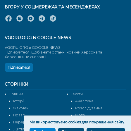
ВГОРУ У СОЦМЕРЕЖАХ ТА МЕСЕНДЖЕРАХ
VGORU.ORG В GOOGLE NEWS
VGORU.ORG в GOOGLE NEWS
Підписуйтеся, щоб знати останні новини Херсона та
Херсонщини сьогодні
Підписатися
СТОРІНКИ
Новини
Тексти
Історії
Аналітика
Фактчек
Розслідування
Право
Фото
Перерва на каву
Ми використовуємо cookies для покращення сайту.
Промо
Життя
Блоги