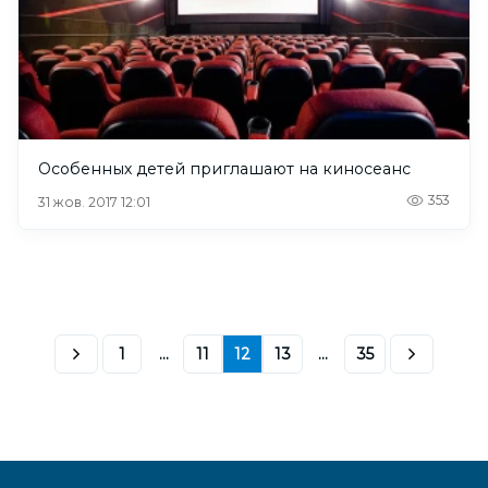
Особенных детей приглашают на киносеанс
353
31 жов. 2017 12:01
1
...
11
12
13
...
35