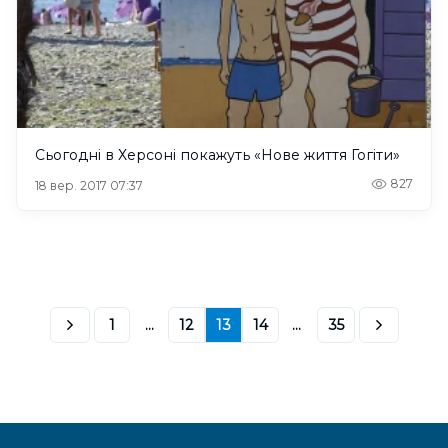
Сьогодні в Херсоні покажуть «Нове життя Гогіти»
827
18 вер. 2017 07:37
1
...
12
13
14
...
35