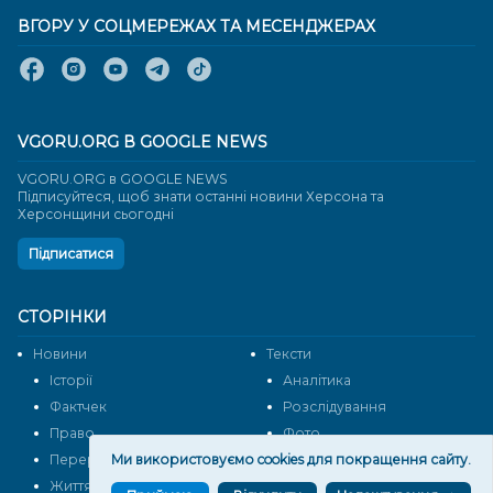
ВГОРУ У СОЦМЕРЕЖАХ ТА МЕСЕНДЖЕРАХ
VGORU.ORG В GOOGLE NEWS
VGORU.ORG в GOOGLE NEWS
Підписуйтеся, щоб знати останні новини Херсона та
Херсонщини сьогодні
Підписатися
СТОРІНКИ
Новини
Тексти
Історії
Аналітика
Фактчек
Розслідування
Право
Фото
Перерва на каву
Ми використовуємо cookies для покращення сайту.
Промо
Життя
Блоги