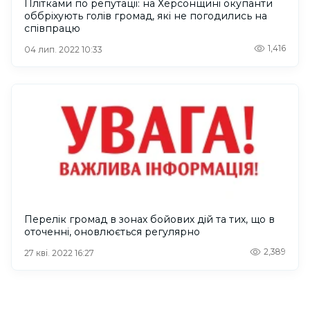
Плітками по репутації: на Херсонщині окупанти
оббріхують голів громад, які не погодились на
співпрацю
1,416
04 лип. 2022 10:33
Перелік громад в зонах бойових дій та тих, що в
оточенні, оновлюється регулярно
2,389
27 кві. 2022 16:27