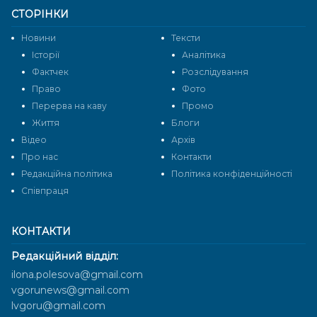
СТОРІНКИ
Новини
Тексти
Історії
Аналітика
Фактчек
Розслідування
Право
Фото
Перерва на каву
Промо
Життя
Блоги
Відео
Архів
Про нас
Контакти
Редакційна політика
Політика конфіденційності
Cпівпраця
КОНТАКТИ
Редакційний відділ:
ilona.polesova@gmail.com
vgorunews@gmail.com
lvgoru@gmail.com