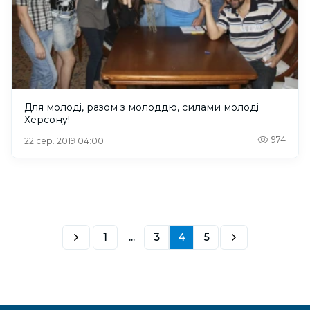
Для молоді, разом з молоддю, силами молоді
Херсону!
974
22 сер. 2019 04:00
1
...
3
4
5