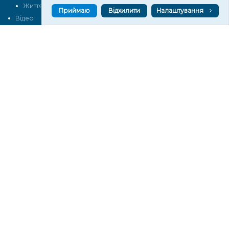
Життя
Блоги
Приймаю
Відхилити
Налаштування
Відео
Архів
Про нас
Контакти
Редакційна політика
Політика конфіденційності
Cпівпраця
КОНТАКТИ
Редакційний відділ:
ilona.polesova@gmail.com
vgorunews@gmail.com
lvgoru@gmail.com
team@vgoru.org
Відділ продажів:
partnership@vgoru.org
oleksiylehen@vgoru.org