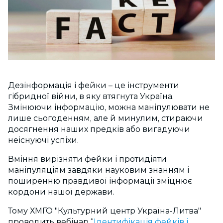
Дезінформація і фейки – це інструменти
гібридної війни, в яку втягнута Україна.
Змінюючи інформацію, можна маніпулювати не
лише сьогоденням, але й минулим, стираючи
досягнення наших предків або вигадуючи
неіснуючі успіхи.
Вміння вирізняти фейки і протидіяти
маніпуляціям завдяки науковим знанням і
поширенню правдивої інформації зміцнює
кордони нашої держави.
Тому ХМГО "Культурний центр Україна-Литва"
проводить вебінар “
Ідентифікація фейків і