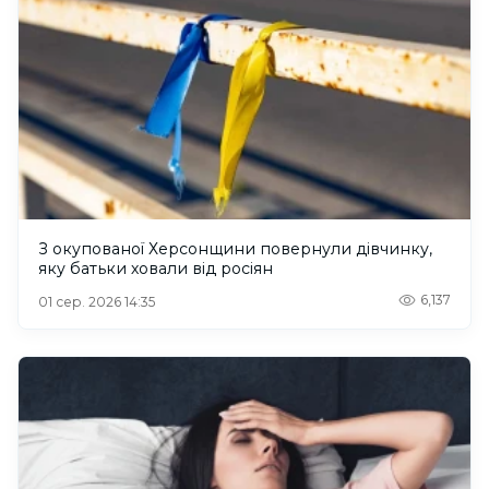
З окупованої Херсонщини повернули дівчинку,
яку батьки ховали від росіян
6,137
01 сер. 2026 14:35