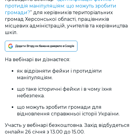
протидія маніпуляціям: що можуть зробити
громади?
” для керівників територіальних
громад Херсонської області, працівників
місцевих адміністрацій, учителів та керівництва
шкіл.
Додати Вгору як бажане джерело в Google
На вебінарі ви дізнаєтеся:
як відрізняти фейки і протидіяти
маніпуляціям.
що таке історичні фейки і в чому їхня
небезпека.
що можуть зробити громади для
відновлення справжньої історії України.
Участь у вебінарі безкоштовна. Захід відбудеться
онлайн 26 січня з 13.00 до 15.00.