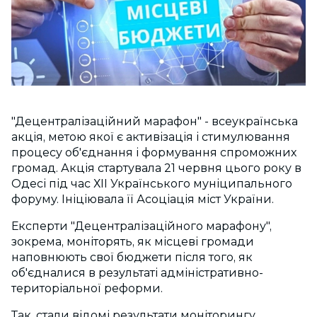
"Децентралізаційний марафон" - всеукраїнська
акція, метою якої є активізація і стимулювання
процесу об'єднання і формування спроможних
громад. Акція стартувала 21 червня цього року в
Одесі під час ХІІ Українського муніципального
форуму. Ініціювала її Асоціація міст України.
Експерти "Децентралізаційного марафону",
зокрема, моніторять, як місцеві громади
наповнюють свої бюджети після того, як
об'єдналися в результаті адміністративно-
територіальної реформи.
Так, стали відомі результати моніторингу