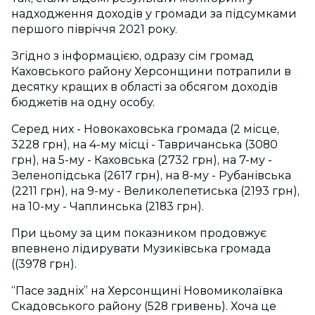
надходження доходів у громади за підсумками
першого півріччя 2021 року.
Згідно з інформацією, одразу сім громад
Каховського району Херсонщини потрапили в
десятку кращих в області за обсягом доходів
бюджетів на одну особу.
Серед них - Новокаховська громада (2 місце,
3228 грн), на 4-му місці - Тавричанська (3080
грн), на 5-му - Каховська (2732 грн), на 7-му -
Зеленопідська (2617 грн), на 8-му - Рубанівська
(2211 грн), на 9-му - Великолепетиська (2193 грн),
на 10-му - Чаплинська (2183 грн).
При цьому за цим показником продовжує
впевнено лідирувати Музиківська громада
((3978 грн).
“Пасе задніх” на Херсонщині Новомиколаївка
Скадовського району (528 гривень). Хоча це