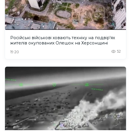
Російські військові ховають техніку на подвір'ях
жителів окупованих Олешок на Херсонщині
52
19:20