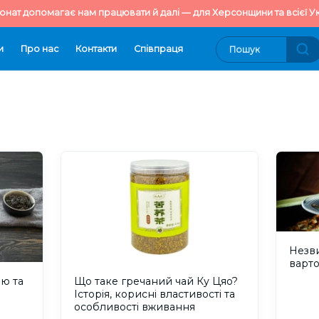
онат допомагає нам працювати й далі — для Херсонщини та всієї Ук
и
Про нас
Контакти
Cпівпраця
Незви
варт
аю та
Що таке гречаний чай Ку Цяо?
Історія, корисні властивості та
особливості вживання