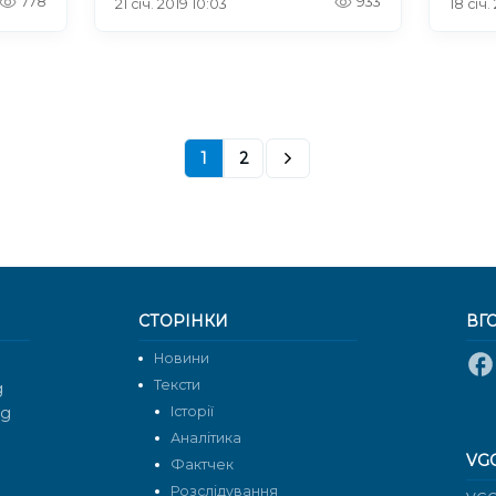
778
933
21 січ. 2019 10:03
18 січ.
1
2
СТОРІНКИ
ВГ
Новини
Тексти
g
rg
Історії
Аналітика
VG
Фактчек
Розслідування