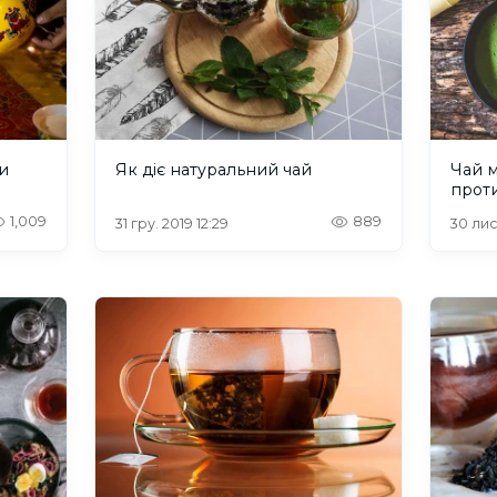
 и
Як діє натуральний чай
Чай м
прот
1,009
889
31 гру. 2019 12:29
30 лис