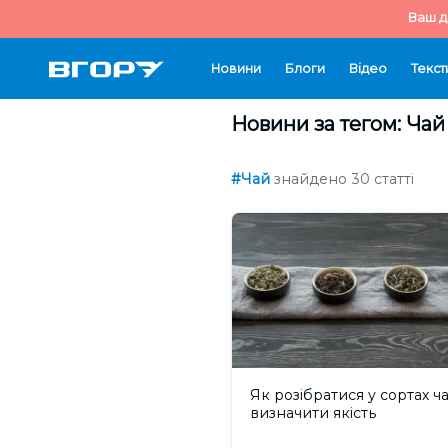
Ваш д
Новини
Блоги
Відео
Текст
Новини за тегом: Чай
#Чай
знайдено 30 статті
Як розібратися у сортах ч
визначити якість