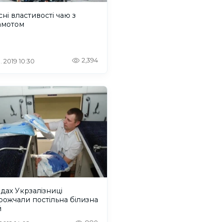
ні властивості чаю з
амотом
2,394
. 2019 10:30
здах Укрзалізниці
ожчали постільна білизна
й