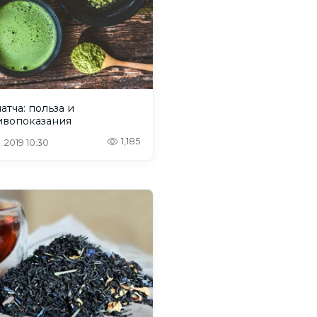
атча: польза и
ивопоказания
1,185
. 2019 10:30