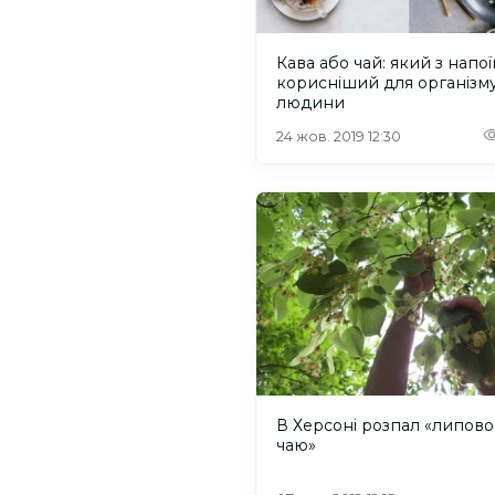
Кава або чай: який з напої
корисніший для організм
людини
24 жов. 2019 12:30
В Херсоні розпал «липово
чаю»