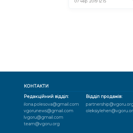
07 чер. 2019 12:15
КОНТАКТИ
Редакційний відділ:
Відділ продажів:
ilona.polesova@gmail.com
partnership@vgoru.or
vgorunews@gmail.com
oleksiylehen@vgoru.o
lvgoru@gmail.com
team@vgoru.org