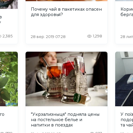
Почему чай в пакетиках опасен
Корис
для здоровья?
берг
в
у
2,385
1,298
28 вер. 2019 07:28
28 лип
го
"Укрзализныця" подняла цены
У пої
на постельное белье и
подор
напитки в поездах
та ча