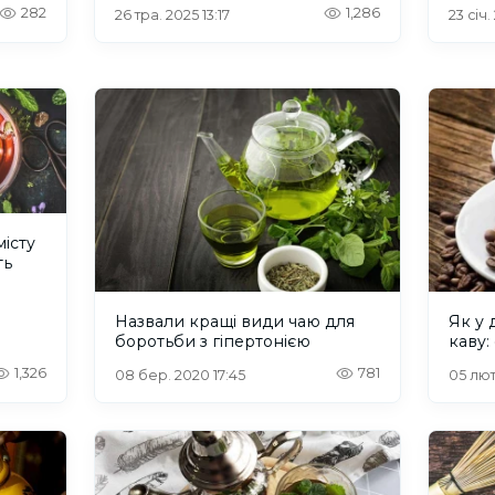
282
1,286
26 тра. 2025 13:17
23 січ.
місту
ть
Назвали кращі види чаю для
Як у 
боротьби з гіпертонією
каву:
1,326
781
08 бер. 2020 17:45
05 лют