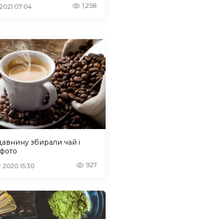
1,258
 2021 07:04
давнину збирали чай і
 фото
927
. 2020 15:30