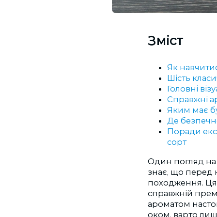
Зміст
Як навчити
Шість класи
Головні віз
Справжні а
Яким має б
Де безпечн
Поради екс
сорт
Один погляд на 
знає, що перед 
походження. Ця 
справжній премі
ароматом насто
оком, варто лиш