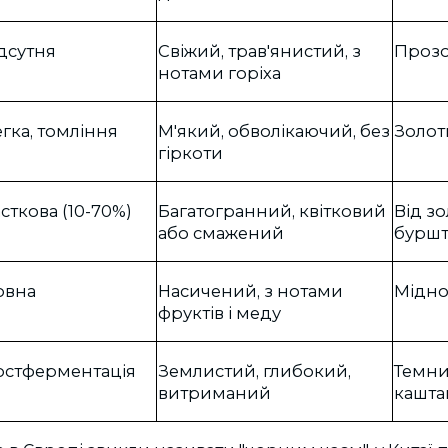
дсутня
Свіжий, трав'янистий, з
Прозо
нотами горіха
гка, томління
М'який, обволікаючий, без
Золот
гіркоти
сткова (10-70%)
Багатогранний, квітковий
Від з
або смажений
бурш
овна
Насичений, з нотами
Мідно
фруктів і меду
остферментація
Землистий, глибокий,
Темни
витриманий
кашта