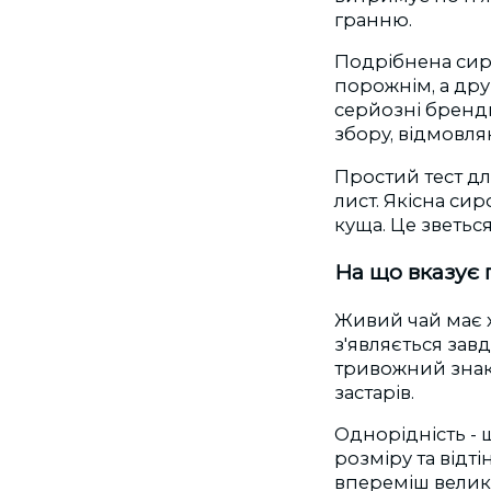
гранню.
Подрібнена сир
порожнім, а дру
серйозні бренд
збору, відмовляю
Простий тест д
лист. Якісна си
куща. Це зветьс
На що вказує 
Живий чай має 
з'являється за
тривожний знак.
застарів.
Однорідність - 
розміру та відті
впереміш великі 