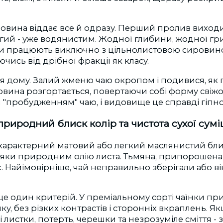
овина віддає все й одразу. Перший пролив виходи
гий - уже водянистим. Жодної глибини, жодної гри 
и працюють виключно з цільнолистовою сировин
чись від дрібної фракції як класу.
ля дому. Залий жменю чаю окропом і подивися, як
ровина розгортається, повертаючи собі форму свіжо
я "пробудженням" чаю, і видовище це справді гіпн
природний блиск колір та чистота сухої сумі
характерний матовий або легкий маслянистий бли
вдяки природним олію листа. Тьмяна, припорошена
 Найімовірніше, чай неправильно зберігали або в
ще один критерій. У преміальному сорті чаїнки п
нку, без різких контрастів і сторонніх вкраплень. Як
листки, потерть, черешки та незрозуміле сміття - з