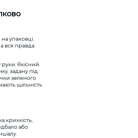
лково
на упаковці.
ча вся правда
 руки. Якісний
му, задану під
очки зеленого
имають щільність
а крихкість,
недбало або
ціалу.