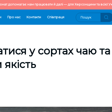
онат допомагає нам працювати й далі — для Херсонщини та всієї Ук
и
Про нас
Контакти
Cпівпраця
атися у сортах чаю та
 якість