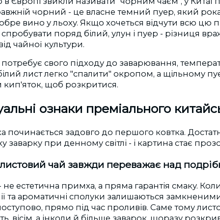
що в Європі звикли називати "чорним чаєм", у Китаї
равжній чорний - це власне темний пуер, який ро
добре вино у льоху. Якщо хочеться відчути всю цю п
 спробувати поряд білий, улун і пуер - різниця вра
від чайної культури.
 потребує свого підходу до заварювання, темпера
білий лист легко "спалити" окропом, а щільному п
 кип'яток, щоб розкритися.
зуальні ознаки преміального китайс
а починається задовго до першого ковтка. Достат
у заварку при денному світлі - і картина стає проз
 листовий чай завжди переважає над подрі
 - не естетична примха, а пряма гарантія смаку. Кол
лії та ароматичні сполуки залишаються замкненим
оступово, прямо під час проливів. Саме тому лист
ть, вісім, а інколи й більше заварок, щоразу розк