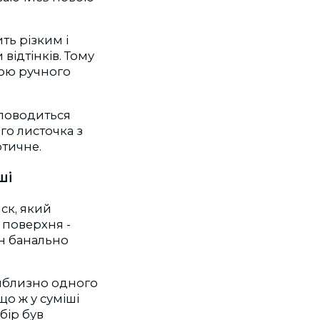
ть різким і
відтінків. Тому
ою ручного
 поводиться
го листочка з
отичне.
ші
ск, який
 поверхня -
ін банально
риблизно одного
що ж у суміші
бір був