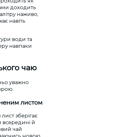
 проходить як
ками доходить
алітру наживо,
жає навіть
тури води та
уеру навпаки
ького чаю
ньо уважно
орою.
бненим листом
и лист зберігає
и всередині й
овий чай
риваючись новою