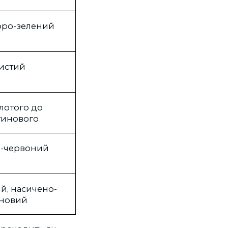
ро-зелений
истий
олотого до
тинового
-червоний
й, насичено-
новий