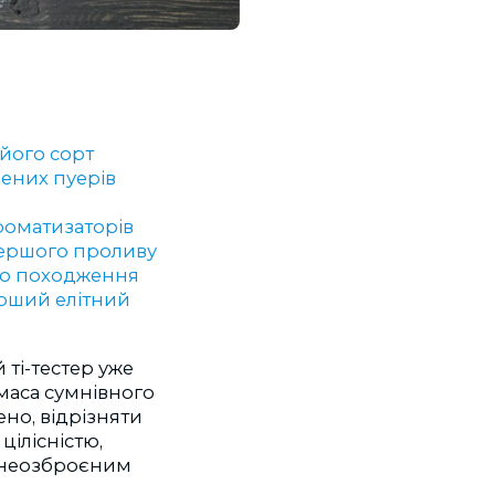
його сорт
чених пуерів
роматизаторів
першого проливу
ого походження
ерший елітний
 ті-тестер уже
маса сумнівного
но, відрізняти
ілісністю,
о неозброєним