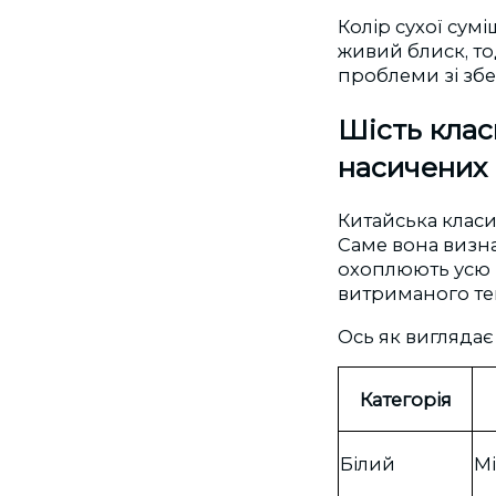
Колір сухої сум
живий блиск, то
проблеми зі збе
Шість клас
насичених 
Китайська класиф
Саме вона визна
охоплюють усю п
витриманого те
Ось як виглядає
Категорія
Білий
Мі