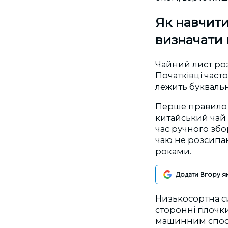
Як навчити
визначати 
Чайний лист роз
Початківці часто
лежить буквально
Перше правило ч
китайський чай м
час ручного збо
чаю не розсипаю
роками.
Додати Вгору я
Низькосортна си
сторонні гілочки
машинним спосо