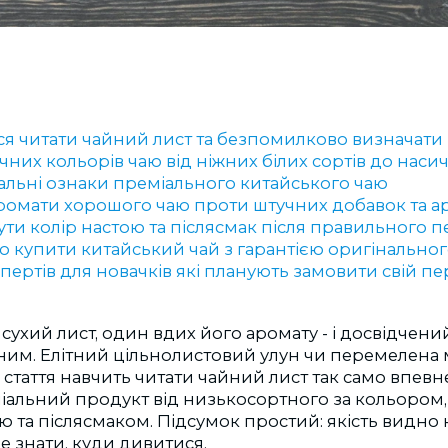
ся читати чайний лист та безпомилково визначати 
чних кольорів чаю від ніжних білих сортів до наси
уальні ознаки преміального китайського чаю
ромати хорошого чаю проти штучних добавок та а
ути колір настою та післясмак після правильного 
о купити китайський чай з гарантією оригінальн
пертів для новачків які планують замовити свій п
сухий лист, один вдих його аромату - і досвідчений
ним. Елітний цільнолистовий улун чи перемелена 
стаття навчить читати чайний лист так само впевне
альний продукт від низькосортного за кольором, ц
ю та післясмаком. Підсумок простий: якість видн
е знати, куди дивитися.