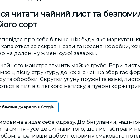
ся читати чайний лист та безпоми
його сорт
повідає про себе більше, ніж будь-яке маркування 
 хапаються за яскраві назви та красиві коробки, хо
 на долоні - у жмені сухої заварки.
айного майстра звучить майже грубо. Бери лист у
ає цілісну структуру, де кожна чаїнка зберігає фор
ру та обробки. Скрутки улуну пружні та важкі, лист
ться в пил від легкого натиску, а пуерні коржі тр
к бажане джерело в Google
ровина видає себе одразу. Дрібні уламки, надмірн
 та сміття - усе це сигнали того, що лист збирали 
бом, втративши добру половину смакового потен