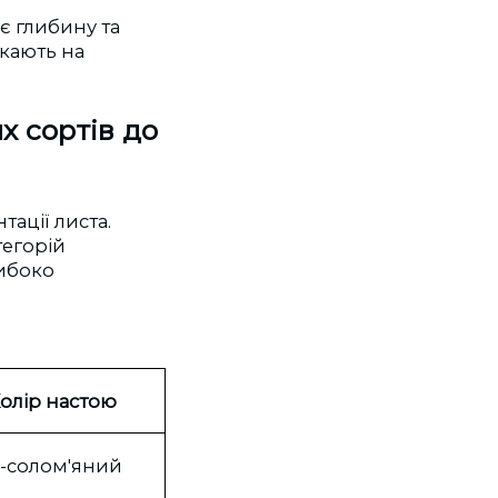
є глибину та
якають на
х сортів до
тації листа.
тегорій
либоко
олір настою
о-солом'яний