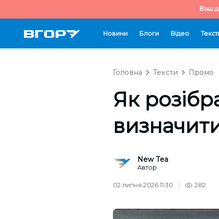
Ваш д
Новини
Блоги
Відео
Текст
Головна
Тексти
Промо
Як розібр
визначити
New Tea
Автор
02 липня 2026 11:30
282