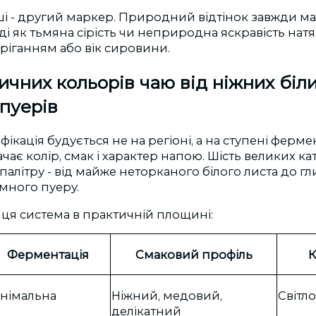
іші - другий маркер. Природний відтінок завжди ма
ді як тьмяна сірість чи неприродна яскравість нат
ріганням або вік сировини.
ичних кольорів чаю від ніжних біли
пуерів
ікація будується не на регіоні, а на ступені фермен
чає колір, смак і характер напою. Шість великих ка
алітру - від майже неторканого білого листа до г
много пуеру.
 ця система в практичній площині:
Ферментація
Смаковий профіль
К
німальна
Ніжний, медовий,
Світл
делікатний