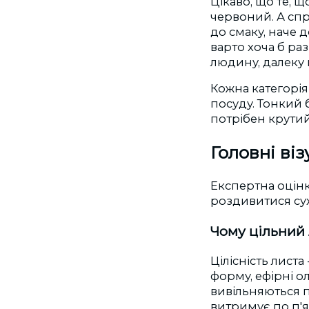
Цікаво, що те, 
червоний. А сп
до смаку, наче 
варто хоча б раз
людину, далеку 
Кожна категорія
посуду. Тонкий 
потрібен крутий
Головні ві
Експертна оцінк
роздивитися сух
Чому цільний
Цілісність листа
форму, ефірні о
вивільняються п
витримує по п'я