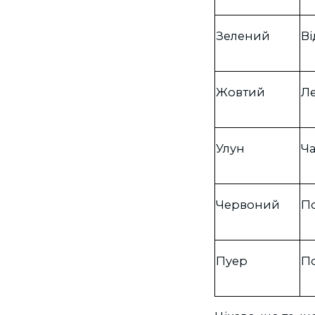
Зелений
Ві
Жовтий
Ле
Улун
Ча
Червоний
П
Пуер
П