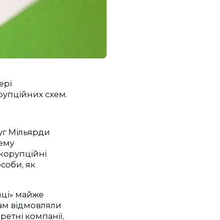
ері
рупційних схем.
луг Мільярди
тему
 корупційні
соби, як
иці» майже
кам відмовляли
етні компанії,