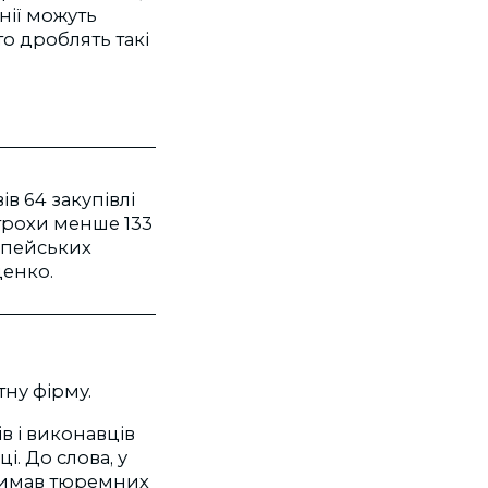
нії можуть
то дроблять такі
в 64 закупівлі
 трохи менше 133
опейських
денко.
ну фірму.
в і виконавців
. До слова, у
тримав тюремних