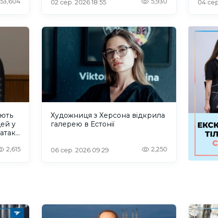
53,604
5,930
02 сер. 2026 18:55
04 сер
ують
Художниця з Херсона відкрила
дей у
галерею в Естонії
 атаку
2,615
2,250
06 сер. 2026 09:29