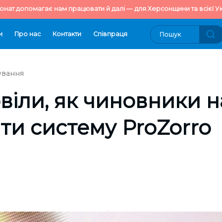
онат допомагає нам працювати й далі — для Херсонщини та всієї Ук
и
Про нас
Контакти
Cпівпраця
ування
віли, як чиновники 
и систему ProZorro