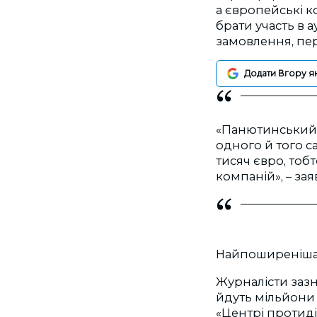
а європейські к
брати участь в а
замовлення, пе
Додати Вгору я
«Панютинський в
одного й того с
тисяч євро, то
компаній», – за
Найпоширеніша 
Журналісти зазн
йдуть мільйони 
«Центрі протиді