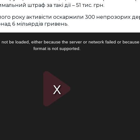
мальний штраф за такі дії – 51 тис. грн.
улого року активісти оскаржили 300 непрозорих д
онад 6 мільярдів гривень.