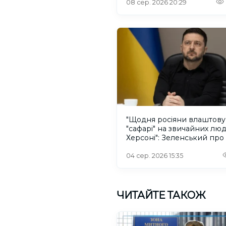
08 сер. 2026 20:29
"Щодня росіяни влаштов
"сафарі" на звичайних лю
Херсоні": Зеленський про
російського дрона
04 сер. 2026 15:35
ЧИТАЙТЕ ТАКОЖ