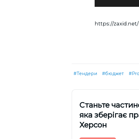
https://zaxid.net
#Тендери
#бюджет
#Pro
Cтаньте частин
яка зберігає п
Херсон