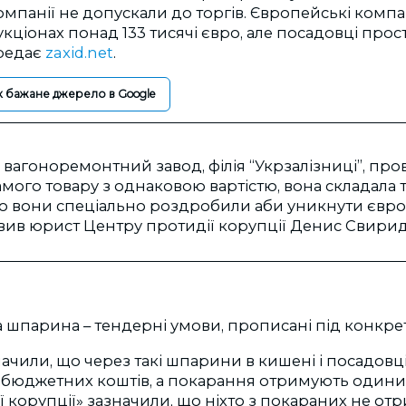
омпанії не допускали до торгів. Європейські компа
укціонах понад 133 тисячі євро, але посадовці прос
редає
zaxid.net
.
к бажане джерело в Google
агоноремонтний завод, філія “Укрзалізниці”, прові
амого товару з однаковою вартістю, вона складала
бто вони спеціально роздробили аби уникнути євр
явив юрист Центру протидії корупції Денис Свири
шпарина – тендерні умови, прописані під конкрет
ачили, що через такі шпарини в кишені і посадовці
бюджетних коштів, а покарання отримують одиниці
ї корупції» зазначили, що ніхто з покараних не о