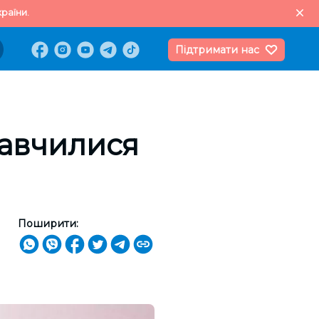
раїни.
Підтримати нас
навчилися
Поширити: