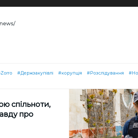
/news/
Zorro
#Держзакупівлі
#корупція
#Розслідування
#Но
ою спільноти,
равду про