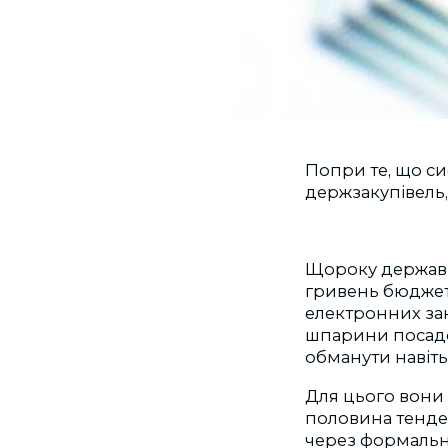
Попри те, що си
держзакупівель
Щороку державні
гривень бюджетн
електронних зак
шпарини посадо
обманути навіть
Для цього вони 
половина тендер
через формально