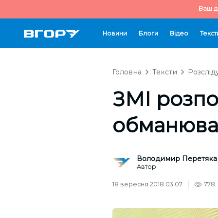
Ваш д
Новини
Блоги
Відео
Текст
Головна
Тексти
Розслід
ЗМІ розпо
обманюват
Володимир Перетяка
Автор
18 вересня 2018 03:07
778