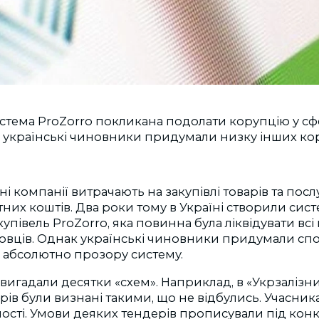
стема ProZorro покликана подолати корупцію у сф
, українські чиновники придумали низку інших ко
 компанії витрачають на закупівлі товарів та пос
их коштів. Два роки тому в Україні створили сис
упівель ProZorro, яка повинна була ліквідувати всі
вців. Однак українські чиновники придумали спо
 абсолютно прозору систему.
вигадали десятки «схем». Наприклад, в «Укрзалізн
ів були визнані такими, що не відбулись. Учасни
сті. Умови деяких тендерів прописували під конкр