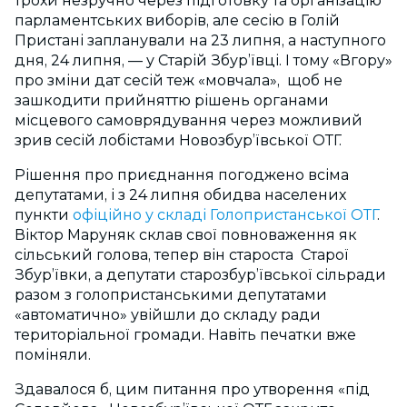
трохи незручно через підготовку та організацію
парламентських виборів, але сесію в Голій
Пристані запланували на 23 липня, а наступного
дня, 24 липня, — у Старій Збур’ївці. І тому «Вгору»
про зміни дат сесій теж «мовчала», щоб не
зашкодити прийняттю рішень органами
місцевого самоврядування через можливий
зрив сесій лобістами Новозбур’ївської ОТГ.
Рішення про приєднання погоджено всіма
депутатами, і з 24 липня обидва населених
пункти
офіційно у складі Голопристанської ОТГ
.
Віктор Маруняк склав свої повноваження як
сільський голова, тепер він староста Старої
Збур’ївки, а депутати старозбур’ївської сільради
разом з голопристанськими депутатами
«автоматично» увійшли до складу ради
територіальної громади. Навіть печатки вже
поміняли.
Здавалося б, цим питання про утворення «під