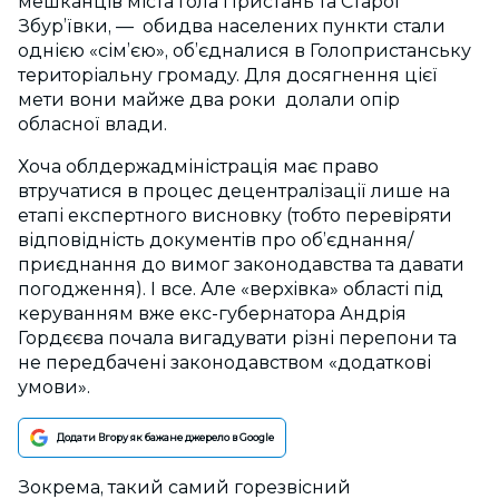
мешканців міста Гола Пристань та Старої
Збур’ївки, — обидва населених пункти стали
однією «сім’єю», об’єдналися в Голопристанську
територіальну громаду. Для досягнення цієї
мети вони майже два роки долали опір
обласної влади.
Хоча облдержадміністрація має право
втручатися в процес децентралізації лише на
етапі експертного висновку (тобто перевіряти
відповідність документів про об’єднання/
приєднання до вимог законодавства та давати
погодження). І все. Але «верхівка» області під
керуванням вже екс-губернатора Андрія
Гордєєва почала вигадувати різні перепони та
не передбачені законодавством «додаткові
умови».
Додати Вгору як бажане джерело в Google
Зокрема, такий самий горезвісний