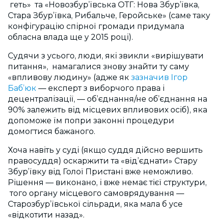
геть» та «Новозбур’ївська ОТГ: Нова Збур’ївка,
Стара Збур’ївка, Рибальче, Геройське» (саме таку
конфігурацію спірної громади придумала
обласна влада ще у 2015 році).
Судячи з усього, люди, які звикли «вирішувати
питання», намагалися знову знайти ту саму
«впливову людину» (адже як
зазначив Ігор
Баб’юк
— експерт з виборчого права і
децентралізації, — об’єднання/не об’єднання на
90% залежить від місцевих впливових осіб), яка
допоможе їм попри законні процедури
домогтися бажаного.
Хоча навіть у суді (якщо суддя дійсно вершить
правосуддя) оскаржити та «від’єднати» Стару
Збур’ївку від Голої Пристані вже неможливо.
Рішення — виконано, і вже немає тієї структури,
того органу місцевого самоврядування —
Старозбур’ївської сільради, яка мала б усе
«відкотити назад».