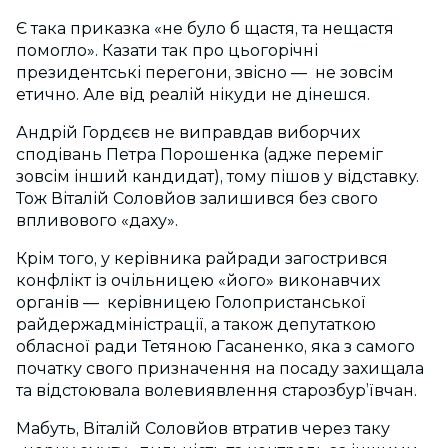
Є така приказка «не було б щастя, та нещастя
помогло». Казати так про цьогорічні
президентські перегони, звісно — не зовсім
етично. Але від реалій нікуди не дінешся.
Андрій Гордєєв не виправдав виборчих
сподівань Петра Порошенка (адже переміг
зовсім інший кандидат), тому пішов у відставку.
Тож Віталій Соловйов залишився без свого
впливового «даху».
Крім того, у керівника райради загострився
конфлікт із очільницею «його» виконавчих
органів — керівницею Голопристанської
райдержадміністрації, а також депутаткою
обласної ради Тетяною Гасаненко, яка з самого
початку свого призначення на посаду захищала
та відстоювала волевиявлення старозбур’ївчан.
Мабуть, Віталій Соловйов втратив через таку