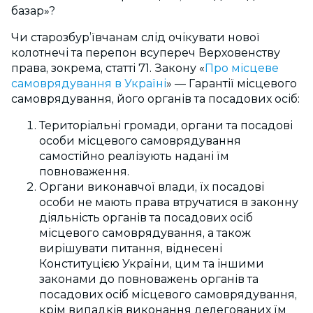
базар»?
Чи старозбур’ївчанам слід очікувати нової
колотнечі та перепон всупереч Верховенству
права, зокрема, статті 71. Закону «
Про місцеве
самоврядування в Україні
» — Гарантії місцевого
самоврядування, його органів та посадових осіб:
Територіальні громади, органи та посадові
особи місцевого самоврядування
самостійно реалізують надані їм
повноваження.
Органи виконавчої влади, їх посадові
особи не мають права втручатися в законну
діяльність органів та посадових осіб
місцевого самоврядування, а також
вирішувати питання, віднесені
Конституцією України, цим та іншими
законами до повноважень органів та
посадових осіб місцевого самоврядування,
крім випадків виконання делегованих їм