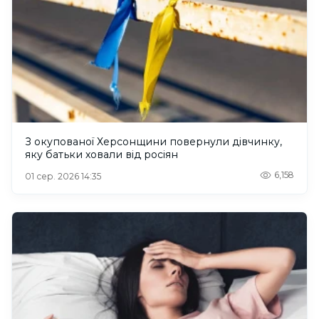
З окупованої Херсонщини повернули дівчинку,
яку батьки ховали від росіян
6,158
01 сер. 2026 14:35