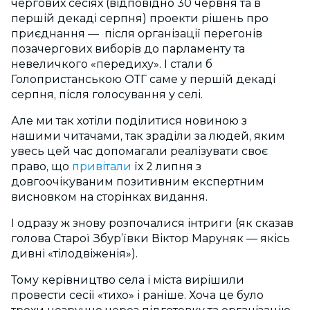
чергових сесіях (відповідно 30 червня та в
першій декаді серпня) проекти рішень про
приєднання — після організації перегонів
позачергових виборів до парламенту та
невеличкого «передиху». І стали б
Голопристанською ОТГ саме у першій декаді
серпня, після голосування у селі.
Але ми так хотіли поділитися новиною з
нашими читачами, так зраділи за людей, яким
увесь цей час допомагали реалізувати своє
право, що
привітали
їх 2 липня з
довгоочікуваним позитивним експертним
висновком на сторінках видання.
І одразу ж знову розпочалися інтриги (як сказав
голова Старої Збур’ївки Віктор Маруняк — якісь
дивні «тілодвіженія»).
Тому керівництво села і міста вирішили
провести сесії «тихо» і раніше. Хоча це було