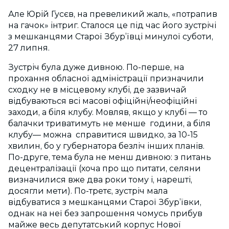
Але Юрій Гусєв, на превеликий жаль, «потрапив
на гачок» інтриг. Сталося це під час його зустрічі
з мешканцями Старої Збур’ївці минулої суботи,
27 липня.
Зустріч була дуже дивною. По-перше, на
прохання обласної адміністрації призначили
сходку не в місцевому клубі, де зазвичай
відбуваються всі масові офіційні/неофіційні
заходи, а біля клубу. Мовляв, якщо у клубі — то
балачки триватимуть не менше години, а біля
клубу— можна справитися швидко, за 10-15
хвилин, бо у губернатора безліч інших планів.
По-друге, тема була не менш дивною: з питань
децентралізації (хоча про що питати, селяни
визначилися вже два роки тому і, нарешті,
досягли мети). По-третє, зустріч мала
відбуватися з мешканцями Старої Збур’ївки,
однак на неї без запрошення чомусь прибув
майже весь депутатський корпус Нової