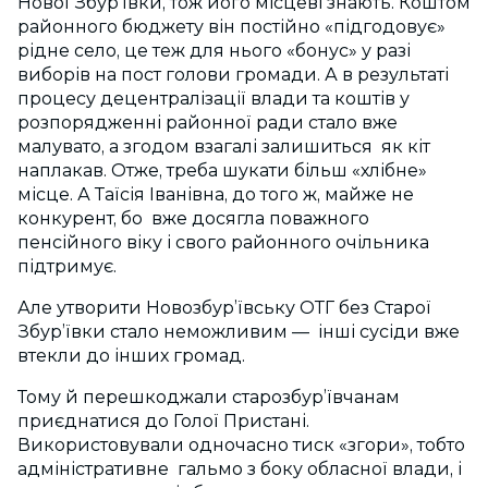
Нової Збур’ївки, тож його місцеві знають. Коштом
районного бюджету він постійно «підгодовує»
рідне село, це теж для нього «бонус» у разі
виборів на пост голови громади. А в результаті
процесу децентралізації влади та коштів у
розпорядженні районної ради стало вже
малувато, а згодом взагалі залишиться як кіт
наплакав. Отже, треба шукати більш «хлібне»
місце. А Таїсія Іванівна, до того ж, майже не
конкурент, бо вже досягла поважного
пенсійного віку і свого районного очільника
підтримує.
Але утворити Новозбур’ївську ОТГ без Старої
Збур’ївки стало неможливим — інші сусіди вже
втекли до інших громад.
Тому й перешкоджали старозбур’ївчанам
приєднатися до Голої Пристані.
Використовували одночасно тиск «згори», тобто
адміністративне гальмо з боку обласної влади, і