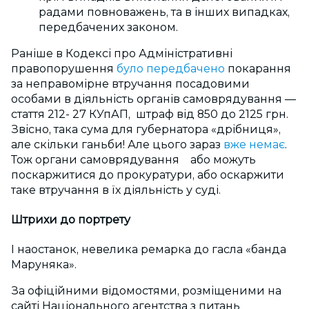
радами повноважень, та в інших випадках,
передбачених законом.
Раніше в Кодексі про Адміністративні
правопорушення
було передбачено
покарання
за неправомірне втручання посадовими
особами в діяльність органів самоврядування —
стаття 212- 27 КУпАП, штраф від 850 до 2125 грн.
Звісно, така сума для губернатора «дрібниця»,
але скільки ганьби! Але цього зараз
вже немає
.
Тож органи самоврядування або можуть
поскаржитися до прокуратури, або оскаржити
таке втручання в їх діяльність у суді.
Штрихи до портрету
І наостанок, невелика ремарка до гасла «банда
Маруняка».
За офіційними відомостями, розміщеними на
сайті Національного агентства з питань