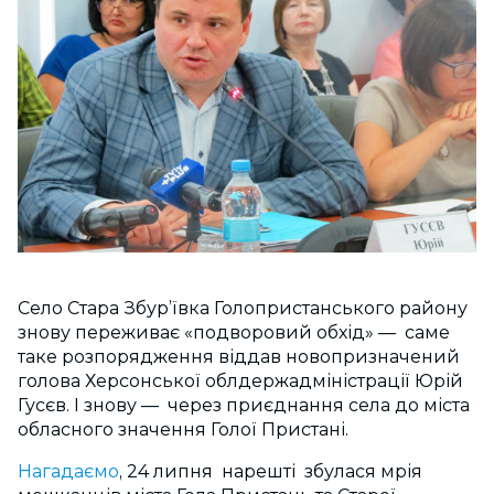
Село Стара Збур’ївка Голопристанського району
знову переживає «подворовий обхід» — саме
таке розпорядження віддав новопризначений
голова Херсонської облдержадміністрації Юрій
Гусєв. І знову — через приєднання села до міста
обласного значення Голої Пристані.
Нагадаємо
, 24 липня нарешті збулася мрія