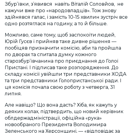
Збур’ївки, з’явився навіть Віталій Соловйов, не
кажучи вже про «народовладців». Тож знову
здійнявся галас, і замість 10-15 хвилин зустріч все
одно розтяглася на годину, а то й більше.
Можливо, саме тому, щоб заспокоїти людей,
Юрій Гусєв і прийняв таке дивне рішення —
пообіцяв призначити комісію, аби та пройшла
по дворах та спитала думку кожного
старозбур’ївчанина про приєднання до Голої
Пристані. І підписав таке розпорядження. До
складу комісії увійшли три представники ХОДА
та три представники Голопристанської ради. І
ця комісія почала свою роботу з четверга, 31
липня.
Але навіщо? Що вона дасть? Хіба, як кажуть у
деяких колах, підтвердить, що новий керівник
облдержадміністрації, офіційна «рука»
новообраного Президента Володимира
Зеленського на Херсонщині, — «відповідає за