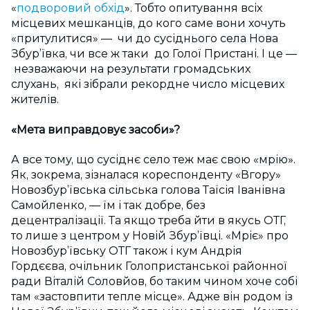
«
подворовий обхід
». Тобто опитування всіх
місцевих мешканців, до кого саме вони хочуть
«притулитися» — чи до сусіднього села Нова
Збур’ївка, чи все ж таки до Голої Пристані. І це —
незважаючи на результати громадських
слухань, які зібрали рекордне число місцевих
жителів.
«Мета виправдовує засоби»?
А все тому, що сусіднє село теж має свою «мрію».
Як, зокрема, зізналася кореспонденту «Вгору»
Новозбур’ївська сільська голова Таїсія Іванівна
Самойленко, — їм і так добре, без
децентралізації. Та якщо треба йти в якусь ОТГ,
то лише з центром у Новій Збур’ївці. «Мріє» про
Новозбур’ївську ОТГ також і кум Андрія
Гордєєва, очільник Голопристанської районної
ради Віталій Соловйов, бо таким чином хоче собі
там «застовпити тепле місце». Адже він родом із