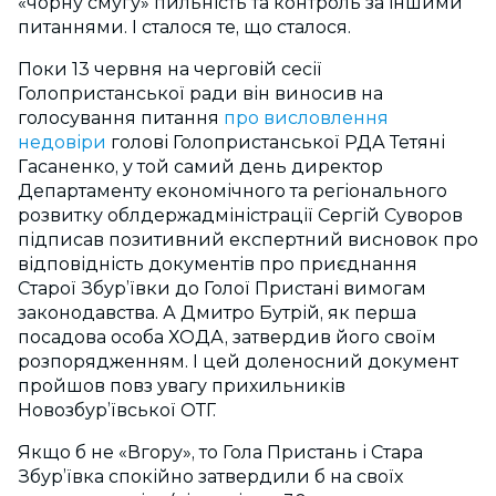
«чорну смугу» пильність та контроль за іншими
питаннями. І сталося те, що сталося.
Поки 13 червня на черговій сесії
Голопристанської ради він виносив на
голосування питання
про висловлення
недовіри
голові Голопристанської РДА Тетяні
Гасаненко, у той самий день директор
Департаменту економічного та регіонального
розвитку облдержадміністрації Сергій Суворов
підписав позитивний експертний висновок про
відповідність документів про приєднання
Старої Збур’ївки до Голої Пристані вимогам
законодавства. А Дмитро Бутрій, як перша
посадова особа ХОДА, затвердив його своїм
розпорядженням. І цей доленосний документ
пройшов повз увагу прихильників
Новозбур’ївської ОТГ.
Якщо б не «Вгору», то Гола Пристань і Стара
Збур’ївка спокійно затвердили б на своїх