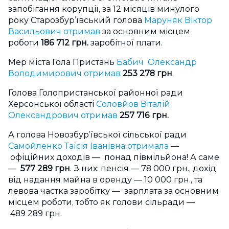
запобігання корупції, за 12 місяців минулого
року Старозбур’ївський голова
Маруняк Віктор
Васильович отримав
за основним місцем
роботи
186 712 грн.
заробітної плати.
Мер міста Гола Пристань
Бабич Олександр
Володимирович отримав
253 278 грн
.
Голова Голопристанської районної ради
Херсонської області
Соловйов Віталій
Олександрович отримав
257 716 грн.
А голова Новозбур’ївської сільської ради
Самойленко Таїсія Іванівна отримала
—
офіційних доходів — понад півмільйона! А саме
—
577 289 грн
. З них: пенсія — 78 000 грн., дохід
від надання майна в оренду — 10 000 грн., та
левова частка заробітку — зарплата за основним
місцем роботи, тобто як голови сільради —
489 289 грн.