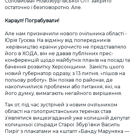
Соловйова» Новозбур’ївської ОТГ закрито
остаточно і безповоротно. Але.
Караул! Пограбували!
Але нам призначили нового очільника області -
Юрія Гусєва. На відміну від попередників
керівництво країни урочисто не представляло
його в ХОДА, він не давав публічних прес-
конференцій щодо майбутніх планів на посаді та
бачення розвитку Херсонщини. Замість цього
новий губернатор одразу, з 13 липня, «пішов на
польову роботу». Він поїхав по районах, де
накопичилися проблеми або питання, які, на
його думку, вимагають негайного вирішення.
Так от, під час зустрічей з новим очільником
області на голопристанських теренах став
з’являтися вищезгаданий уже колишній депутат
колишньої сільради Старої Збур’ївки Василь
Пиріг з плакатами на кшталт «Банду Маруняка —