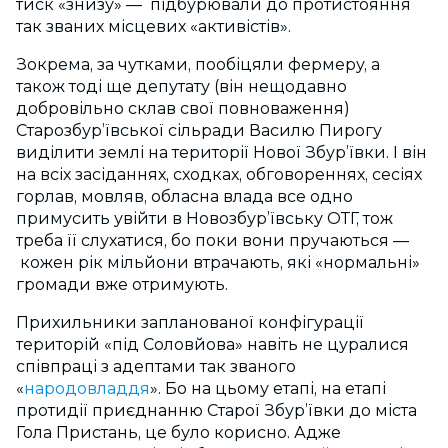
тиск «знизу» — підбурювали до протистояння
так званих місцевих «активістів».
Зокрема, за чутками, пообіцяли фермеру, а
також тоді ще депутату (він нещодавно
добровільно склав свої повноваження)
Старозбур’ївської сільради Василю Пирогу
виділити землі на території Нової Збур’ївки. І він
на всіх засіданнях, сходках, обговореннях, сесіях
горлав, мовляв, обласна влада все одно
примусить увійти в Новозбур’ївську ОТГ, тож
треба її слухатися, бо поки вони пручаються —
кожен рік мільйони втрачають, які «нормальні»
громади вже отримують.
Прихильники запланованої конфігурації
територій «під Соловйова» навіть не цуралися
співпраці з адептами так званого
«
народовладдя
». Бо на цьому етапі, на етапі
протидії приєднанню Старої Збур’ївки до міста
Гола Пристань, це було корисно. Адже