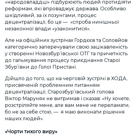
«народовладдці» підбурюють людей протидіяти
реформам, які впроваджує держава. Особливо
шкідливий, за їх лозунгами, процес
децентралізації, бо це — «спроба нинішньої
незаконної влади «узаконитися».
Але на офіційних зустрічах Гордєєв та Соловйов
категорично заперечували свою зацікавленість
у створенні Новозбур’ївської ОТГ та причетність
до гальмування процесу приєднання Старої
Збур’ївки до Голої Пристані.
Дійшло до того, що на черговій зустрічі в ХОДА,
присвяченій проблемним питанням
децентралізації, Старозбур’ївський голова
Віктор Маруняк не витримав і сказав: «Ну хочете,
розстріляйте мене, але вам мене не переламати,
бо не за себе стою, — я маю виконати рішення
наших людей».
«Чорти тихого виру»