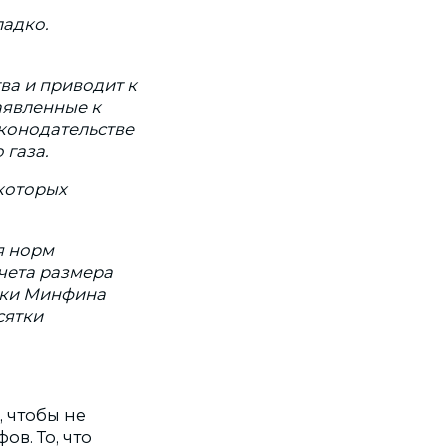
ладко.
ва и приводит к
аявленные к
конодательстве
газа.
 которых
я норм
чета размера
ски Минфина
сятки
 чтобы не
в. То, что