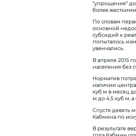
"упрощение" до
более жесткими
По словам перв
основной недос
субсидий к реа
попыталось изм
увенчались.
В апреле 2015 
населения без с
Норматив потре
наличии централ
куб м в месяц до
м до 4,5 куб м, 
Спустя девять 
Кабмина по иску
В результате в
года Кабмин оп