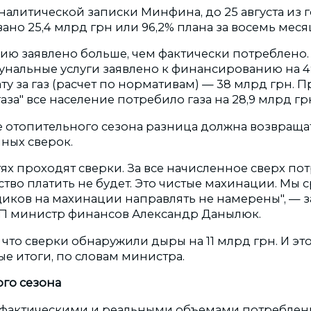
аналитической записки Минфина, до 25 августа из
но 25,4 млрд грн или 96,2% плана за восемь меся
ию заявлено больше, чем фактически потреблено.
унальные услуги заявлено к финансированию на 49
ту за газ (расчет по нормативам) — 38 млрд грн. П
за" все население потребило газа на 28,9 млрд гр
ле отопительного сезона разница должна возвраща
ных сверок.
тях проходят сверки. За все начисленное сверх п
тво платить не будет. Это чистые махинации. Мы 
иков на махинации направлять не намерены", — з
П министр финансов Александр Данылюк.
что сверки обнаружили дыры на 11 млрд грн. И эт
е итоги, по словам министра.
го сезона
 фактическими и реальными объемами потреблен