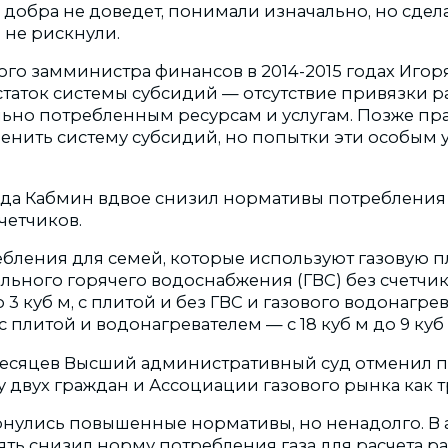
 добра не доведет, понимали изначально, но сдел
 не рискнули.
ого замминистра финансов в 2014-2015 годах Игор
таток системы субсидий — отсутствие привязки р
льно потребленным ресурсам и услугам. Позже пр
енить систему субсидий, но попытки эти особым 
года Кабмин вдвое снизил нормативы потребления 
четчиков.
бления для семей, которые используют газовую п
ьного горячего водоснабжения (ГВС) без счетчико
 3 куб м, с плитой и без ГВС и газового водонагрев
а с плитой и водонагревателем — с 18 куб м до 9 куб 
месяцев Высший административный суд отменил 
 двух граждан и Ассоциации газового рынка как т
ернулись повышенные нормативы, но ненадолго. В 
ять снизил норму потребления газа для расчета р