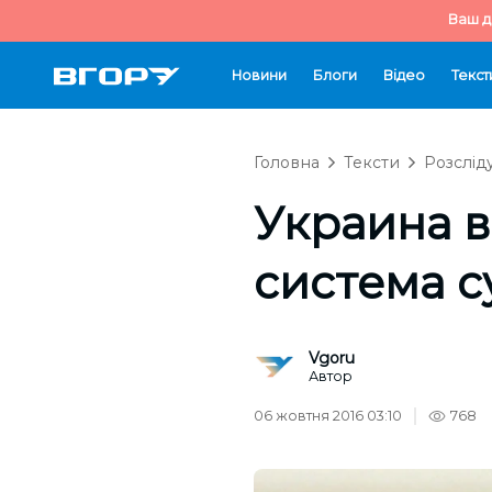
Ваш д
Новини
Блоги
Відео
Текст
Головна
Тексти
Розслід
Украина в
система 
Vgoru
Автор
06 жовтня 2016 03:10
768