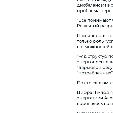
дисбалансам в 
проблема переко
"Все понимают, 
Реальный разрыв
Пассивность пр
только роль "ус
возможностей д
"Ряд структур 
энергоносители,
"дармовой ресу
"потребленных"
По его словам, 
Цифра 11 млрд 
энергетики Алек
воровалось во 