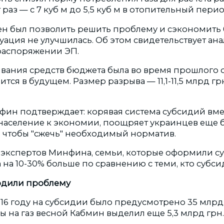
 раз — с 7 куб м до 5,5 куб м в отопительный перио
ен был позволить решить проблему и сэкономит
туация не улучшилась. Об этом свидетельствует а
 распоряжении ЭП.
ания средств бюджета была во время прошлого 
ится в будущем. Размер разрыва — 11,1-11,5 млрд гр
фин подтверждает: корявая система субсидий вмес
население к экономии, поощряет украинцев еще 
, чтобы "сжечь" необходимый норматив.
м экспертов Минфина, семьи, которые оформили с
 на 10-30% больше по сравнению с теми, кто субс
рдили проблему
016 году на субсидии было предусмотрено 35 млрд
 на газ весной Кабмин выделил еще 5,3 млрд грн.