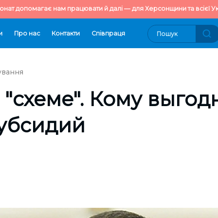
онат допомагає нам працювати й далі — для Херсонщини та всієї Ук
и
Про нас
Контакти
Cпівпраця
ування
 "схеме". Кому выгод
субсидий