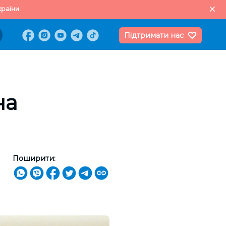
раїни.
Підтримати нас
на
Поширити: