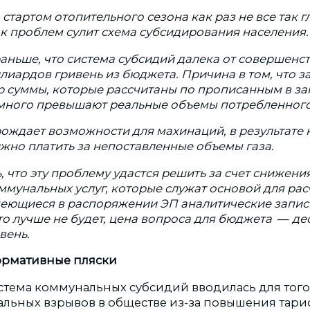
 стартом отопительного сезона как раз не все так г
к проблем сулит схема субсидирования населения.
аньше, что система субсидий далека от совершенст
иардов гривень из бюджета. Причина в том, что з
 суммы, которые рассчитаны по прописанным в за
много превышают реальные объемы потребленного 
рождает возможности для махинаций, в результате
жно платить за непоставленные объемы газа.
 что эту проблему удастся решить за счет снижени
мунальных услуг, которые служат основой для рас
меющиеся в распоряжении ЭП аналитические запи
что лучше не будет, цена вопроса для бюджета
—
де
вень.
ормативные пляски
тема коммунальных субсидий вводилась для того,
льных взрывов в обществе из-за повышения тарифо