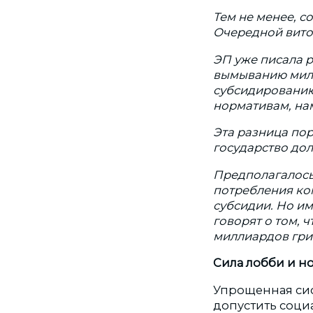
Тем не менее, со
Очередной вито
ЭП уже писала р
вымыванию милл
субсидированию
нормативам, на
Эта разница по
государство дол
Предполагалось,
потребления ком
субсидии. Но и
говорят о том, 
миллиардов гри
Сила лобби и н
Упрощенная сис
допустить социа