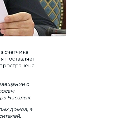
з счетчика
я поставляет
аспространена
совещании с
росам
рь Насалык.
лых домов, а
сителей.