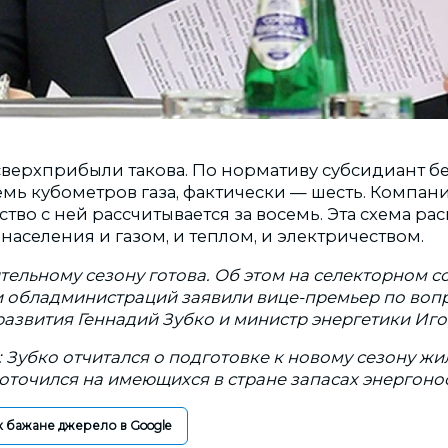
сверхприбыли такова. По нормативу субсидиант бе
мь кубометров газа, фактически — шесть. Компани
рство с ней рассчитывается за восемь. Эта схема р
аселения и газом, и теплом, и электричеством.
тельному сезону готова. Об этом на селекторном 
 обладминистраций заявили вице-премьер по воп
азвития Геннадий Зубко и министр энергетики Иго
: Зубко отчитался о подготовке к новому сезону жи
оточился на имеющихся в стране запасах энергоно
к бажане джерело в Google