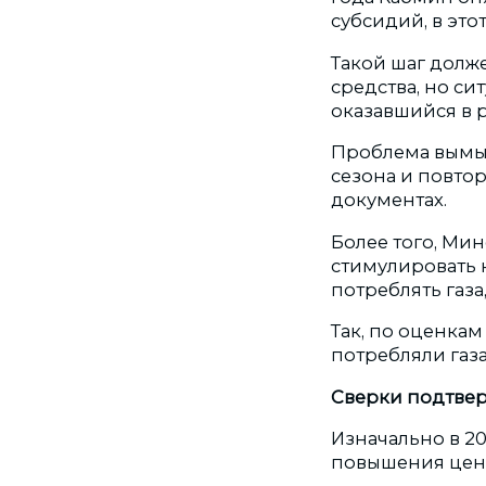
субсидий, в этот
Такой шаг долж
средства, но си
оказавшийся в
Проблема вымыв
сезона и повтор
документах.
Более того, Мин
стимулировать 
потреблять газа
Так, по оценка
потребляли газа
Сверки подтве
Изначально в 2
повышения цены