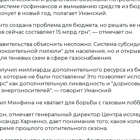
системе госфинансов и вымыванию средств из бюд
чует в новый год, полагает Уманский.
что создана проблема для бюджета, но решать ее н
 сейчас составляет 15 млрд грн", — отмечает он.
авительства объяснить несложно. Система субсид
покоительной пилюли" для населения, но и открыв
ля теневых схем в сфере газоснабжения.
получил миллиарды дополнительного ресурса из б
 которые не были поставлены! Это позволяет испо
рс" как дополнительную ликвидность и "дорисов
 энергоносителей", — говорит Уманский.
сил Минфина не хватает для борьбы с газовым лобб
грн, отмечает генеральный директор Центра иссл
сандр Харченко, дает понимание того, какое коли
время прошлого отопительного сезона.