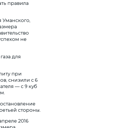
ать правила
я Уманского,
азмера
авительство
успехом не
газа для
литу при
в, снизили с 6
ателя — с 9 куб
м.
постановление
ретьей стороны.
апреле 2016
азмера