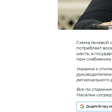
Схема теневой 
потребляет восе
шесть, а госуда
при снабжении н
Украина к отопи
руководителями
регионального р
Все по старинке
Насалык сосред
Додати Вгору я