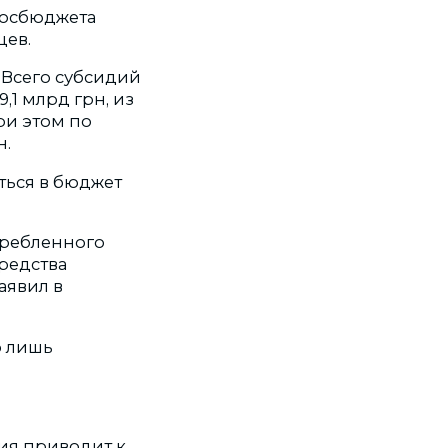
 госбюджета
цев.
 Всего субсидий
,1 млрд грн, из
ри этом по
н.
ться в бюджет
отребленного
средства
аявил в
о лишь
ия приводит к