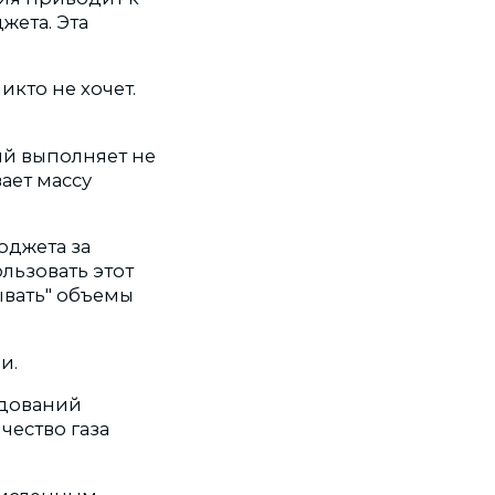
жета. Эта
икто не хочет.
ий выполняет не
ает массу
юджета за
льзовать этот
ывать" объемы
и.
едований
чество газа