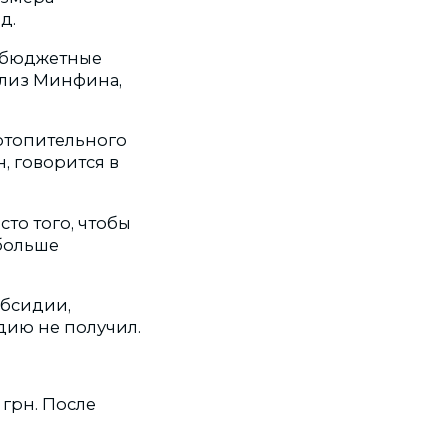
д.
ь бюджетные
нализ Минфина,
отопительного
н, говорится в
то того, чтобы
больше
убсидии,
идию не получил.
 грн. После