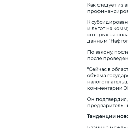
Как следует из 
профинансирова
К субсидирован
и льгот на комм
которых на опла
данным "Нафтога
По закону, пос
после проведен
"Сейчас в облас
объема государс
налогоплательщ
комментарии Э
Он подтвердил, 
предварительны
Тенденции ново
Разница между