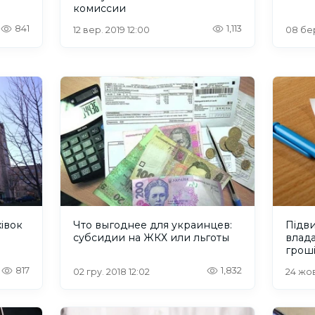
комиссии
841
1,113
12 вер. 2019 12:00
08 бер
івок
Что выгоднее для украинцев:
Підви
субсидии на ЖКХ или льготы
влада
817
1,832
02 гру. 2018 12:02
24 жов