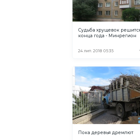
Судьба хрущевок решитс
конца года - Минрегион
24 лип. 2018 05:35
Пока деревья дремлют