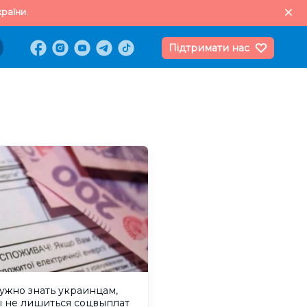
раїни.
Підтримати нас
ужно знать украинцам,
ы не лишиться соцвыплат