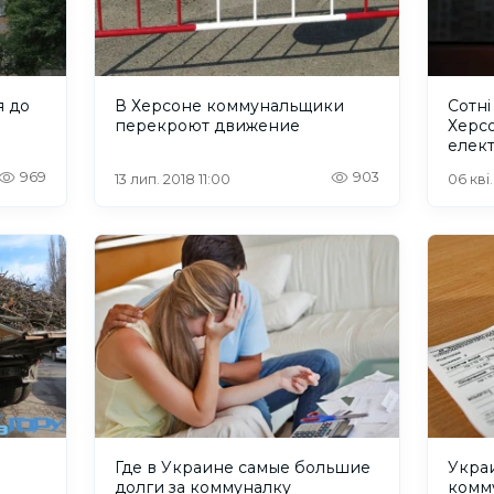
я до
В Херсоне коммунальщики
Сотні
перекроют движение
Херс
елект
969
903
13 лип. 2018 11:00
06 кві.
Где в Украине самые большие
Укра
долги за коммуналку
комм