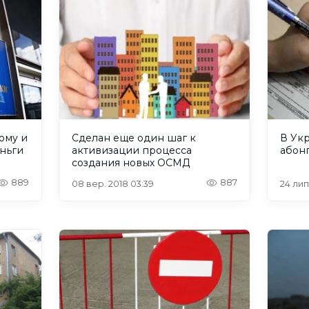
ому и
Сделан еще один шаг к
В Укр
еньги
активизации процесса
абонп
создания новых ОСМД
889
887
08 вер. 2018 03:39
24 лип