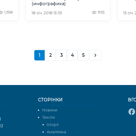
(инфографика)
1,198
955
18 січ. 2018 13:55
13 січ.
1
2
3
4
5
СТОРІНКИ
ВГ
Новини
Тексти
g
rg
Історії
Аналітика