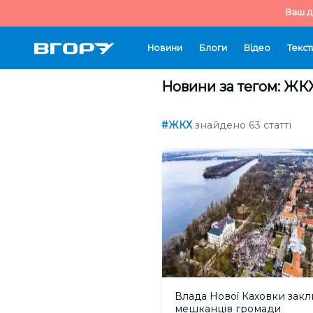
Ваш д
Новини
Блоги
Відео
Текст
Новини за тегом: ЖК
#ЖКХ
знайдено 63 статті
Влада Нової Каховки закл
мешканців громади