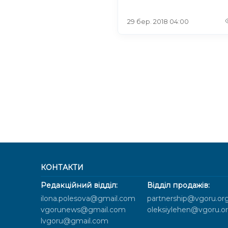
29 бер. 2018 04:00
КОНТАКТИ
Редакційний відділ:
Відділ продажів:
ilona.polesova@gmail.com
partnership@vgoru.or
vgorunews@gmail.com
oleksiylehen@vgoru.o
lvgoru@gmail.com