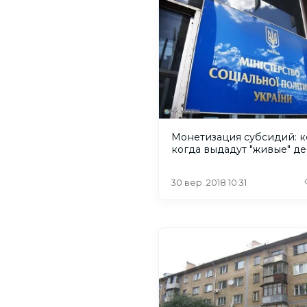
Монетизация субсидий: к
когда выдадут "живые" д
30 вер. 2018 10:31