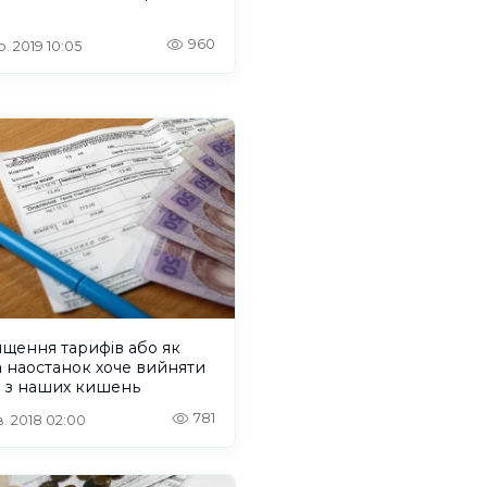
960
. 2019 10:05
щення тарифів або як
 наостанок хоче вийняти
гроші з наших кишень
781
. 2018 02:00