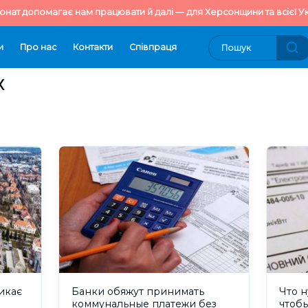
онат допомагає нам працювати й далі — для Херсонщини та всієї Ук
и
Про нас
Контакти
Cпівпраця
Х
икає
Банки обяжут принимать
Что н
коммунальные платежи без
чтоб