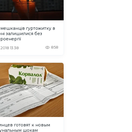
 мешканців гуртожитку в
оні залишилися без
роенергії
858
 2018 13:38
инцев готовят к новым
унальным шокам