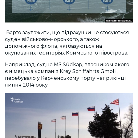
Варто зауважити, що підрахунки не стосуються
суден військово-морського, а також
допоміжного флотів, які базуються на
окупованих територіях Кримського півострова.
Наприклад, судно MS Südkap, власником якого
є німецька компанія Krey Schiffahrts GmbH,
перебувало у Керченському порту наприкінці
липня 2014 року.