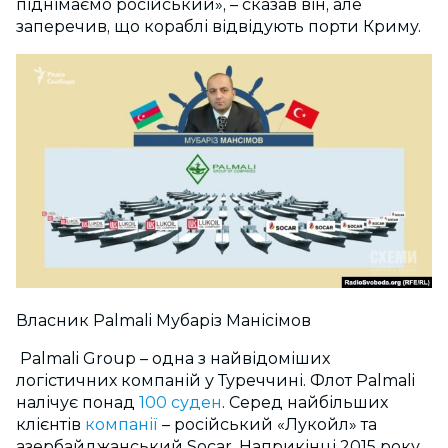
піднімаємо російський», – сказав він, але
заперечив, що кораблі відвідують порти Криму.
Власник Palmali Мубаріз Манісімов
Palmali Group – одна з найвідоміших
логістичних компаній у Туреччині. Флот Palmali
налічує понад
100 суден
. Серед найбільших
клієнтів
компанії
– російський «Лукойл» та
азербайджанський Socar. Наприкінці 2015 року