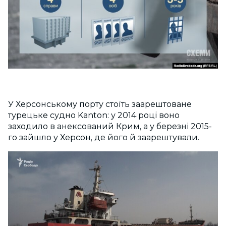
У Херсонському порту стоїть заарештоване
турецьке судно Kanton: у 2014 році воно
заходило в анексований Крим, а у березні 2015-
го зайшло у Херсон, де його й заарештували.