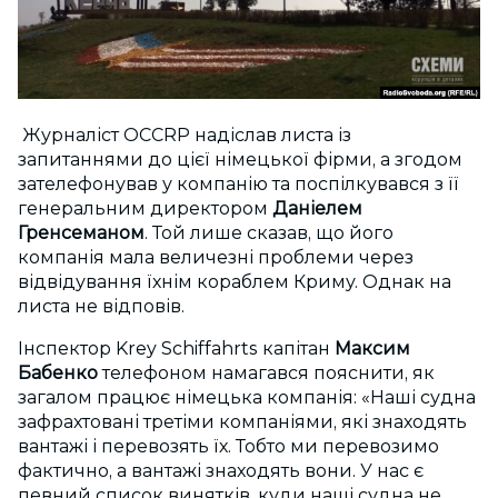
Журналіст OCCRP надіслав листа із
запитаннями до цієї німецької фірми, а згодом
зателефонував у компанію та поспілкувався з її
генеральним директором
Даніелем
Гренсеманом
. Той лише сказав, що його
компанія мала величезні проблеми через
відвідування їхнім кораблем Криму. Однак на
листа не відповів.
Інспектор Krey Schiffahrts капітан
Максим
Бабенко
телефоном намагався пояснити, як
загалом працює німецька компанія: «Наші судна
зафрахтовані третіми компаніями, які знаходять
вантажі і перевозять їх. Тобто ми перевозимо
фактично, а вантажі знаходять вони. У нас є
певний список винятків, куди наші судна не