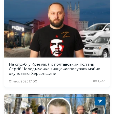
На службі у Кремля. Як полтавський політик
Сергій Чередніченко «націоналізовував» майно
окупованої Херсонщини
1,232
01 чер. 2026 17:00