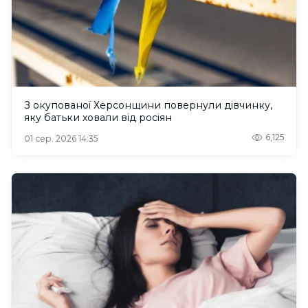
З окупованої Херсонщини повернули дівчинку,
яку батьки ховали від росіян
6,125
01 сер. 2026 14:35