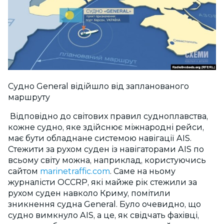
Судно General відійшло від запланованого
маршруту
Відповідно до світових правил судноплавства,
кожне судно, яке здійснює міжнародні рейси,
має бути обладнане системою навігації AIS.
Стежити за рухом суден із навігаторами AIS по
всьому світу можна, наприклад, користуючись
сайтом
marinetraffic.com
. Саме на ньому
журналісти OCCRP, які майже рік стежили за
рухом суден навколо Криму, помітили
зникнення судна General. Було очевидно, що
судно вимкнуло AIS, а це, як свідчать фахівці,