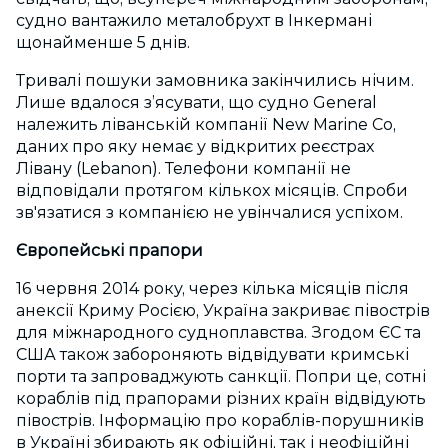
судно вантажило металобрухт в Інкермані
щонайменше 5 днів.
Тривалі пошуки замовника закінчились нічим.
Лише вдалося з’ясувати, що судно General
належить ліванській компанії New Marine Co,
даних про яку немає у відкритих реєстрах
Лівану (Lebanon). Телефони компанії не
відповідали протягом кількох місяців. Спроби
зв'язатися з компанією не увінчалися успіхом.
Європейські прапори
16 червня 2014 року, через кілька місяців після
анексії Криму Росією, Україна закриває півострів
для міжнародного судноплавства. Згодом ЄС та
США також забороняють відвідувати кримські
порти та запроваджують санкції. Попри це, сотні
кораблів під прапорами різних країн відвідують
півострів. Інформацію про кораблів-порушників
в Україні збирають як офіційні, так і неофіційні