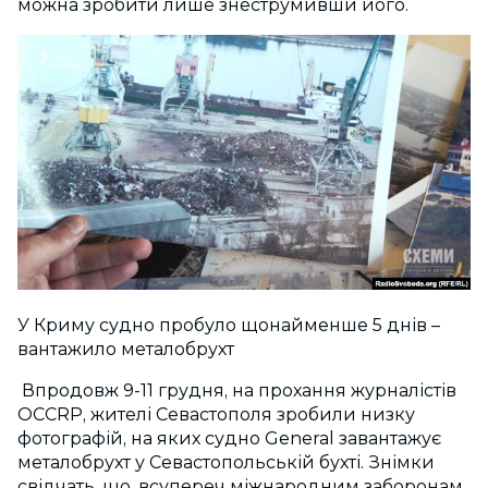
можна зробити лише знеструмивши його.
У Криму судно пробуло щонайменше 5 днів –
вантажило металобрухт
Впродовж 9-11 грудня, на прохання журналістів
OCCRP, жителі Севастополя зробили низку
фотографій, на яких судно General завантажує
металобрухт у Севастопольській бухті. Знімки
свідчать, що, всупереч міжнародним заборонам,