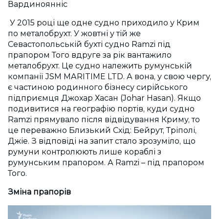
Вардиноянніс
У 2015 році ще одне судно приходило у Крим
по металобрухт. У жовтні у тій же
Севастопольській бухті судно Ramzi під
прапором Того вдруге за рік вантажило
металобрухт. Це судно належить румунській
компанії JSM MARITIME LTD. А вона, у свою чергу,
є частиною родинного бізнесу сирійського
підприємця Джохар Хасан (Johar Hasan). Якщо
подивитися на географію портів, куди судно
Ramzi прямувало після відвідування Криму, то
це переважно Близький Схід: Бейрут, Тріполі,
Джіе. З відповіді на запит стало зрозуміло, що
румуни контролюють лише кораблі з
румунським прапором. А Ramzi – під прапором
Того.
Зміна прапорів