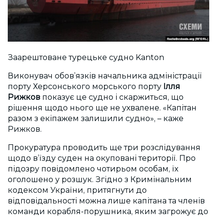
Заарештоване турецьке судно Kanton
Виконувач обов’язків начальника адміністрації
порту Херсонського морського порту
Ілля
Рижков
показує це судно і скаржиться, що
рішення щодо нього ще не ухвалене. «Капітан
разом з екіпажем залишили судно», – каже
Рижков.
Прокуратура проводить ще три розслідування
щодо в’їзду суден на окуповані території. Про
підозру повідомлено чотирьом особам, їх
оголошено у розшук. Згідно з Кримінальним
кодексом України, притягнути до
відповідальності можна лише капітана та членів
команди корабля-порушника, яким загрожує до