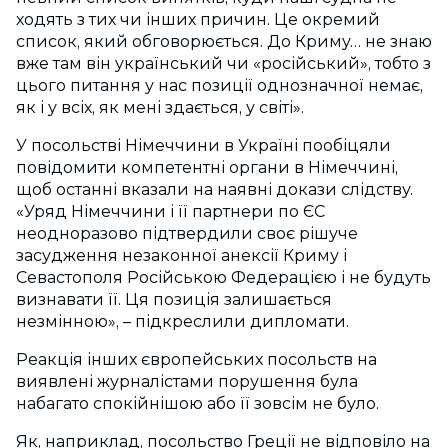
ходять з тих чи інших причин. Це окремий
список, який обговорюється. До Криму… не знаю
вже там він український чи «російський», тобто з
цього питання у нас позиції однозначної немає,
як і у всіх, як мені здається, у світі».
У посольстві Німеччини в Україні пообіцяли
повідомити компетентні органи в Німеччині,
щоб останні вказали на наявні докази слідству.
«Уряд Німеччини і її партнери по ЄС
неодноразово підтвердили своє рішуче
засудження незаконної анексії Криму і
Севастополя Російською Федерацією і не будуть
визнавати її. Ця позиція залишається
незмінною», – підкреслили дипломати.
Реакція інших європейських посольств на
виявлені журналістами порушення була
набагато спокійнішою або її зовсім не було.
Як, наприклад, посольство Греції не відповіло на