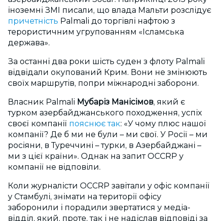
іноземні ЗМІ писали, що влада Мальти розслідує
причетність
Palmali до торгівлі нафтою з
терористичним угрупованням «Ісламська
держава».
За останні два роки шість суден з флоту Palmali
відвідали окупований Крим. Вони не змінюють
своїх маршрутів, попри міжнародні заборони.
Власник Palmali
Мубаріз Манісімов
, який є
турком азербайджанського походження, успіх
своєї компанії
пояснює так
: «У чому плюс нашої
компанії? Де б ми не були – ми свої. У Росії – ми
росіяни, в Туреччині – турки, в Азербайджані –
ми з цієї країни». Однак на запит OCCRP у
компанії не відповіли.
Коли журналісти OCCRP завітали у офіс компанії
у Стамбулі, знімати на території офісу
заборонили і порадили звертатися у медіа-
відділ, який, проте, так і не надіслав відповіді за