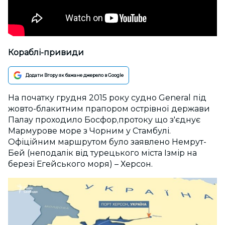
Кораблі-привиди
Додати Вгору як бажане джерело в Google
На початку грудня 2015 року судно General під
жовто-блакитним прапором острівної держави
Палау проходило Босфор,протоку що з'єднує
Мармурове море з Чорним у Стамбулі.
Офіційним маршрутом було заявлено Немрут-
Бей (неподалік від турецького міста Ізмір на
березі Егейського моря) – Херсон.