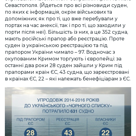
Севастополя. (Йдеться про всі різновиди суден,
по яких є інформація, окрім військових та
допоміжних; як про ті, що вже перебували у
портах на час анексії, так і про ті, що заходили у
порти після неї). Більшість із них, а це 352 судна,
мають російські прапор або реєстрацію. Проте
суден із українською реєстрацією та під
прапором України чимало – 97. Водночас з
окупованим Кримом торгують і європейці: за
останні два роки 28 суден зайшли у Крим під
прапорами країн ЄС, 43 судна, що зареєстровані
в країнах ЄС, 22 – які належать бенефіціарам з ЄС.