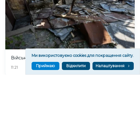
Ми використовуємо cookies для покращення сайту.
Війська РФ спрямували на Херсон два КАБи
Приймаю
Відхилити
Налаштування
338
11:21
Читати ще
МАТЕРІАЛИ ПАРТНЕРІВ