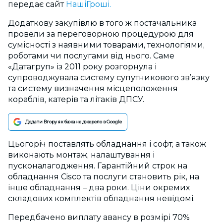
передає сайт
НашіГроші.
Додаткову закупівлю в того ж постачальника
провели за переговорною процедурою для
сумісності з наявними товарами, технологіями,
роботами чи послугами від нього. Саме
«Датагруп» із 2011 року розгорнула і
супроводжувала систему супутникового зв’язку
та систему визначення місцеположення
кораблів, катерів та літаків ДПСУ.
Додати Вгору як бажане джерело в Google
Цьогоріч поставлять обладнання і софт, а також
виконають монтаж, налаштування і
пусконалагодження. Гарантійний строк на
обладнання Cisco та послуги становить рік, на
інше обладнання – два роки. Ціни окремих
складових комплектів обладнання невідомі.
Передбачено виплату авансу в розмірі 70%