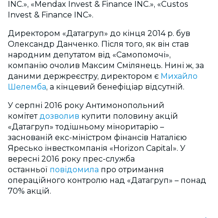
INC.», «Mendax Invest & Finance INC.», «Custos
Invest & Finance INC».
Директором «Датагруп» до кінця 2014 р. був
Олександр Данченко. Після того, як він став
народним депутатом від «Самопомочі»,
компанію очолив Максим Смілянець. Нині ж, за
даними держреєстру, директором є
Михайло
Шелемба
, а кінцевий бенефіціар відсутній.
У серпні 2016 року Антимонопольний
комітет
дозволив
купити половину акцій
«Датагруп» тодішньому міноритарію –
заснованій екс-міністром фінансів Наталією
Яресько інвесткомпанія «Horizon Capital». У
вересні 2016 року прес-служба
останньої
повідомила
про отримання
операційного контролю над «Датагруп» – понад
70% акцій.