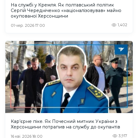
На службі у Кремля. Як полтавський політик
Сергій Чередніченко «націоналізовував» майно
окупованої Херсонщини
1,402
01 чер. 2026 17:00
Кар’єрне піке. Як Почесний митник України з
Херсонщини потрапив на службу до окупантів
3,917
16 кві. 2026 18:00