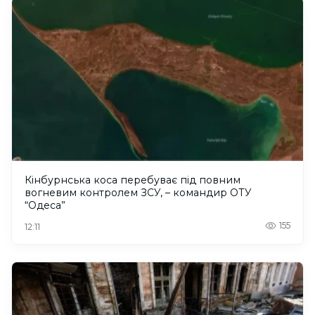
Кінбурнська коса перебуває під повним
вогневим контролем ЗСУ, – командир ОТУ
“Одеса”
155
12:11