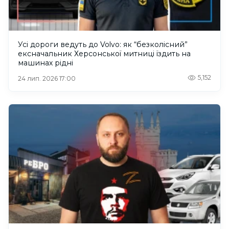
Усі дороги ведуть до Volvo: як “безколісний”
ексначальник Херсонської митниці їздить на
машинах рідні
5,152
24 лип. 2026 17:00