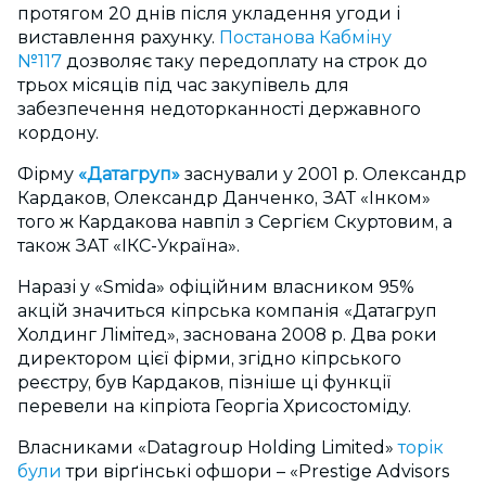
протягом 20 днів після укладення угоди і
виставлення рахунку.
Постанова Кабміну
№117
дозволяє таку передоплату на строк до
трьох місяців під час закупівель для
забезпечення недоторканності державного
кордону.
Фірму
«Датагруп»
заснували у 2001 р. Олександр
Кардаков, Олександр Данченко, ЗАТ «Інком»
того ж Кардакова навпіл з Сергієм Скуртовим, а
також ЗАТ «ІКС-Україна».
Наразі у «Smida» офіційним власником 95%
акцій значиться кіпрська компанія «Датагруп
Холдинг Лiмiтед», заснована 2008 р. Два роки
директором цієї фірми, згідно кіпрського
реєстру, був Кардаков, пізніше ці функції
перевели на кіпріота Георгіа Хрисостоміду.
Власниками «Datagroup Holding Limited»
торік
були
три вірґінські офшори – «Prestige Advisors