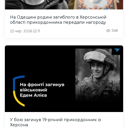
На Одещині родині загиблого в Херсонській
області прикордонника передали нагороду
548
22 чер. 2026 22:11
У бою загинув 19-річний прикордонник із
Херсона