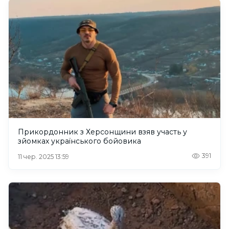
Прикордонник з Херсонщини взяв участь у
зйомках українського бойовика
391
11 чер. 2025 13:59