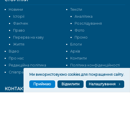
Новини
Тексти
Історії
Аналітика
Фактчек
Розслідування
Право
Фото
Перерва на каву
Промо
Життя
Блоги
Відео
Архів
Про нас
Контакти
Редакційна політика
Політика конфіденційності
Cпівпраця
Ми використовуємо cookies для покращення сайту.
Приймаю
Відхилити
Налаштування
КОНТАКТИ
Редакційний відділ:
ilona.polesova@gmail.com
vgorunews@gmail.com
lvgoru@gmail.com
team@vgoru.org