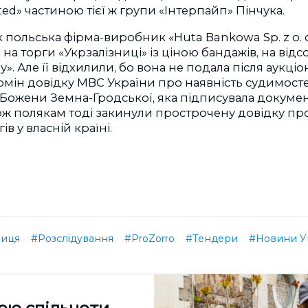
ted» частиною тієї ж групи «Інтерпайп» Пінчука.
к польська фірма-виробник «Huta Bankowa Sp. z o. o
а
на торги «Укрзалізниці» із ціною бандажів, на від
». Але її відхилили, бо вона не подала після аукціо
мін довідку МВС України про наявність судимосте
 Божени Земна-Гродської, яка підписувала докуме
ож полякам тоді закинули прострочену довідку про
в у власній країні.
ниця
#Розслідування
#ProZorro
#Тендери
#Новини У