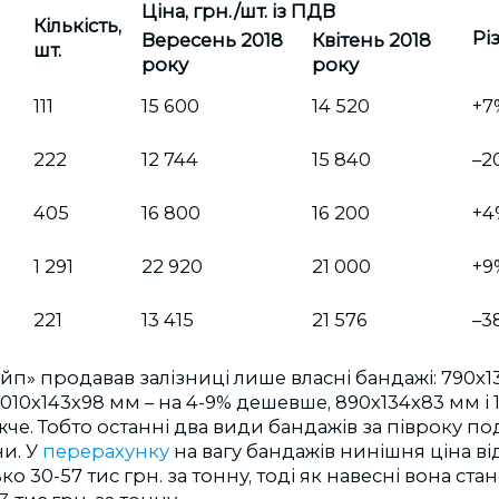
Ціна, грн./шт. із ПДВ
Кількість,
Рі
Вересень 2018
Квітень 2018
шт.
року
року
111
15 600
14 520
+7
222
12 744
15 840
–2
405
16 800
16 200
+4
1 291
22 920
21 000
+9
221
13 415
21 576
–3
пайп» продавав залізниці лише власні бандажі: 790х1
1010х143х98 мм – на 4-9% дешевше, 890х134х83 мм і 
че. Тобто останні два види бандажів за півроку п
ни. У
перерахунку
на вагу бандажів нинішня ціна ві
о 30-57 тис грн. за тонну, тоді як навесні вона ста