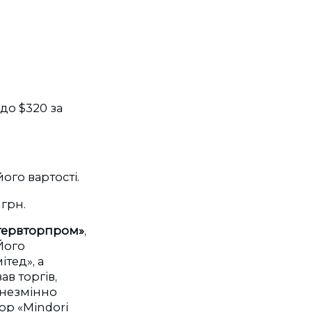
 до $320 за
ого вартості.
 грн.
нтервторпром»
,
 Його
тед», а
в торгів,
 незмінно
р «Mindori