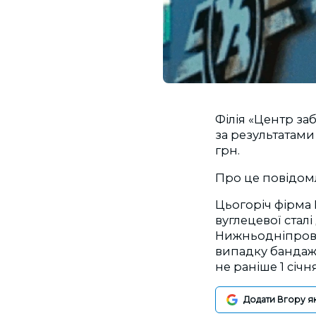
Філія «Центр за
за результатами
грн.
Про це повідом
Цьогоріч фірма 
вуглецевої стал
Нижньодніпровсь
випадку бандажі
не раніше 1 січн
Додати Вгору я