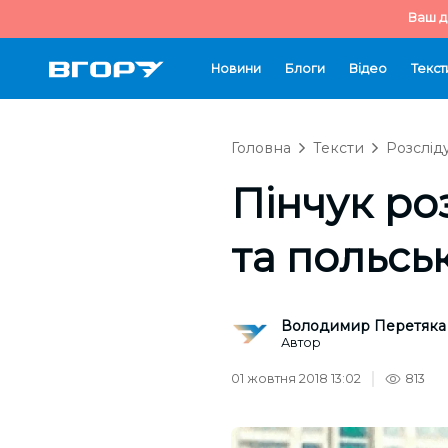
Ваш д
Новини
Блоги
Відео
Текст
Головна
Тексти
Розслід
Пінчук ро
та польсь
Володимир Перетяка
Автор
01 жовтня 2018 13:02
813