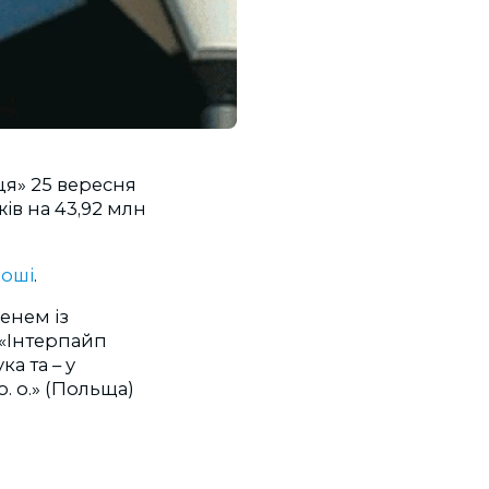
ця» 25 вересня
ів на 43,92 млн
роші
.
бенем із
 «Інтерпайп
а та – у
. o.» (Польща)