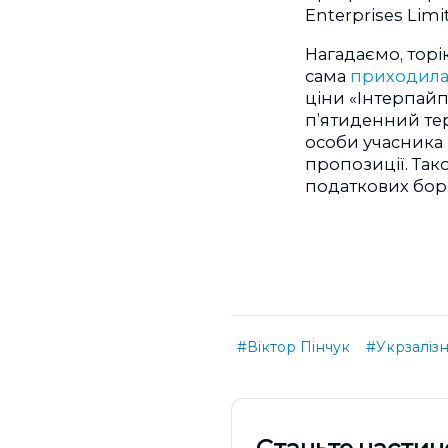
Enterprises Limi
Нагадаємо, торі
сама
приходил
ціни «Інтерпайпу
п’ятиденний тер
особи учасника
пропозиції. Так
податкових боргі
#Віктор Пінчук
#Укрзаліз