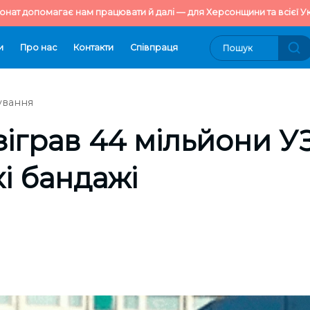
онат допомагає нам працювати й далі — для Херсонщини та всієї Ук
и
Про нас
Контакти
Cпівпраця
ування
зіграв 44 мільйони УЗ
кі бандажі