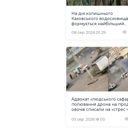
На дні колишнього
Каховського водосховища
формується найбільший
рівновіковий ліс Європи
08 сер. 2026 20:29
Адвокат «людського сафар
полювання дрона на про
овочів списали на «стрес 
Wildberries»
05 сер. 2026 18:00