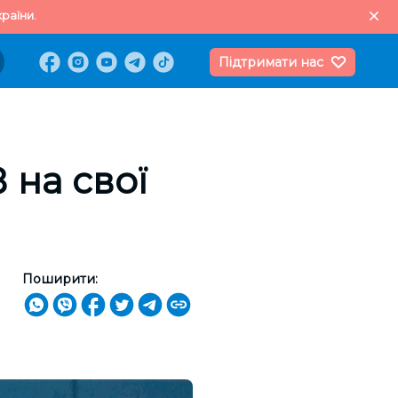
раїни.
Підтримати нас
 на свої
Поширити: