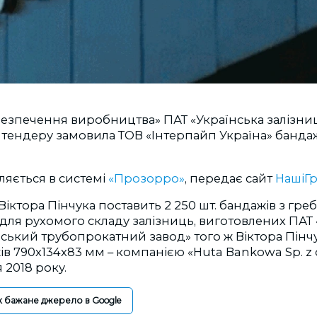
безпечення виробництва» ПАТ «Українська залізни
 тендеру замовила ТОВ «Інтерпайп Україна» бандаж
ляється в системі
«Прозорро»
, передає сайт
НашіГ
Віктора Пінчука поставить 2 250 шт. бандажів з гре
і для рухомого складу залізниць, виготовлених ПАТ
кий трубопрокатний завод» того ж Віктора Пінчук
в 790х134х83 мм – компанією «Huta Bankowa Sp. z o
я 2018 року.
к бажане джерело в Google