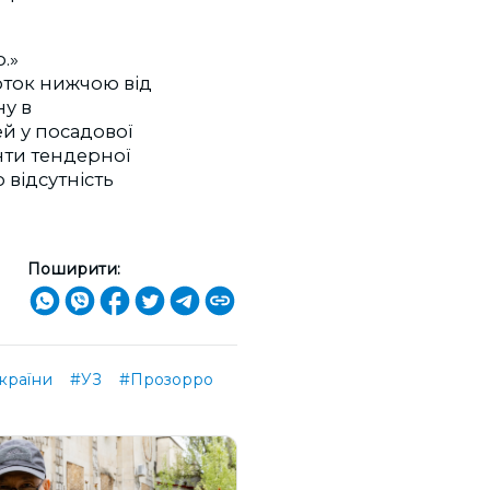
.»
соток нижчою від
ну в
й у посадової
нти тендерної
 відсутність
Поширити:
країни
#УЗ
#Прозорро