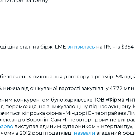
 тис грн. за тонну.
і ціна сталі на біржі LME
знизилась
на 11% – із $354
езпечення виконання договору в розмірі 5% від й
 нижча від очікуваної вартості закупівлі у 47,72 млн
ним конкурентом було харківське
ТОВ «Фірма «І
від переможця, не знижувало ціну під час аукціону.
читься кіпрська фірма «Міндорі Ентерпрайзез Лімі
ександр Воронін. Сам «Інтервторпром» не виграва
азово
виступав єдиним суперником «Інтерпайпу»,
ому в 2012 році податківці
назвали
згаданий офшо