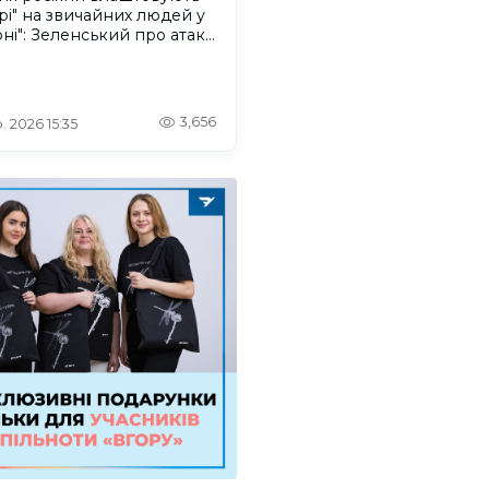
рі" на звичайних людей у
ні": Зеленський про атаку
ського дрона
3,656
. 2026 15:35