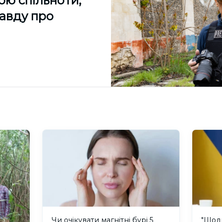
ою спільноти,
равду про
Чи очікувати магнітні бурі 5
"Щод