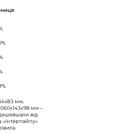
зниця
%
0%
%
%
8%
34х83 мм,
1060х143х98 мм –
одешевшали від
д «Інтерпайпу»
новила