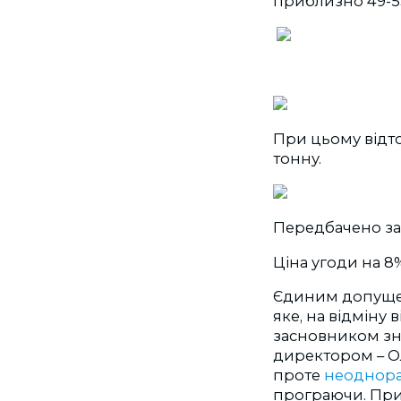
приблизно 49-53
При цьому відтод
тонну.
Передбачено заб
Ціна угоди на 8%
Єдиним допуще
яке, на відміну 
засновником зна
директором – Ол
проте
неоднор
програючи. Прич