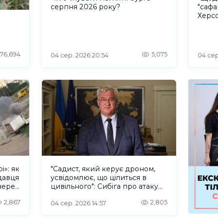
серпня 2026 року?
"сафа
Херсо
росій
76,694
5,075
04 сер. 2026 20:54
04 сер
і»: як
"Садист, який керує дроном,
давця
усвідомлює, що цілиться в
через
цивільного": Сибіга про атаку
російського БПлА у Херсоні
2,867
2,805
04 сер. 2026 14:57