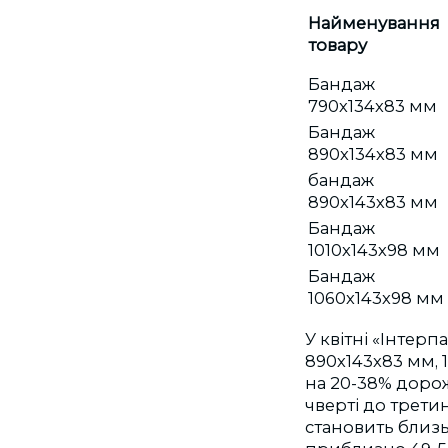
Найменування
товару
Бандаж
790х134х83 мм
Бандаж
890х134х83 мм
бандаж
890х143х83 мм
Бандаж
1010х143х98 мм
Бандаж
1060х143х98 мм
У квітні «Інтер
890х143х83 мм, 
на 20-38% дорож
чверті до трети
становить близьк