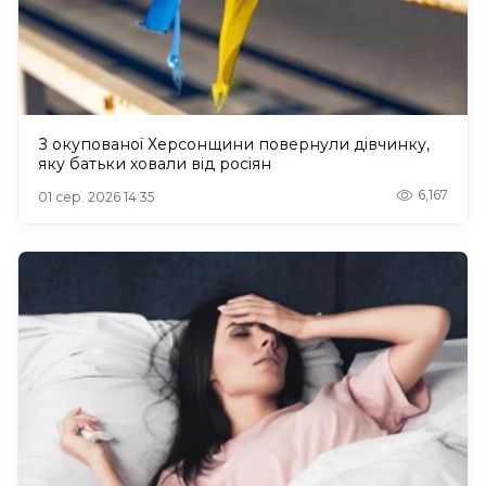
З окупованої Херсонщини повернули дівчинку,
яку батьки ховали від росіян
6,167
01 сер. 2026 14:35