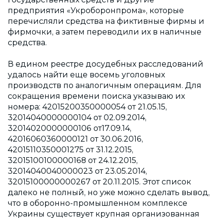
предприятия «Укроборонпрома», которые
перечисляли средства на фиктивные фирмы и
фирмочки, а затем переводили их в наличные
средства.
В едином реестре досудебных расследований
удалось найти еще восемь уголовных
производств по аналогичным операциям. Для
сокращения времени поиска указываю их
номера: 42015200350000054 от 21.05.15,
32014040000000104 от 02.09.2014,
32014020000000106 от17.09.14,
42016060360000121 от 30.06.2016,
42015110350001275 от 31.12.2015,
32015100100000168 от 24.12.2015,
32014040040000023 от 23.05.2014,
32015100000000267 от 20.11.2015. Этот список
далеко не полный, но уже можно сделать вывод,
что в оборонно-промышленном комплексе
Украины существует крупная организованная