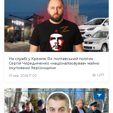
На службі у Кремля. Як полтавський політик
Сергій Чередніченко «націоналізовував» майно
окупованої Херсонщини
1,277
01 чер. 2026 17:00