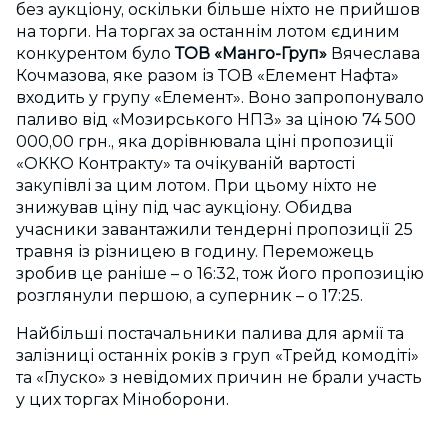
без аукціону, оскільки більше ніхто не прийшов
на торги. На торгах за останнім лотом єдиним
конкурентом було
ТОВ «Манго-Груп»
Вячеслава
Кочмазова, яке разом із ТОВ «Елемент Нафта»
входить у групу «Елемент». Воно запропонувало
паливо від «Мозирського НПЗ» за ціною 74 500
000,00 грн., яка дорівнювала ціні пропозиції
«ОККО Контракту» та очікуваній вартості
закупівлі за цим лотом. При цьому ніхто не
знижував ціну під час аукціону. Обидва
учасники завантажили тендерні пропозиції 25
травня із різницею в годину. Переможець
зробив це раніше – о 16:32, тож його пропозицію
розглянули першою, а суперник – о 17:25.
Найбільші постачальники палива для армії та
залізниці останніх років з груп «Трейд комодіті»
та «Глуско» з невідомих причин не брали участь
у цих торгах Міноборони.