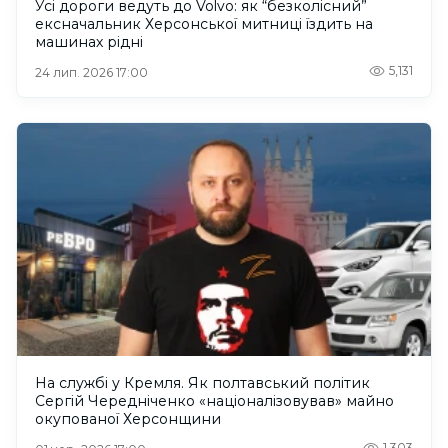
Усі дороги ведуть до Volvo: як “безколісний”
ексначальник Херсонської митниці їздить на
машинах рідні
5,131
24 лип. 2026 17:00
На службі у Кремля. Як полтавський політик
Сергій Чередніченко «націоналізовував» майно
окупованої Херсонщини
1,303