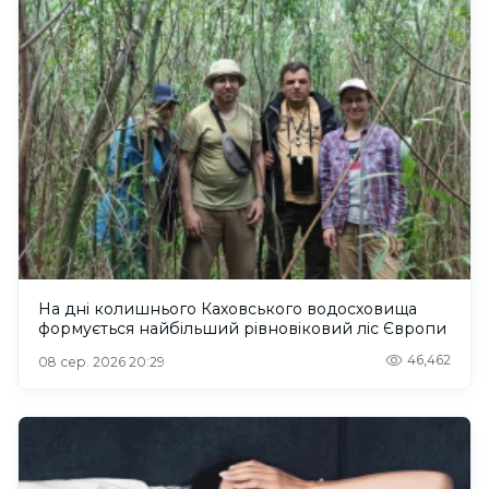
На дні колишнього Каховського водосховища
формується найбільший рівновіковий ліс Європи
46,462
08 сер. 2026 20:29