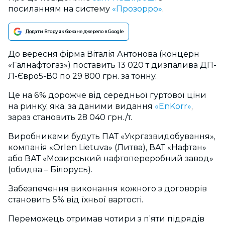
посиланням на систему
«Прозорро»
.
Додати Вгору як бажане джерело в Google
До вересня фірма Віталія Антонова (концерн
«Галнафтогаз») поставить 13 020 т дизпалива ДП-
Л-Євро5-В0 по 29 800 грн. за тонну.
Це на 6% дорожче від середньої гуртової ціни
на ринку, яка, за даними видання
«EnKorr»
,
зараз становить 28 040 грн./т.
Виробниками будуть ПАТ «Укргазвидобування»,
компанія «Orlen Lietuva» (Литва), ВАТ «Нафтан»
або ВАТ «Мозирський нафтопереробний завод»
(обидва – Білорусь).
Забезпечення виконання кожного з договорів
становить 5% від їхньої вартості.
Переможець отримав чотири з п’яти підрядів