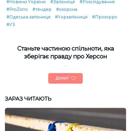
#Новини України
#Залізниця
#Розслідування
#ProZorro
#тендер
#охорона
#Одеська залізниця
#Укрзалізниця
#Прозорро
#УЗ
Cтаньте частиною спільноти, яка
зберігає правду про Херсон
ДОНАТ
ЗАРАЗ ЧИТАЮТЬ