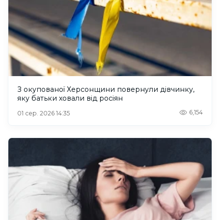
З окупованої Херсонщини повернули дівчинку,
яку батьки ховали від росіян
6,154
01 сер. 2026 14:35