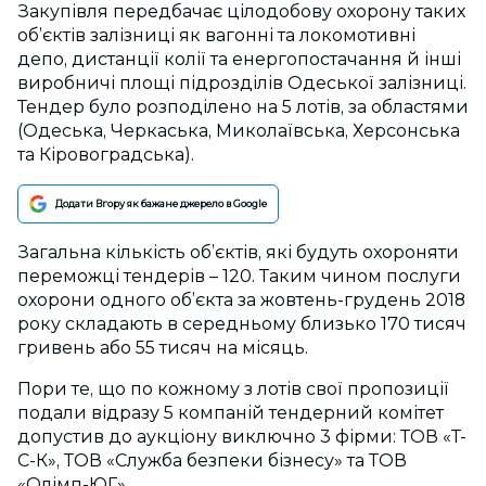
Закупівля передбачає цілодобову охорону таких
об’єктів залізниці як вагонні та локомотивні
депо, дистанції колії та енергопостачання й інші
виробничі площі підрозділів Одеської залізниці.
Тендер було розподілено на 5 лотів, за областями
(Одеська, Черкаська, Миколаївська, Херсонська
та Кіровоградська).
Додати Вгору як бажане джерело в Google
Загальна кількість об’єктів, які будуть охороняти
переможці тендерів – 120. Таким чином послуги
охорони одного об’єкта за жовтень-грудень 2018
року складають в середньому близько 170 тисяч
гривень або 55 тисяч на місяць.
Пори те, що по кожному з лотів свої пропозиції
подали відразу 5 компаній тендерний комітет
допустив до аукціону виключно 3 фірми: ТОВ «Т-
С-К», ТОВ «Служба безпеки бізнесу» та ТОВ
«Олімп-ЮГ».