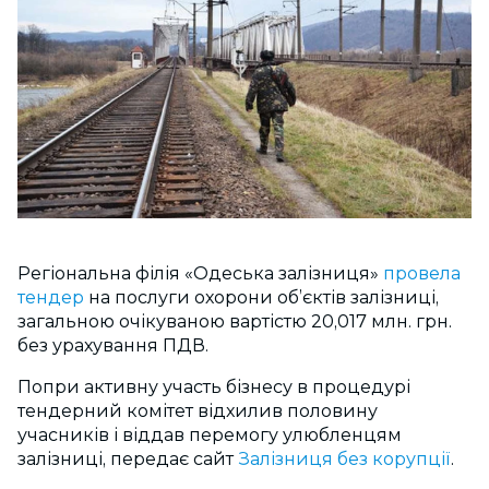
Регіональна філія «Одеська залізниця»
провела
тендер
на послуги охорони об’єктів залізниці,
загальною очікуваною вартістю 20,017 млн. грн.
без урахування ПДВ.
Попри активну участь бізнесу в процедурі
тендерний комітет відхилив половину
учасників і віддав перемогу улюбленцям
залізниці, передає сайт
Залізниця без корупції
.