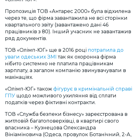
Пропозиція ТОВ «Антарес 2000» була відхилена
через те, що фірма завантажила не всі сторінки
квартального звіту (завантажено дані 46
працівників з 80). Інший учасник не завантажив
ряд документів.
ТОВ «Олімп-ЮГ» ще в 2016 році
потрапила до
уваги одеських ЗМІ
так як охоронна фірма
нібито системно не платила працівникам
зарплату, а загалом компанію звинувачували в
махінаціях.
«Олімп-ЮГ» також
фігурує в кримінальній справі
ГПУ
щодо можливого ухиляння від сплати
податків через фіктивні контракти.
ТОВ «Служба безпеки бізнесу» зареєстрована в
житловій багатоповерхівці, в квартирі свого
власника – Кузнецова Олександра
Вініаміновича (Одеса, провулок Ботанічний, 2-А,