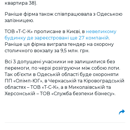
квартира 38).
Раніше фірма також співпрацювала з Одеською
залізницею.
ТОВ «Т-С-К» прописане в Києві, в
невеликому
будинку де зареєстровані ще 27 компаній
.
Раніше ця фірма виграла тендер на охорону
столичного вокзалу за 9,5 млн. грн.
Всі 3 допущені учасники не залишилися без
перемоги, по черзі розігруючи між собою лоти.
Так об’єкти в Одеській області буде охороняти
ПП «Олімп-ЮГ», в Черкаській та Кіровоградській
областях – ТОВ «Т-С-К», а в Миколаївській та
Херсонській – ТОВ «Служба безпеки бізнесу».