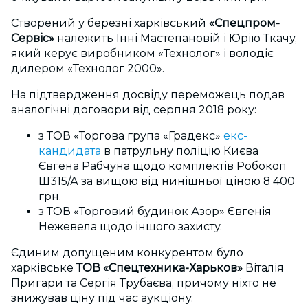
Створений у березні харківський
«Спецпром-
Сервіс»
належить Інні Мастепановій і Юрію Ткачу,
який керує виробником «Технолог» і володіє
дилером «Технолог 2000».
На підтвердження досвіду переможець подав
аналогічні договори від серпня 2018 року:
з ТОВ «Торгова група «Градекс»
екс-
кандидата
в патрульну поліцію Києва
Євгена Рабчуна щодо комплектів Робокоп
Ш315/А за вищою від нинішньої ціною 8 400
грн.
з ТОВ «Торговий будинок Азор» Євгенія
Нежевела щодо іншого захисту.
Єдиним допущеним конкурентом було
харківське
ТОВ «Спецтехника-Харьков»
Віталія
Пригари та Сергія Трубаєва, причому ніхто не
знижував ціну під час аукціону.