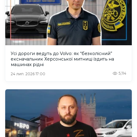
Усі дороги ведуть до Volvo: як “безколісний”
ексначальник Херсонської митниці їздить на
машинах рідні
5,114
24 лип. 2026 17:00