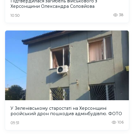
Підтвердилася загибель військового з
Херсонщини Олександра Соловйова
38
10:50
У Зеленівському старостаті на Херсонщині
російський дрон пошкодив адмінбудівлю. ФОТО
106
09:51