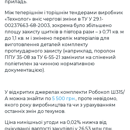
приладь.
Між теперішнім і торішнім тендерами виробник
«Технолог» вніс чергові зміни в ТУ У 29.1-
00237663-68-2003, зокрема було збільшено
площу захисту щитків в півтора рази – з 0,71 кв. м
до 1,1 кв. м і змінено перелік матеріалів для
виготовлення деталей комплекту
протиударного захисту (наприклад, поролон
ППУ 35-08 за ТУ 6-55-21 замінили на спінений
поліетилен за чинною нормативною
документацією).
У відкритих джерелах комплекти Робокоп Ш315/
А можна знайти по
5 500 грн.
, проте невідомо,
якого року виробництва та чи з урахуванням
останніх змін до техумов.
Ціна нинішньої угоди на 0,02% нижча від
очікуваної вартості закупівлі у 26,53 млн грн.