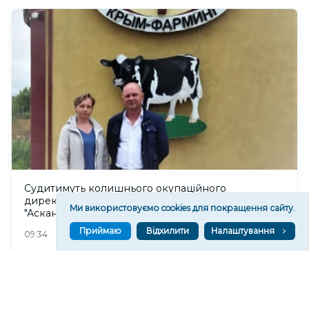
Судитимуть колишнього окупаційного
директора дослідного господарства
Ми використовуємо cookies для покращення сайту.
"Асканійське" на Херсонщині
Приймаю
Відхилити
Налаштування
117
09:34
Читати ще