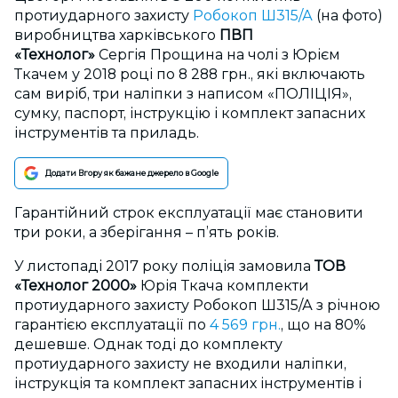
протиударного захисту
Робокоп Ш315/А
(на фото)
виробництва харківського
ПВП
«Технолог»
Сергія Прощина на чолі з Юрієм
Ткачем у 2018 році по 8 288 грн., які включають
сам виріб, три наліпки з написом «ПОЛІЦІЯ»,
сумку, паспорт, інструкцію і комплект запасних
інструментів та приладь.
Додати Вгору як бажане джерело в Google
Гарантійний строк експлуатації має становити
три роки, а зберігання – п’ять років.
У листопаді 2017 року поліція замовила
ТОВ
«Технолог 2000»
Юрія Ткача комплекти
протиударного захисту Робокоп Ш315/А з річною
гарантією експлуатації по
4 569 грн.
, що на 80%
дешевше. Однак тоді до комплекту
протиударного захисту не входили наліпки,
інструкція та комплект запасних інструментів і