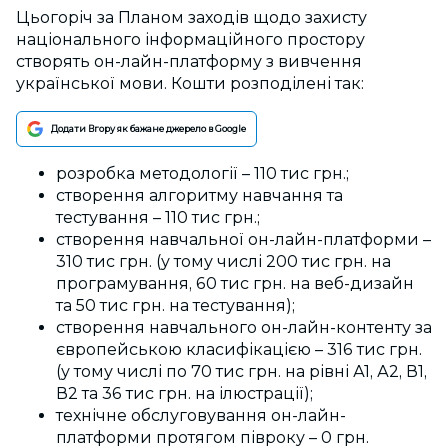
Цьогоріч за Планом заходів щодо захисту
національного інформаційного простору
створять он-лайн-платформу з вивчення
української мови. Кошти розподілені так:
Додати Вгору як бажане джерело в Google
розробка методології – 110 тис грн.;
створення алгоритму навчання та
тестування – 110 тис грн.;
створення навчальної он-лайн-платформи –
310 тис грн. (у тому числі 200 тис грн. на
програмування, 60 тис грн. на веб-дизайн
та 50 тис грн. на тестування);
створення навчального он-лайн-контенту за
європейською класифікацією – 316 тис грн.
(у тому числі по 70 тис грн. на рівні А1, А2, В1,
В2 та 36 тис грн. на ілюстрації);
технічне обслуговування он-лайн-
платформи протягом півроку – 0 грн.