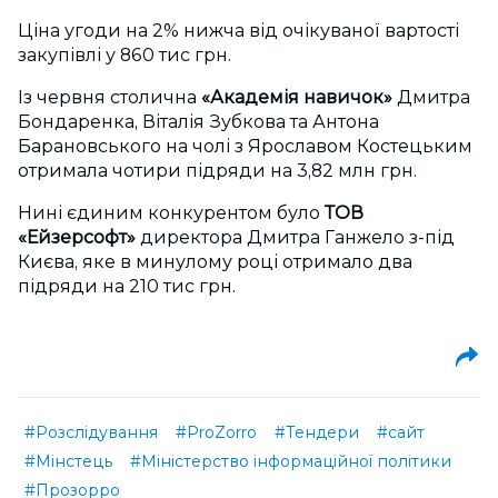
Ціна угоди на 2% нижча від очікуваної вартості
закупівлі у 860 тис грн.
Із червня столична
«Академія навичок»
Дмитра
Бондаренка, Віталія Зубкова та Антона
Барановського на чолі з Ярославом Костецьким
отримала чотири підряди на 3,82 млн грн.
Нині єдиним конкурентом було
ТОВ
«Ейзерсофт»
директора Дмитра Ганжело з-під
Києва, яке в минулому році отримало два
підряди на 210 тис грн.
#Розслідування
#ProZorro
#Тендери
#сайт
#Мінстець
#Міністерство інформаційної політики
#Прозорро