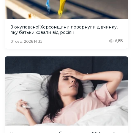
З окупованої Херсонщини повернули дівчинку,
яку батьки ховали від росіян
6,155
01 сер. 2026 14:35