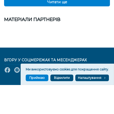
Читати ще
МАТЕРІАЛИ ПАРТНЕРІВ
ВГОРУ У СОЦМЕРЕЖАХ ТА МЕСЕНДЖЕРАХ
Ми використовуємо cookies для покращення сайту.
Приймаю
Відхилити
Налаштування
VGORU.ORG В GOOGLE NEWS
VGORU.ORG в GOOGLE NEWS
Підписуйтеся, щоб знати останні новини Херсона та
Херсонщини сьогодні
Підписатися