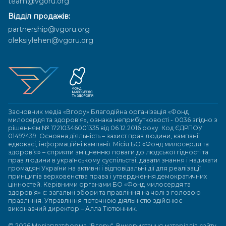
team@vgoru.org
Відділ продажів:
partnership@vgoru.org
oleksiylehen@vgoru.org
Засновник медіа «Вгору» Благодійна організація «Фонд
милосердя та здоров'я», ознака неприбутковості - 0036 згідно з
рішенням № 17210346001335 від 06.12.2016 року. Код ЄДРПОУ:
01497439. Основна діяльність – захист прав людини, кампанії
едвокасі, інформаційні кампанії. Місія БО «Фонд милосердя та
здоров’я» – сприяти зміцненню поваги до людської гідності та
прав людини в українському суспільстві, давати знання і надихати
громадян України на активні і відповідальні дії для реалізації
принципів верховенства права і утвердження демократичних
цінностей. Керівними органами БО «Фонд милосердя та
здоров’я» є: загальні збори та правління на чолі з головою
правління. Управління поточною діяльністю здійснює
виконавчий директор – Алла Тютюнник.
© 2026 Медіаплатформа "Вгору". Використання матеріалів сайту