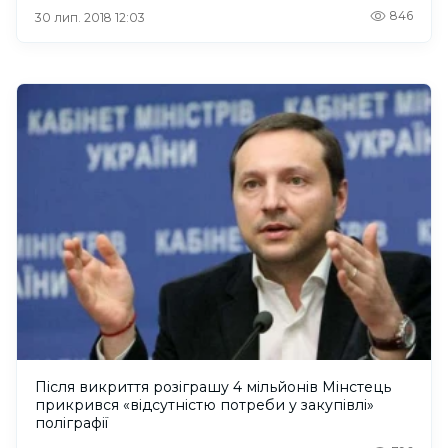
846
30 лип. 2018 12:03
Після викриття розіграшу 4 мільйонів Мінстець
прикрився «відсутністю потреби у закупівлі»
поліграфії