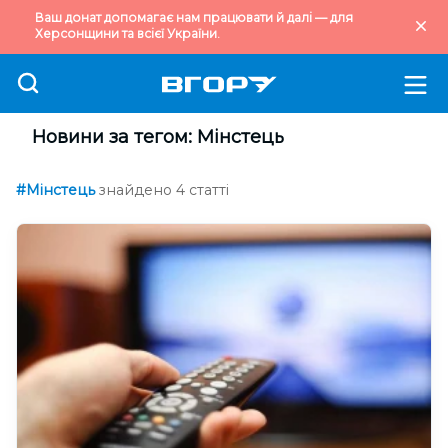
Ваш донат допомагає нам працювати й далі — для
Херсонщини та всієї України.
Новини за тегом: Мінстець
#Мінстець
знайдено 4 статті