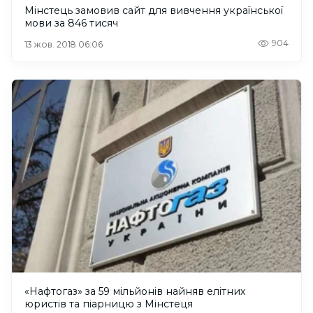
Мінстець замовив сайт для вивчення української
мови за 846 тисяч
904
13 жов. 2018 06:06
«Нафтогаз» за 59 мільйонів найняв елітних
юристів та піарницю з Мінстеця