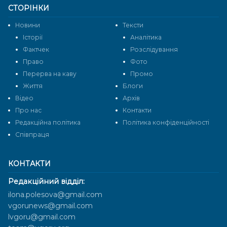
СТОРІНКИ
Новини
Тексти
Історії
Аналітика
Фактчек
Розслідування
Право
Фото
Перерва на каву
Промо
Життя
Блоги
Відео
Архів
Про нас
Контакти
Редакційна політика
Політика конфіденційності
Cпівпраця
КОНТАКТИ
Редакційний відділ:
ilona.polesova@gmail.com
vgorunews@gmail.com
lvgoru@gmail.com