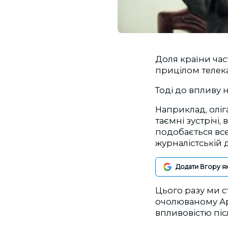
Доля країни час
прицілом телека
Тоді до впливу 
Наприклад, оліг
таємні зустрічі,
подобається вс
журналістській д
Додати Вгору я
Цього разу ми с
очолюваному Ар
впливовістю піс