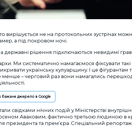
то вирішується не на протокольних зустрічах можн
мер, а під покровом ночі.
на державні рішення підключаються невидимі гравц
архи. Ми систематично намагаємося фіксувати такі
 викривати українську кулуарщину. І це фігурантам 
е менше – черговий раз вони намагались перешко
іяльності.
к бажане джерело в Google
тали свідками нічних подій у Міністерстві внутрішні
сеном Аваковим, фактично третьою людиною в кр
ля президента та прем’єра. Спеціальний репортаж