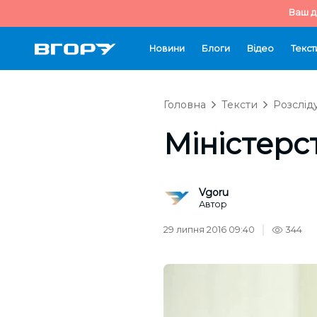
Ваш д
Новини
Блоги
Відео
Текст
Головна
Тексти
Розслід
Міністерс
Vgoru
Автор
29 липня 2016 09:40
344