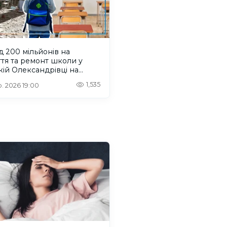
 200 мільйонів на
тя та ремонт школи у
ій Олександрівці на
нщині: тендер, підрядник
1,535
. 2026 19:00
ит