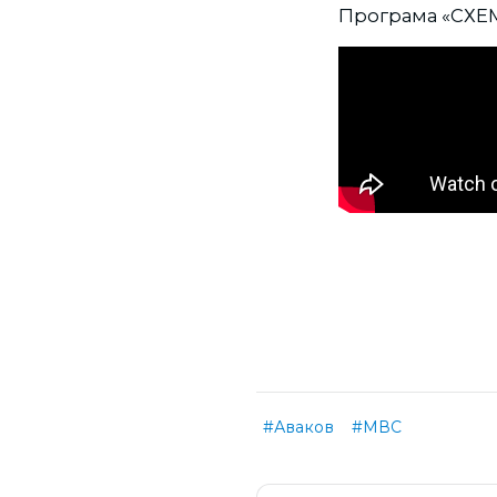
Програма «СХЕМ
#Аваков
#МВС