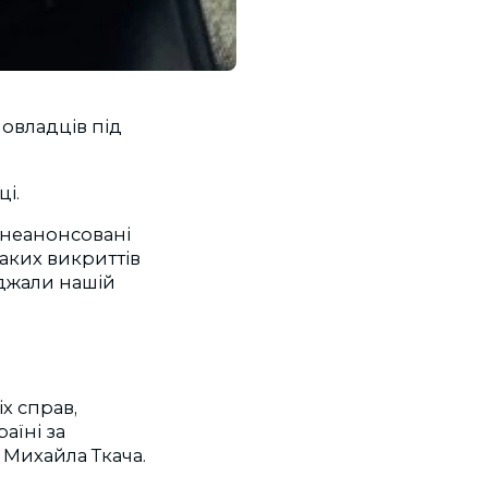
овладців під
і.
 неанонсовані
таких викриттів
джали нашій
х справ,
аїні за
 Михайла Ткача.