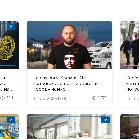
: як
На службі у Кремля. Як
Кар’є
ник
полтавський політик Сергій
митн
ь на
Чередніченко
потра
«націоналізовував» майно
окупа
5,111
1,272
01 чер. 2026 17:00
16 кві.
окупованої Херсонщини