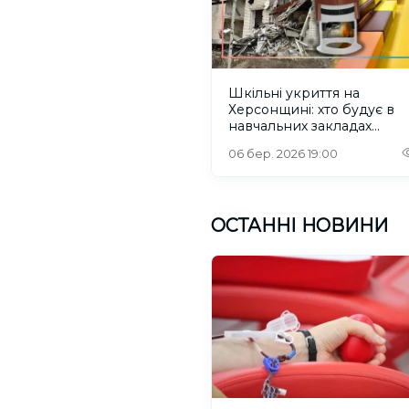
Шкільні укриття на
Херсонщині: хто будує в
навчальних закладах
Архангельського та Бобр
06 бер. 2026 19:00
Кута
ОСТАННІ НОВИНИ