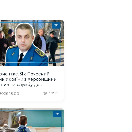
рне піке. Як Почесний
ик України з Херсонщини
пив на службу до
нтів
3,798
 2026 18:00