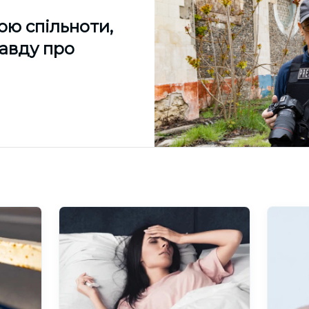
ою спільноти,
равду про