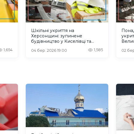
Шкільні укриття на
Понад
Херсонщині: зупинене
укрит
будівництво у Киселівці та
Велик
ового
втрачений аванс у
Херсо
1,654
1,585
04 бер. 2026 19:00
02 бер
Борозенському
і ауд