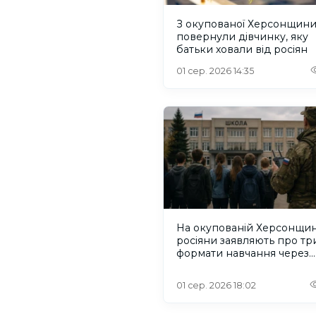
З окупованої Херсонщин
повернули дівчинку, яку
батьки ховали від росіян
01 сер. 2026 14:35
На окупованій Херсонщин
росіяни заявляють про тр
формати навчання через
проблеми зі світлом та
інтернетом
01 сер. 2026 18:02