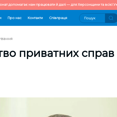
онат допомагає нам працювати й далі — для Херсонщини та всієї Ук
и
Про нас
Контакти
Cпівпраця
ування
тво приватних справ