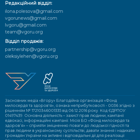
Редакційний відділ:
ilona.polesova@gmail.com
vgorunews@gmail.com
lvgoru@gmail.com
team@vgoru.org
Відділ продажів:
partnership@vgoru.org
oleksiylehen@vgoru.org
Засновник медіа «Вгору» Благодійна організація «Фонд
милосердя та здоров'я», ознака неприбутковості - 0036 згідно з
рішенням № 17210346001335 від 06.12.2016 року. Код ЄДРПОУ:
01497439. Основна діяльність – захист прав людини, кампанії
едвокасі, інформаційні кампанії. Місія БО «Фонд милосердя та
здоров’я» – сприяти зміцненню поваги до людської гідності та
прав людини в українському суспільстві, давати знання і надихати
громадян України на активні і відповідальні дії для реалізації