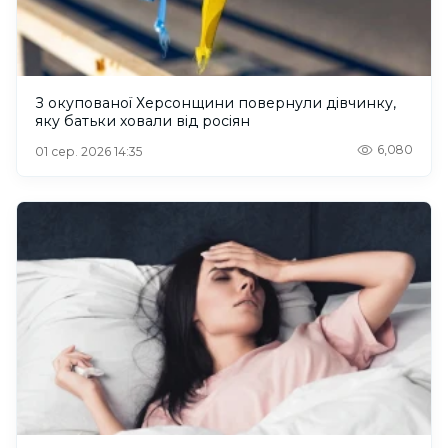
З окупованої Херсонщини повернули дівчинку,
яку батьки ховали від росіян
6,080
01 сер. 2026 14:35