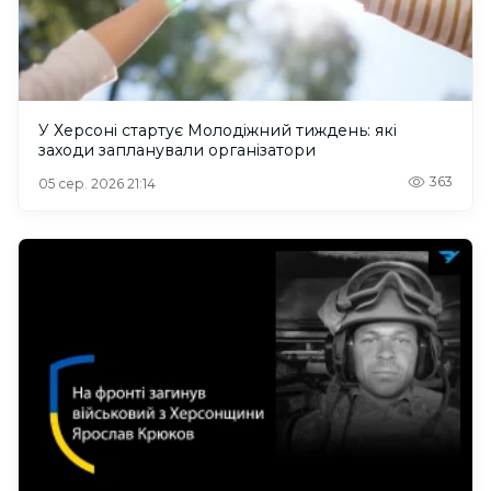
У Херсоні стартує Молодіжний тиждень: які
заходи запланували організатори
363
05 сер. 2026 21:14