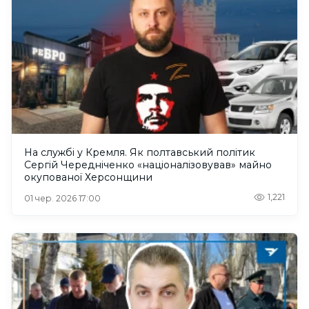
На службі у Кремля. Як полтавський політик
Сергій Чередніченко «націоналізовував» майно
окупованої Херсонщини
1,221
01 чер. 2026 17:00