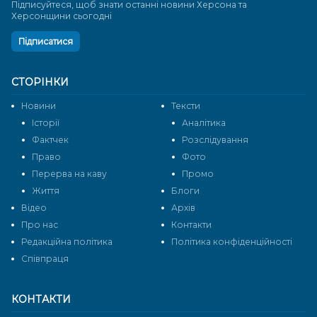
Підписуйтеся, щоб знати останні новини Херсона та
Херсонщини сьогодні
Підписатися
СТОРІНКИ
Новини
Тексти
Історії
Аналітика
Фактчек
Розслідування
Право
Фото
Перерва на каву
Промо
Життя
Блоги
Відео
Архів
Про нас
Контакти
Редакційна політика
Політика конфіденційності
Cпівпраця
КОНТАКТИ