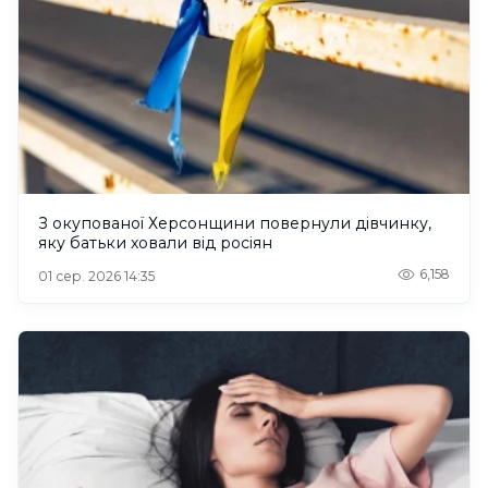
З окупованої Херсонщини повернули дівчинку,
яку батьки ховали від росіян
6,158
01 сер. 2026 14:35