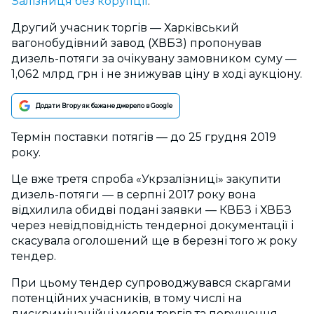
Залізниця без корупції
.
Другий учасник торгів — Харківський
вагонобудівний завод (ХВБЗ) пропонував
дизель-потяги за очікувану замовником суму —
1,062 млрд грн і не знижував ціну в ході аукціону.
Додати Вгору як бажане джерело в Google
Термін поставки потягів — до 25 грудня 2019
року.
Це вже третя спроба «Укрзалізниці» закупити
дизель-потяги — в серпні 2017 року вона
відхилила обидві подані заявки — КВБЗ і ХВБЗ
через невідповідність тендерної документації і
скасувала оголошений ще в березні того ж року
тендер.
При цьому тендер супроводжувався скаргами
потенційних учасників, в тому числі на
дискримінаційні умови торгів та порушення