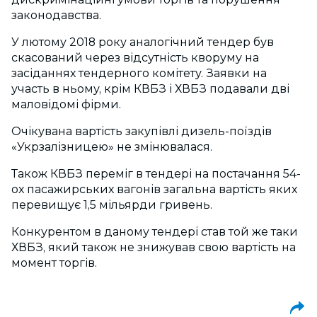
законодавства.
У лютому 2018 року аналогічний тендер був
скасований через відсутність кворуму на
засіданнях тендерного комітету. Заявки на
участь в ньому, крім КВБЗ і ХВБЗ подавали дві
маловідомі фірми.
Очікувана вартість закупівлі дизель-поїздів
«Укрзалізницею» не змінювалася.
Також КВБЗ переміг в тендері на постачання 54-
ох пасажирських вагонів загальна вартість яких
перевищує 1,5 мільярди гривень.
Конкурентом в даному тендері став той же таки
ХВБЗ, який також не знижував свою вартість на
момент торгів.