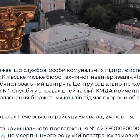
ажає, що службові особи комунальних підприємст
 «Київське міське бюро технічної інвентаризації», 
бчислювальний центр» та Центру соціально-психо
ей №1 Служби у справах дітей та сім’ї КМДА причетн
ивласнення бюджетних коштів під час охорони об’є
хвалах Печерського райсуду Києва від 24 жовтня.
о кримінального провадження № 42019101060000291
ли
, що у серпні цього року «Київпастранс» замови