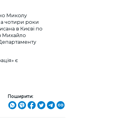
ано Миколу
на чотири роки
сана в Києві по
ив Михайло
 Департаменту
ація» є
Поширити: