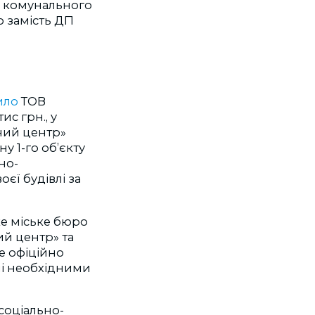
в комунального
о замість ДП
ило
ТОВ
с грн., у
ний центр»
 1-го об’єкту
но-
єї будівлі за
ьке міське бюро
ий центр» та
е офіційно
ні необхідними
соціально-