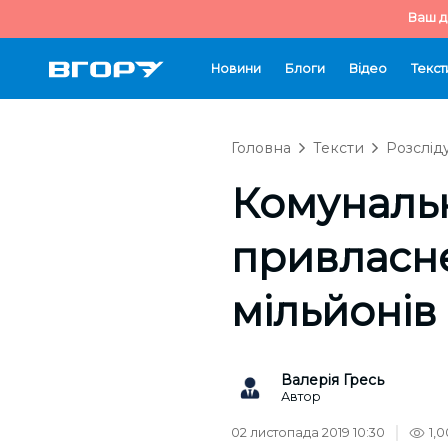
Ваш д
Новини
Блоги
Відео
Текст
Головна
Тексти
Розслід
Комунальн
привласне
мільйонів
Валерія Гресь
Автор
02 листопада 2019 10:30
1,