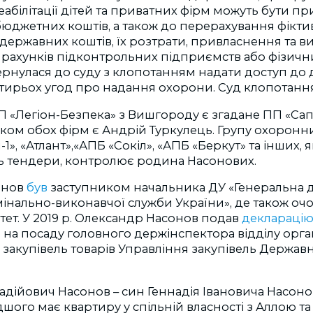
еабілітації дітей та приватних фірм можуть бути пр
юджетних коштів, а також до перерахування фікт
ержавних коштів, їх розтрати, привласнення та в
рахунків підконтрольних підприємств або фізични
рнулася до суду з клопотанням надати доступ до 
отирьох угод про надання охорони. Суд клопотанн
«Легіон-Безпека» з Вишгороду є згадане ПП «Сапс
ком обох фірм є Андрій Туркулець. Групу охоронни
1», «Атлант»,«АПБ «Сокіл», «АПБ «Беркут» та інших, я
ть тендери, контролює родина Насонових.
онов
був
заступником начальника ДУ «Генеральна 
інально-виконавчої служби України», де також оч
ет. У 2019 р. Олександр Насонов подав
деклараці
 на посаду головного держінспектора відділу орган
акупівель товарів Управління закупівель Державн
адійович Насонов – син Геннадія Івановича Насон
ого має квартиру у спільній власності з Аллою та