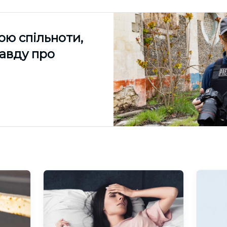
ою спільноти,
равду про