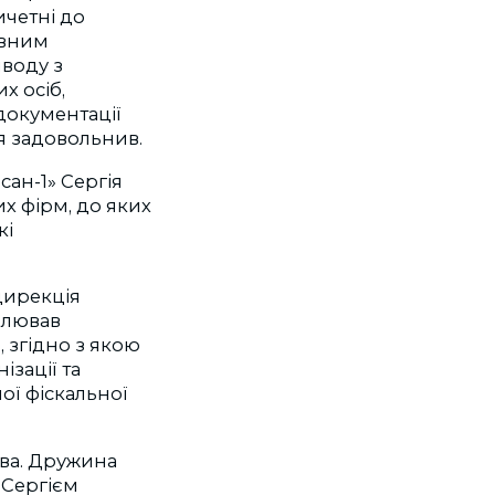
ичетні до
ивним
иводу з
х осіб,
документації
я задовольнив.
ан-1» Сергія
х фірм, до яких
кі
дирекція
олював
ю
, згідно з якою
ізації та
ої фіскальної
ова. Дружина
 Сергієм