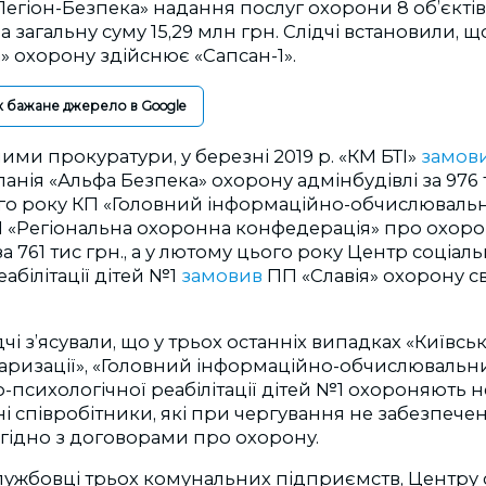
егіон-Безпека» надання послуг охорони 8 об’єкті
 загальну суму 15,29 млн грн. Слідчі встановили, щ
» охорону здійснює «Сапсан-1».
к бажане джерело в Google
ними прокуратури, у березні 2019 р. «КМ БТІ»
замов
нія «Альфа Безпека» охорону адмінбудівлі за 976 ти
го року КП «Головний інформаційно-обчислюваль
 «Регіональна охоронна конфедерація» про охорону
а 761 тис грн., а у лютому цього року Центр соціаль
абілітації дітей №1
замовив
ПП «Славія» охорону сво
ідчі з’ясували, що у трьох останніх випадках «Київс
таризації», «Головний інформаційно-обчислювальн
-психологічної реабілітації дітей №1 охороняють н
 співробітники, які при чергування не забезпече
гідно з договорами про охорону.
лужбовці трьох комунальних підприємств, Центру 