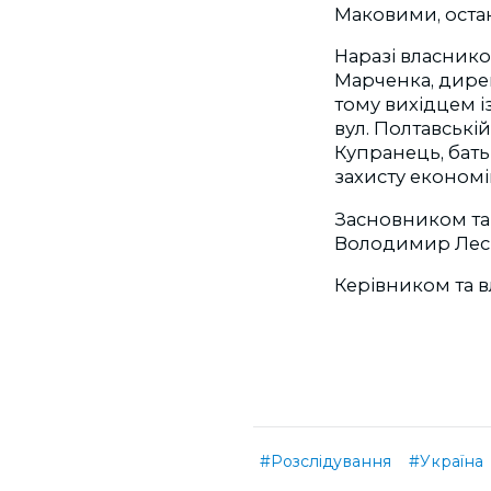
Маковими, остан
Наразі власник
Марченка, дирек
тому вихідцем і
вул. Полтавській
Купранець, бать
захисту економі
Засновником та
Володимир Лес
Керівником та в
#Розслідування
#Україна