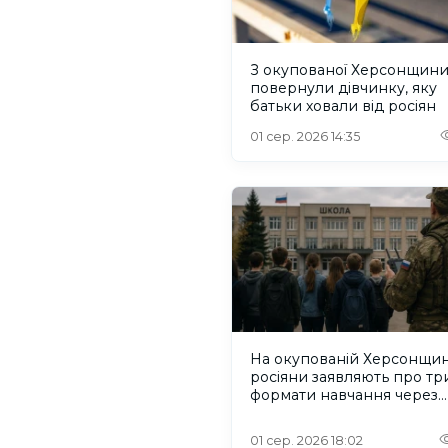
З окупованої Херсонщин
повернули дівчинку, яку
батьки ховали від росіян
01 сер. 2026 14:35
На окупованій Херсонщин
росіяни заявляють про тр
формати навчання через
проблеми зі світлом та
інтернетом
01 сер. 2026 18:02