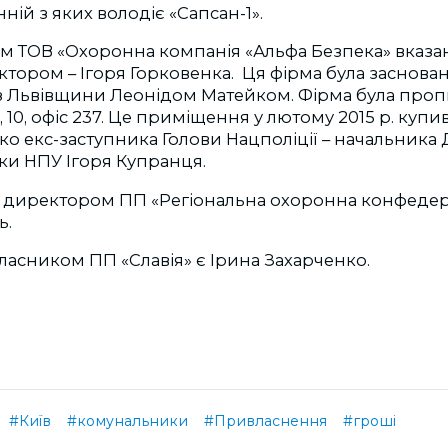
ній з яких володіє «Сапсан-1».
ом ТОВ «Охоронна компанія «Альфа Безпека» вказ
тором – Ігоря Горковенка. Ця фірма була заснова
з Львівщини Леонідом Матейком. Фірма була пропи
, 10, офіс 237. Це приміщення у лютому 2015 р. куп
ко екс-заступника Голови Нацполіції – начальника
ки НПУ Ігоря Купранця.
 директором ПП «Регіональна охоронна конфедер
ь.
ласником ПП «Славія» є Ірина Захарченко.
#Київ
#комунальники
#Привласнення
#гроші