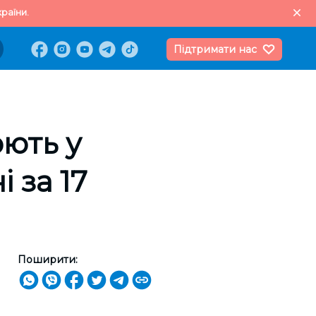
раїни.
Підтримати нас
ють у
 за 17
Поширити: