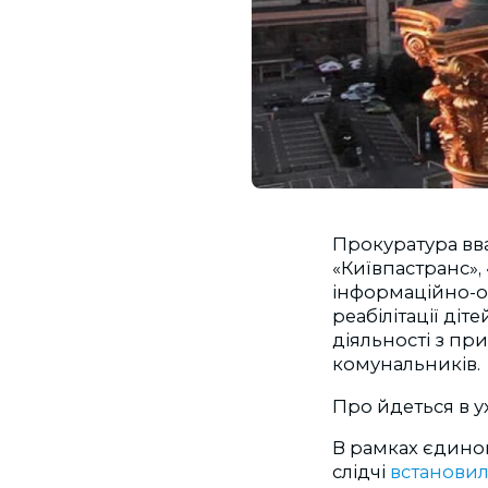
Прокуратура вв
«Київпастранс»,
інформаційно-о
реабілітації діт
діяльності з пр
комунальників.
Про йдеться в у
В рамках єдиног
слідчі
встанови