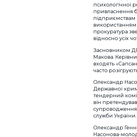
психологічної р
привласнення б
підприємствам д
використанням 
прокуратура зве
відносно усіх ч
Засновником ДП 
Макова. Керівни
входять «Сапсан-
часто розігрую
Олександр Нас
Державної крим
тендерний коміт
він претендував
супроводження з
служби України.
Олександр Генн
Насонова-молодш