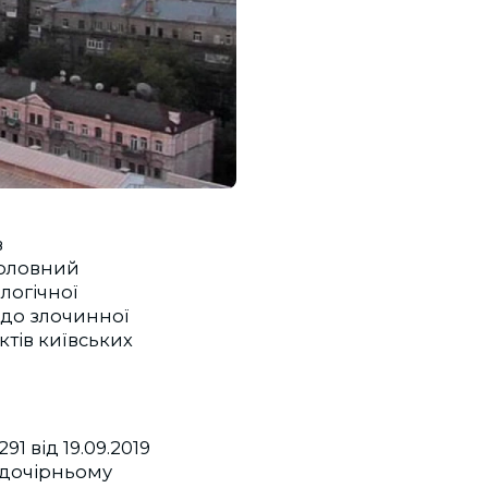
в
«Головний
логічної
і до злочинної
ктів київських
 від 19.09.2019
в дочірньому