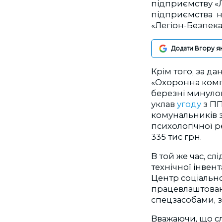
підприємству «Л
підприємства на
«Легіон-Безпека
Додати Вгору я
Крім того, за да
«Охоронна компа
березні минуло
уклав
угоду
з ПП
комунальників з
психологічної ре
335 тис грн.
В той же час, сл
технічної інвен
Центр соціально
працевлаштовані
спецзасобами, з
Вважаючи, що с