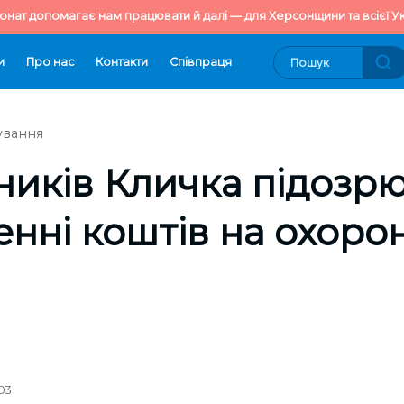
онат допомагає нам працювати й далі — для Херсонщини та всієї Ук
и
Про нас
Контакти
Cпівпраця
ування
иків Кличка підозрю
нні коштів на охороні
003