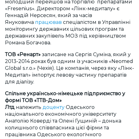
молодший перейшов на торгівлю препаратами
«Fresenius». Директором «Лінк-медиталу» є
Геннадій Нерсесян, який за часів
Януковича
працював
спеціалістом в Управлінні
моніторингу державних цільових програм та
державних закупівель МОЗ під керівництвом
Романа Богачова.
ТОВ «Ренарт»
записане на Сергія Суміна, який у
2013-2014 роках був одним із учасників «Neomed
Global s.r.o.» (Чехія). Це компанія, через яку «Лінк-
Медитал» імпортує левову частину препаратів
для діалізу.
Спільне українсько-німецьке підприємство у
формі ТОВ «ТТВ-Дом»
Лтд
належить
доценту
Одеського
національного економічного університету
Анатолію Коверді та Олені Гущиній – донька
колишнього співвласника цієї фірми та
працівника Одеського екологічного