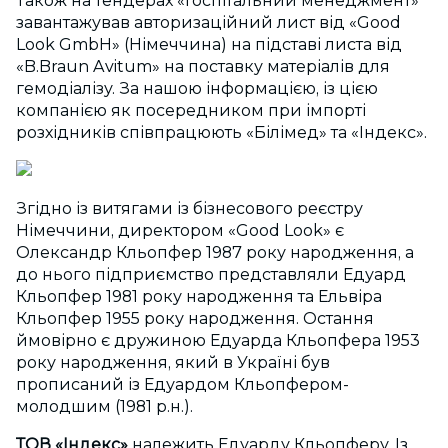
Також на тендерах «Госпітальний менеджмент»
завантажував авторизаційний лист від «Good
Look GmbH» (Німеччина) на підставі листа від
«B.Braun Avitum» на поставку матеріалів для
гемодіалізу. За нашою інформацією, із цією
компанією як посередником при імпорті
розхідників співпрацюють «Білімед» та «Індекс».
Згідно із витягами із бізнесового реєстру
Німеччини, директором «Good Look» є
Олександр Кльопфер 1987 року народження, а
до нього підприємство представляли Едуард
Кльопфер 1981 року народження та Ельвіра
Кльопфер 1955 року народження. Остання
ймовірно є дружиною Едуарда Кльопфера 1953
року народження, який в Україні був
прописаний із Едуардом Кльопфером-
молодшим (1981 р.н.).
ТОВ «Індекс»
належить Едуарду Кльопферу. Із