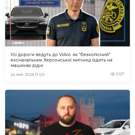
Усі дороги ведуть до Volvo: як “безколісний”
ексначальник Херсонської митниці їздить на
машинах рідні
5,127
24 лип. 2026 17:00