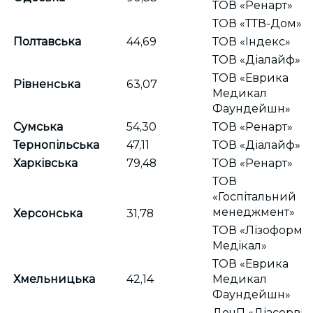
ТОВ «Ренарт»
ТОВ «ТТВ-Дом»
Полтавська
44,69
ТОВ «Індекс»
ТОВ «Діалайф»
ТОВ «Еврика
Рівненська
63,07
Медикал
Фаундейшн»
Сумська
54,30
ТОВ «Ренарт»
Тернопільська
47,11
ТОВ «Діалайф»
Харківська
79,48
ТОВ «Ренарт»
ТОВ
«Госпітальний
менеджмент»
Херсонська
31,78
ТОВ «Лізоформ
Медікал»
ТОВ «Еврика
Хмельницька
42,14
Медикал
Фаундейшн»
ДочП «Діасервіс