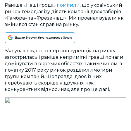
Раніше «Наші гроші»
помітили
, що український
ринок гемодіалізу ділять компанії двох таборів –
«Гамбра» та «Фрезенівці». Ми проаналізували як
змінився стан справ на ринку.
Додати Вгору як бажане джерело в Google
З’ясувалось, що тепер конкуренція на ринку
загострилась і раніше непримітні гравці почали
домінувати в окремих областях. Таким чином, з
початку 2017 року ринок розділили чотири
групи компаній. Щоправда, двоє із них
перебувають скоріше у дружніх, ніж
конкурентних відносинах, але про це далі.