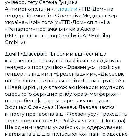
університету Євгена Гущина.
Антимонопольники
ловили
«ТТВ-Дом» на
тендерній змові із «Фрезеніус Медикал Кер
Україна». Крім того, у «ТТВ-Дом» спільні із
«Ренартом» постачальники з Австрії
(«Medprodex Trading Gmbh» і «AP Holdihg
GmbH»).
ДочП «Діасервіс Плюс»
ми віднесли до
«фрезенівців» тому, що ця фірма виходить на
тендери з продукцією «Фрезеніус» і розігрує
тендери з іншими «фрезенівцями». «Діасервіс
плюс» записане на компанію «Палма Груп С.А.»
(Швейцарія), що є також акціонером крупного
одеського фармдистрибутора з«Метфарком-
центр» бенефіціаром через яку виступає
Зюршер Франсуа з Женеви. Левова частка
імпорту препаратів від «Фрезеніусу» проходить
через компанію «ETG Polska» Sp.z o.o. (Польща).
Ще одним частим українським одержувачем
матеріалів від цієї польської компанії є одеське