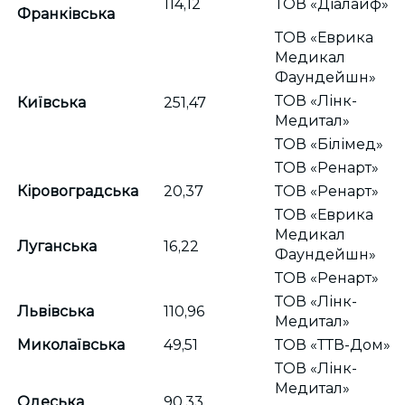
114,12
ТОВ «Діалайф»
Франківська
ТОВ «Еврика
Медикал
Фаундейшн»
ТОВ «Лінк-
Київська
251,47
Медитал»
ТОВ «Білімед»
ТОВ «Ренарт»
Кіровоградська
20,37
ТОВ «Ренарт»
ТОВ «Еврика
Медикал
Луганська
16,22
Фаундейшн»
ТОВ «Ренарт»
ТОВ «Лінк-
Львівська
110,96
Медитал»
Миколаївська
49,51
ТОВ «ТТВ-Дом»
ТОВ «Лінк-
Медитал»
Одеська
90,33