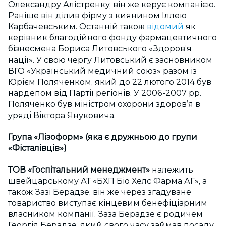
Олександру Алістренку, він же керує компанією.
Раніше він ділив фірму з киянином Іллею
Карбачевським. Останній також
відомий
як
керівник благодійного фонду фармацевтичного
бізнесмена Бориса Литовського «Здоров’я
нації». У свою чергу Литовський є засновником
ВГО «Український медичний союз» разом із
Юрієм Поляченком, який до 22 лютого 2014 був
нардепом від Партії регіонів. У 2006-2007 рр.
Поляченко був міністром охорони здоров’я в
уряді Віктора Януковича.
Група «Лізоформ» (яка є дружньою до групи
«Фісталівців»)
ТОВ «Госпітальний менеджмент»
належить
швейцарському АТ «БХП Біо Хелс Фарма АГ», а
також Зазі Берадзе, він же через згадуване
товариство виступає кінцевим бенефіціарним
власником компанії. Заза Берадзе є родичем
Георгія Берадзе, який свого часу займав посаду