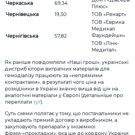
Черкаська
69,34
Плюс»
Чернівецька
19,30
ТОВ «Ренарт»
ТОВ «Еврика
Медикал
Фаундейшн»
Чернігівська
57,82
ТОВ «Лінк-
Медитал»
Як раніше повідомляли «Наші гроші», українські
дистриб’ютори витратних матеріалів для
гемодіалізу працюють за «непрямими
контрактами», в результаті чого ціна на
розхідники в Україні значно вища від цін на
аналогічні матеріали у Європі (детальніше про
переплати
тут
).
Суть схеми полягає у тому, що постачальники не
укладають прямий договір з виробником, а
закуповують препарати у іноземної
фірми-«прокладки», яка ще до кордону України