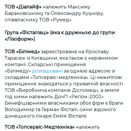
ТОВ «Діалайф»
належить Максиму
Барановському та Олександру Кушніру,
співвласнику ТОВ «Румед».
Група «Фісталівці» (яка є дружньою до групи
«Лізоформ»)
ТОВ «Білімед»
зареєстроване на Ярославу
Тарасюк із Київщини, яка також є керівником
компанії. Складські приміщення
«Білімеду»
розташовані
за однією адресою зі
складами «Топсервіс-медтехніка». Ці нежитлові
приміщення знаходяться у приватній власності
ТОВ «Виробнича компанія Діспомед», а земля
під ними належить ДочП «Регіон-2002».
Бенефіціарними власниками обох фірм є брати
Володимир та Герман Фісталі, сини відомого
донецького лікаря Еміля Фісталя.
ТОВ «Топсервіс-Медтехніка»
належить