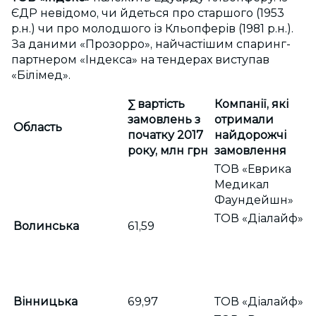
ЄДР невідомо, чи йдеться про старшого (1953
р.н.) чи про молодшого із Кльопферів (1981 р.н.).
За даними «Прозорро», найчастішим спаринг-
партнером «Індекса» на тендерах виступав
«Білімед».
∑ вартість
Компанії, які
замовлень з
отримали
Область
початку 2017
найдорожчі
року, млн грн
замовлення
ТОВ «Еврика
Медикал
Фаундейшн»
ТОВ «Діалайф»
Волинська
61,59
Вінницька
69,97
ТОВ «Діалайф»