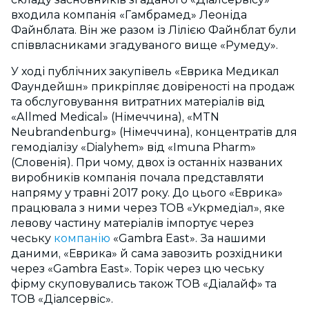
входила компанія «Гамбрамед» Леоніда
Файнблата. Він же разом із Лілією Файнблат були
співвласниками згадуваного вище «Румеду».
У ході публічних закупівель «Еврика Медикал
Фаундейшн» прикріпляє довіреності на продаж
та обслуговування витратних матеріалів від
«Allmed Medical» (Німеччина), «MTN
Neubrandenburg» (Німеччина), концентратів для
гемодіалізу «Dialyhem» від «Imuna Pharm»
(Словенія). При чому, двох із останніх названих
виробників компанія почала представляти
напряму у травні 2017 року. До цього «Еврика»
працювала з ними через ТОВ «Укрмедіал», яке
левову частину матеріалів імпортує через
чеську
компанію
«Gambra East». За нашими
даними, «Еврика» й сама завозить розхідники
через «Gambra East». Торік через цю чеську
фірму скуповувались також ТОВ «Діалайф» та
ТОВ «Діалсервіс».