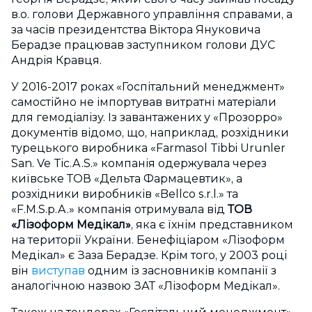
в.о. голови Державного управління справами, а
за часів президентства Віктора Януковича
Берадзе працював заступником голови ДУС
Андрія Кравця.
У 2016-2017 роках «Госпітальний менеджмент»
самостійно не імпортував витратні матеріали
для гемодіалізу. Із завантажених у «Прозорро»
документів відомо, що, наприклад, розхідники
турецького виробника «Farmasol Tibbi Urunler
San. Ve Tic.A.S.» компанія одержувала через
київське ТОВ «Дельта Фармацевтик», а
розхідники виробників «Bellco s.r.l.» та
«F.M.S.p.A.» компанія отримувала від
ТОВ
«Лізоформ Медікал»
, яка є їхнім представником
на території України. Бенефіціаром «Лізоформ
Медікал» є Заза Берадзе. Крім того, у 2003 році
він
виступав
одним із засновників компанії з
аналогічною назвою ЗАТ «Лізоформ Медікал».