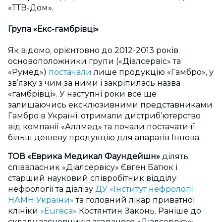
«ТТВ-Дом».
Група «Екс-гамбрівці»
Як відомо, орієнтовно до 2012-2013 років
основоположники групи («Діалсервіс» та
«Румед»)
постачали
лише продукцію «Гамбро», у
зв’язку з чим за ними і закріпилась назва
«гамбрівці». У наступні роки все ще
залишаючись ексклюзивними представниками
Гамбро в Україні, отримали дистриб’ютерство
від компанії «Аллмед» та почали постачати її
більш дешеву продукцію для апаратів Іннова.
ТОВ «Еврика Медикал Фаундейшн»
ділять
співвласник «Діалсервісу» Євген Батюк і
старший науковий співробітник відділу
нефрології та діалізу
ДУ «Інститут нефрології
НАМН України»
та головний лікар приватної
клініки
«Eureca»
Костянтин Законь. Раніше до
складу засновників згаданого «Діалсервісу»