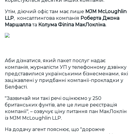
користуються десятки інших компаній.
Утім, діючий офіс там має лише
MJM McLoughlin
LLP
, консалтингова компанія
Роберта Джона
Маршалла
та
Колума Філіпа МакЛокліна.
Аби дізнатися, який пакет послуг надає
компанія, журналісти УП у телефонному дзвінку
представилися українськими бізнесменами, які
зацікавлені у придбанні компанії-прокладки у
Белфасті.
"Зазвичай ми такі речі оцінюємо у 250
британських фунтів, але це лише реєстрація
компанії", – озвучує ціну питання пан МакЛоклін
із MJM McLoughlin LLP.
На додачу агент пояснює, що "дорожче