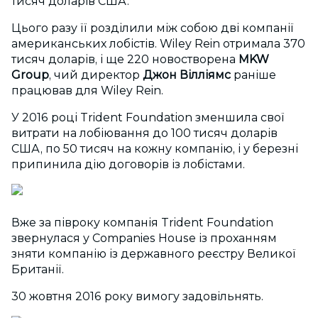
тисяч доларів США.
Цього разу її розділили між собою дві компанії
американських лобістів. Wiley Rein отримала 370
тисяч доларів, і ще 220 новостворена
MKW
Group
, чий директор
Джон Вілліямс
раніше
працював для Wiley Rein.
У 2016 році Trident Foundation зменшила свої
витрати на лобіювання до 100 тисяч доларів
США, по 50 тисяч на кожну компанію, і у березні
припинила дію договорів із лобістами.
Вже за півроку компанія Trident Foundation
звернулася у Companies House із проханням
зняти компанію із державного реєстру Великої
Британії.
30 жовтня 2016 року вимогу задовільнять.