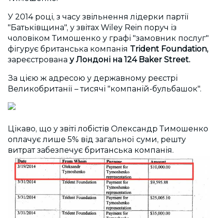
У 2014 році, з часу звільнення лідерки партії
"Батьківщина", у звітах Wiley Rein поруч із
чоловіком Тимошенко у графі "замовник послуг"
фігурує британська компанія
Trident Foundation,
зареєстрована
у Лондоні на 124 Baker Street.
За цією ж адресою у державному реєстрі
Великобританії – тисячі "компаній-бульбашок".
Цікаво, що у звіті лобістів Олександр Тимошенко
оплачує лише 5% від загальної суми, решту
витрат забезпечує британська компанія.