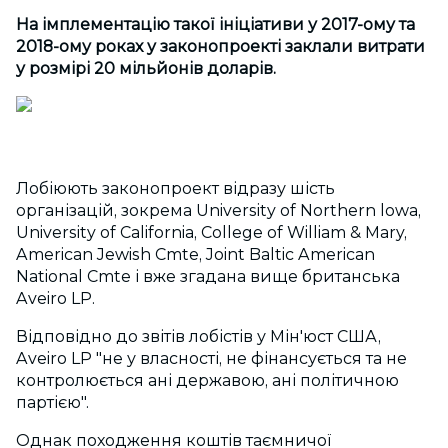
На імплементацію такої ініціативи у 2017-ому та
2018-ому роках у законопроекті заклали витрати
у розмірі 20 мільйонів доларів.
Лобіюють законопроект відразу шість
організацій, зокрема University of Northern lowa,
University of California, College of William & Mary,
American Jewish Cmte, Joint Baltic American
National Cmte і вже згадана вище британська
Aveiro LP.
Відповідно до звітів лобістів у Мін'юст США,
Aveiro LP "не у власності, не фінансується та не
контролюється ані державою, ані політичною
партією".
Однак походження коштів таємничої