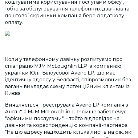
коштуватиме користування послугами офісу",
тобто за обслуговування телефонних дзвінків та
поштової скриньки компанія бере додаткову
оплату.
Коли у телефонному дзвінку розпитуємо про
співпрацю MJM McLoughlin LLP із компанією
українки Юлії Білоусової Aveiro LP, що має
ідентичну адресу у Белфасті, співрозмовник без
вагань викладає схему потенційним клієнтам із
Києва.
Виявляється, "реєструвала Aveiro LP компанія з
Англії", а MJM McLoughlin LLP лише забезпечує
"офісними послугами", – тобто відповідає на
дзвінки та кореспонденцію компанії-партнера:
"На цю адресу надходить кілька листів на рік, які