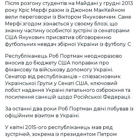
Після розгону студентів на Майдані у грудні 2013
року Кріс Мерфі разом із Джоном МакКейном
вели переговори із Віктором Януковичем. Саме
Мерфі згодом зізнається у своєму блозі, що
значну частину особистої зустрічі із сенаторами
США Янукович присвятив обговоренню
футбольних невдач збірної України із футболу. С
Республіканець Роб Портман неодноразово
вносив до бюджету США поправки про
фінансову та військову допомогу Україні.
Сенатор від республіканців – співзасновник
Української Групи у Сенаті США, ключовий
лобіст надання Україні летального озброєння та
посилення санкцій щодо Російської Федерації.
За останні два роки Роб Портман двічі побував із
офіційним візитом в Україні.
У квітні 2015-ого республіканець мав ряд
зустрічей, зокрема із президентом Петром