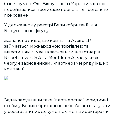
бізнесвумен Юлії Білоусової із України, яка так
переймається протидією пропаганді, ретельно
приховане.
У державному реєстрі Великобританії ім'я
Білоусової не фігурує.
Зазначено лише, що компанія Aveiro LP
займається міжнародною торгівлею та
інвестиціями, має за засновників-партнерів
Nisbett Invest S.A. та Montfler S.A., які, у свою
чергу, є засновниками-партнерами ряду інших
компаній.
Задекларувавши таке "партнерство", юридичні
особи у Великобританії не зобов'язані вказувати
у реєстраційних документах імен директора чи