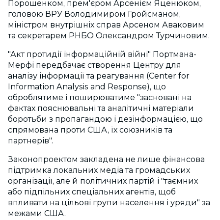
Порошенком, прем'єром Арсенієм Яценюком,
головою ВРУ Володимиром Гройсманом,
міністром внутрішніх справ Арсеном Аваковим
та секретарем РНБО Олександром Турчиновим.
"Акт протидії інформаційній війні" Портмана-
Мерфі передбачає створення Центру для
аналізу інформації та реагування (Center for
Information Analysis and Response), що
оброблятиме і поширюватиме "засновані на
фактах пояснювальні та аналітичні матеріали
боротьби з пропагандою і дезінформацією, що
спрямована проти США, їх союзників та
партнерів".
Законопроектом закладена не лише фінансова
підтримка локальних медіа та громадських
організації, але й політичних партій і "таємних
або підпільних спеціальних агентів, щоб
впливати на цільові групи населення і уряди" за
межами США.