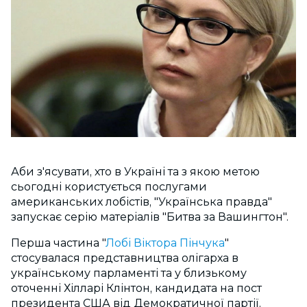
Аби з'ясувати, хто в Україні та з якою метою
сьогодні користується послугами
американських лобістів, "Українська правда"
запускає серію матеріалів "Битва за Вашингтон".
Перша частина "
Лобі Віктора Пінчука
"
стосувалася представництва олігарха в
українському парламенті та у близькому
оточенні Хілларі Клінтон, кандидата на пост
президента США від Демократичної партії.