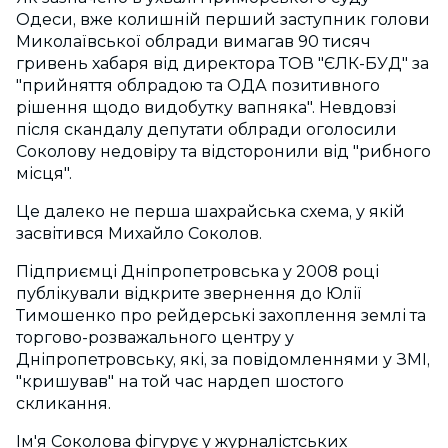
Одеси, вже колишній перший заступник голови
Миколаївської облради вимагав 90 тисяч
гривень хабаря від директора ТОВ "ЄЛК-БУД" за
"прийняття облрадою та ОДА позитивного
рішення щодо видобутку вапняка". Невдовзі
після скандалу депутати облради оголосили
Соколову недовіру та відсторонили від "рибного
місця".
Це далеко не перша шахрайська схема, у якій
засвітився Михайло Соколов.
Підприємці Дніпропетровська у 2008 році
публікували відкрите звернення до Юлії
Тимошенко про рейдерські захоплення землі та
торгово-розважального центру у
Дніпропетровську, які, за повідомленнями у ЗМІ,
"кришував" на той час нардеп шостого
скликання.
Ім'я Соколова фігурує у журналістських