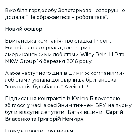
Вже біля гардеробу Золотарьова незворушно
додала: "Не ображайтеся – робота така".
Новий офшор
Британська компанія-прокладка Trident
Foundation розірвала договори із
американськими лобістами Wiley Rein, LLP та
MKW Group 14 березня 2016 року.
А вже наступного дня із цими ж компаніями-
лобістами уклала договір інша британська
"компанія-бульбашка" Aveiro LP.
Підписання контрактів із Юлією Білоусовою
збіглося у часі із сесійним тижнем ВРУ, на якому
були відсутні депутати "Батьківщини"
Сергій
Власенко
та
Григорій Немиря.
І тому є просте пояснення.