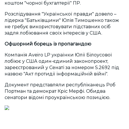
коштом "чорної бухгалтерії" ПР.
Розслідування "Української правди" довело –
лідерка "Батьківщини" Юлія Тимошенко також
не гребує використовувати підставних осіб
задля лобіювання своїх інтересів у США.
Офшорний борець із пропагандою
Компанія Aveiro LP українки Юлії Білоусової
лобіює у США один-єдиний законопроект,
зареєстрований у Сенаті за номером S.2692 під
назвою "Акт протидії інформаційній війні".
Документ представляли республіканець Роб
Портман та демократ Кріс Мерфі. Обидва
сенатори відомі проукраїнською позицією.