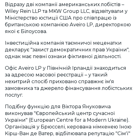
Відразу дві компанії американських лобістів –
Wiley Rein LLP та MKW Group LLC, відзвітували у
Міністерство юстиції США про співпрацю із
британською компанією Aveiro LP, директоркою
якої є Білоусова.
Інвестиційна компанія таємничої меценатки
декларує "захист демократичних прав України",
однак має певні ознаки фіктивної діяльності.
Офіс Aveiro LP у Північній Ірландії знаходиться
за адресою масової реєстрації – у такий
нехитрий спосіб приховано справжнє ім'я
замовника та джерело фінансування лобістських
послуг.
Подібну функцію для Віктора Януковича
виконував "Європейський центр сучасної
України" (European Centre for a Modern Ukraine).
Організація у Брюсселі, керована німкенею Іною
Кірш-Ван де Ватер, відбілювала репутацію "Сім'ї"