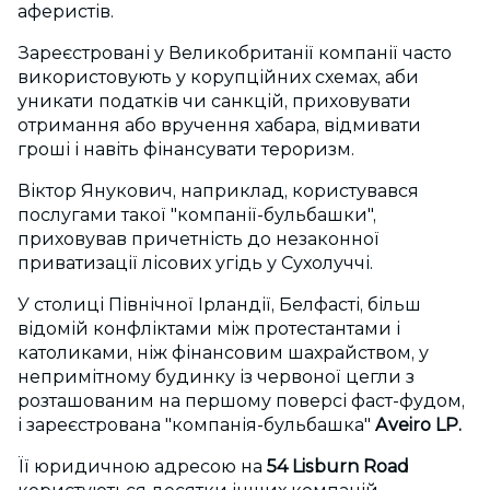
аферистів.
Зареєстровані у Великобританії компанії часто
використовують у корупційних схемах, аби
уникати податків чи санкцій, приховувати
отримання або вручення хабара, відмивати
гроші і навіть фінансувати тероризм.
Віктор Янукович, наприклад, користувався
послугами такої "компанії-бульбашки",
приховував причетність до незаконної
приватизації лісових угідь у Сухолуччі.
У столиці Північної Ірландії, Белфасті, більш
відомій конфліктами між протестантами і
католиками, ніж фінансовим шахрайством, у
непримітному будинку із червоної цегли з
розташованим на першому поверсі фаст-фудом,
і зареєстрована "компанія-бульбашка"
Aveiro LP.
Її юридичною адресою на
54 Lisburn Road