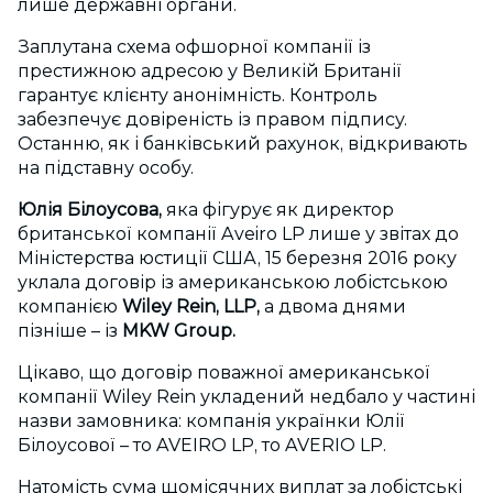
лише державні органи.
Заплутана схема офшорної компанії із
престижною адресою у Великій Британії
гарантує клієнту анонімність. Контроль
забезпечує довіреність із правом підпису.
Останню, як і банківський рахунок, відкривають
на підставну особу.
Юлія Білоусова,
яка фігурує як директор
британської компанії Aveiro LP лише у звітах до
Міністерства юстиції США, 15 березня 2016 року
уклала договір із американською лобістською
компанією
Wiley Rein, LLP,
а двома днями
пізніше – із
MKW Group.
Цікаво, що договір поважної американської
компанії Wiley Rein укладений недбало у частині
назви замовника: компанія українки Юлії
Білоусової – то AVEIRO LP, то AVERIO LP.
Натомість сума щомісячних виплат за лобістські