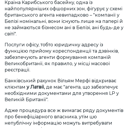
Країна Карибського басейну, одна із
найпопулярніших офшорних зон, фігурує у схемі
британського агента невипадково – "компанії у
Белізі номінальні, вони існують лише на папері й
не займаються бізнесом ані в Белізі, ані будь-де у
світі".
Послуги офісу, тобто юридичну адресу із
функцією прийому кореспонденції та дзвінків,
забезпечують агенти формування компаній
Великобританії, як правило, у місці масової
реєстрації.
Банківський рахунок Вільям Мерфі відкриває
клієнтам
у Латвії,
де має "агента, що забезпечує
необхідними документами для утворення LP у
Великій Британії".
Адже процедура все ж вимагає ряду документів
про бенефіціарного власника, утім цю
непублічну інформацію можуть витребувати