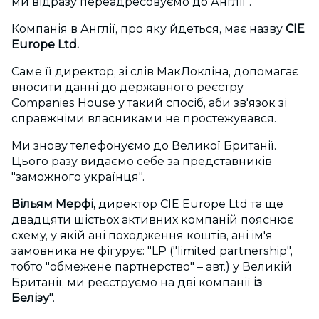
ми відразу переадресовуємо до Англії".
Компанія в Англії, про яку йдеться, має назву
CIE
Europe Ltd.
Саме її директор, зі слів МакЛокліна, допомагає
вносити данні до державного реєстру
Companies House у такий спосіб, аби зв'язок зі
справжніми власниками не простежувався.
Ми знову телефонуємо до Великої Британії.
Цього разу видаємо себе за представників
"заможного українця".
Вільям Мерфі,
директор CIE Europe Ltd та ще
двадцяти шістьох активних компаній пояснює
схему, у якій ані походження коштів, ані ім'я
замовника не фігурує: "LP ("limited partnership",
тобто "обмежене партнерство" – авт.) у Великій
Британії, ми реєструємо на дві компанії
із
Белізу
".