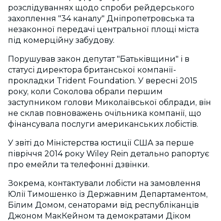
розслідуваннях щодо спроби рейдерського
захоплення "34 каналу" Дніпропетровська та
незаконної передачі центральної площі міста
під комерційну забудову.
Порушував закон депутат "Батьківщини" і в
статусі директора британської компанії-
прокладки Trident Foundation. У вересні 2015
року, коли Соколова обрали першим
заступником голови Миколаївської облради, він
не склав повноважень очільника компанії, що
фінансувала послуги американських лобістів.
У звіті до Міністерства юстиції США за перше
півріччя 2014 року Wiley Rein детально рапортує
про емейли та телефонні дзвінки.
Зокрема, контактували лобісти на замовлення
Юлії Тимошенко із Державним Департаментом,
Білим Домом, сенаторами від республіканців
Джоном МакКейном та демократами Діком