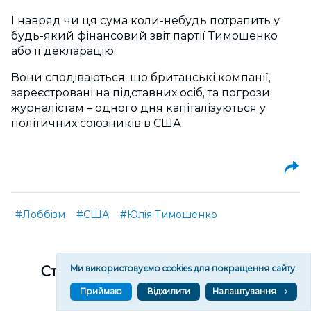
І навряд чи ця сума коли-небудь потрапить у
будь-який фінансовий звіт партії Тимошенко
або її декларацію.
Вони сподіваються, що британські компанії,
зареєстровані на підставних осіб, та погрози
журналістам – одного дня капіталізуються у
політичних союзників в США.
#Лоббізм
#США
#Юлія Тимошенко
Cтаньте частиною спільноти, яка
Ми використовуємо cookies для покращення сайту.
зберігає правду про Херсон
Приймаю
Відхилити
Налаштування