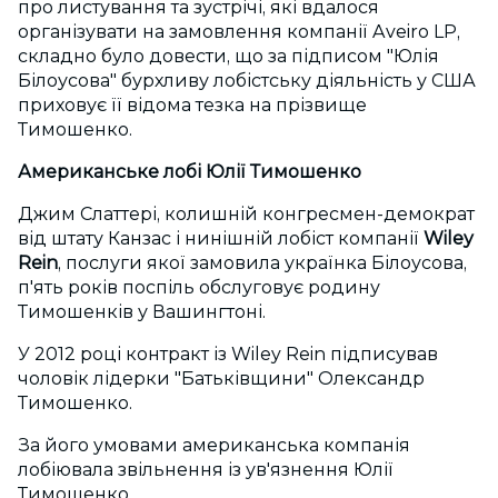
про листування та зустрічі, які вдалося
організувати на замовлення компанії Aveiro LP,
складно було довести, що за підписом "Юлія
Білоусова" бурхливу лобістську діяльність у США
приховує її відома тезка на прізвище
Тимошенко.
Американське лобі Юлії Тимошенко
Джим Слаттері, колишній конгресмен-демократ
від штату Канзас і нинішній лобіст компанії
Wiley
Rein
, послуги якої замовила українка Білоусова,
п'ять років поспіль обслуговує родину
Тимошенків у Вашингтоні.
У 2012 році контракт із Wiley Rein підписував
чоловік лідерки "Батьківщини" Олександр
Тимошенко.
За його умовами американська компанія
лобіювала звільнення із ув'язнення Юлії
Тимошенко.