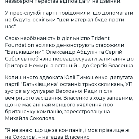
незабаром перестав відповідати на дзвінки.
У прес-службі партії повідомили, що допомагати
не будуть, оскільки "цей матеріал буде проти
нас".
Свою необізнаність із діяльністю Trident
Foundation всіляко демонструють старожили
"Батьківщини". Олександр Абдулін та Сергій
Соболєв люб'язно переадресували запитання до
Григорія Немирі, а останній – до Сергія Власенка.
Колишнього адвоката Юлії Тимошенко, депутата
партії "Батьківщина" останніх трьох скликань, УП
зустріла у кулуарах Верховної Ради після
вечірнього засідання. Власенко з ходу запевнив,
що не має ані найменшого уявлення про
британську компанію, зареєстровану на
Михайла Соколова.
"Я не знаю, що це за компанія, і моє прізвище ж
не Соколов", – нагадав Власенко.