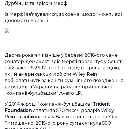
Дурбіним та Крісом Мерфі.
Із Мерфі зв'язувалися, зокрема, щодо "можливої
допомоги Україні".
Двома роками пізніше у березні 2016-ого саме
сенатор-демократ Кріс Мерфі презентує у Сенаті
свій закон S.2692 про боротьбу із пропагандою,
який американські лобісти Wiley Rein
лобіюватимуть за кошти сумнівного походження,
виведені із України на рахунки британської
"компанії-бульбашки" Aveiro LP.
У 2014 ж році "компанія-бульбашка"
Trident
Foundation
сплатила 570 тисяч доларів Wiley
Rein за лобіювання у Вашингтоні інтересів Юлії
Тимошенко. 2015-ого року сума сягнула 590