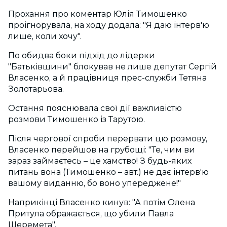
Прохання про коментар Юлія Тимошенко
проігнорувала, на ходу додала: "Я даю інтерв'ю
лише, коли хочу".
По обидва боки підхід до лідерки
"Батьківщини" блокував не лише депутат Сергій
Власенко, а й працівниця прес-служби Тетяна
Золотарьова.
Остання пояснювала свої дії важливістю
розмови Тимошенко із Тарутою.
Після чергової спроби перервати цю розмову,
Власенко перейшов на грубощі: "Те, чим ви
зараз займаєтесь – це хамство! З будь-яких
питань вона (Тимошенко – авт.) не дає інтерв'ю
вашому виданню, бо воно упереджене!"
Наприкінці Власенко кинув: "А потім Олена
Притула ображається, що убили Павла
Шеремета".