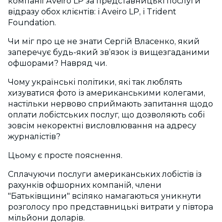
компанії Aveiro LP за представницькі послуги
відразу обох клієнтів: і Aveiro LP, і Trident
Foundation.
Чи міг про це не знати Сергій Власенко, який
заперечує будь-який зв’язок із вищезгаданими
офшорами? Навряд чи.
Чому українські політики, які так люблять
хизуватися фото із американськими колегами,
настільки нервово сприймають запитання щодо
оплати лобістських послуг, що дозволяють собі
зовсім некоректні висловлювання на адресу
журналістів?
Цьому є просте пояснення.
Сплачуючи послуги американських лобістів із
рахунків офшорних компаній, члени
"Батьківщини" всіляко намагаються уникнути
розголосу про представницькі витрати у півтора
мільйони доларів.