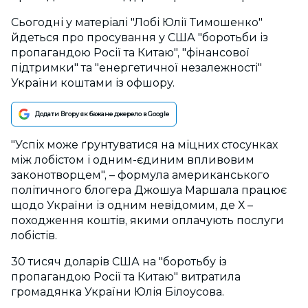
Сьогодні у матеріалі "Лобі Юлії Тимошенко"
йдеться про просування у США "боротьби із
пропагандою Росії та Китаю", "фінансової
підтримки" та "енергетичної незалежності"
України коштами із офшору.
Додати Вгору як бажане джерело в Google
"Успіх може ґрунтуватися на міцних стосунках
між лобістом і одним-єдиним впливовим
законотворцем", – формула американського
політичного блогера Джошуа Маршала працює
щодо України із одним невідомим, де Х –
походження коштів, якими оплачують послуги
лобістів.
30 тисяч доларів США на "боротьбу із
пропагандою Росії та Китаю" витратила
громадянка України Юлія Білоусова.