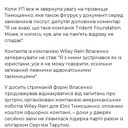
Коли УП все ж звернула увагу на прізвище
Тимошенко, яке також фігурує у документі серед
замовників послуг, депутат доповнив коментар:
"Я не знаю, що таке компанія Trident Foundation.
Може, я колись чув, але на пам'ять відразу не
спадає".
Контактів із компанією Wiley Rein Власенко
заперечувати не став: "Я з ними зустрічався як із
юристами, усе я не можу говорити, оскільки
зв'язаний певними адвокатськими
таємницями".
У досить стриманій формі Власенко
продовжував відмахуватися від запитань про
зустрічі, організовані компанією американських
лобістів Wiley Rein для Юлії Тимошенко, оплачені
коштом офшорної компанії, – доки у дверях
сесійної зали не з'явилася лідерка партії разом із
олігархом Сергієм Тарутою.