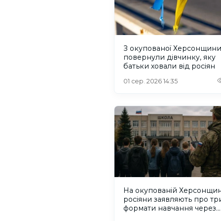
З окупованої Херсонщин
повернули дівчинку, яку
батьки ховали від росіян
01 сер. 2026 14:35
На окупованій Херсонщин
росіяни заявляють про тр
формати навчання через
проблеми зі світлом та