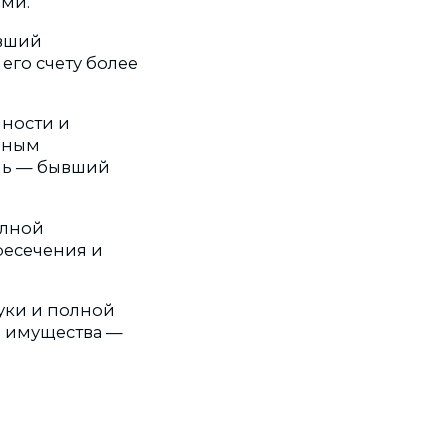
ми.
ывший
его счету более
ности и
ьным
ель — бывший
олной
ресечения и
руки и полной
о имущества —