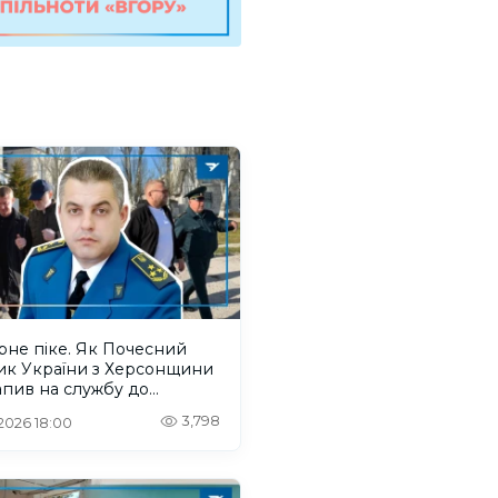
рне піке. Як Почесний
ик України з Херсонщини
пив на службу до
нтів
3,798
 2026 18:00