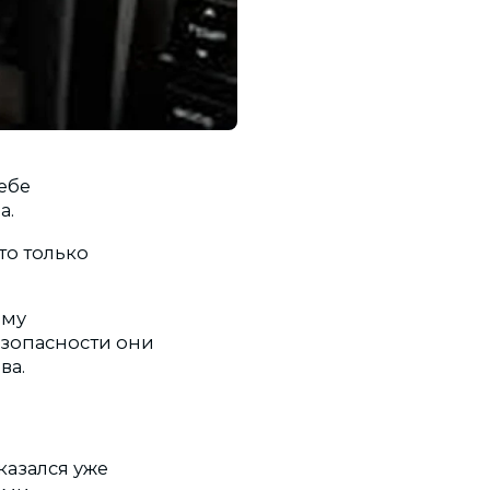
ебе
а.
то только
ему
езопасности они
ва.
казался уже