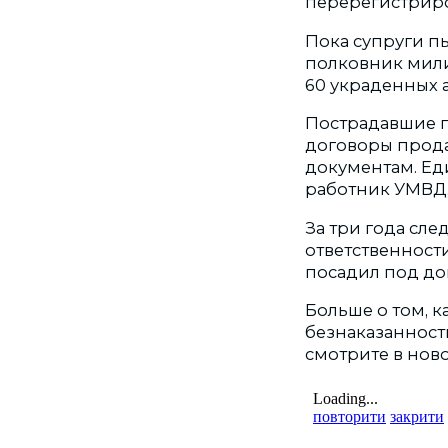
перерегистриро
Пока супруги п
полковник милиц
60 украденных а
Пострадавшие п
договоры прод
документам. Ед
работник УМВД,
За три года сл
ответственности
посадил под до
Больше о том, 
безнаказанност
смотрите в ново