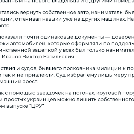
ванным на нового владельца и с другими номера
ытались вернуть собственное авто, наниматель, б
ии, оттачивал навыки уже на других машинах. На 
вто.
оказали почти одинаковые документы — доверен
ажи автомобилей, которые оформляли по поддел
инственной зацепкой у всех был только нанимат
 Иванов Виктор Васильевич.
едствия и судов, бывшего полковника милиции к п
 так и не привлекли. Суд избрал ему лишь меру п
машний арест.
как с помощью звездочек на погонах, круговой по
и простых украинцев можно лишить собственног
м выпуске "ЦРУ".