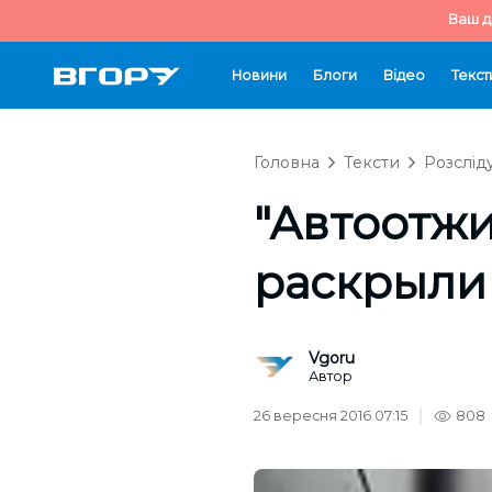
Ваш д
Новини
Блоги
Відео
Текст
Головна
Тексти
Розслід
"Автоотжи
раскрыли
Vgoru
Автор
26 вересня 2016 07:15
808