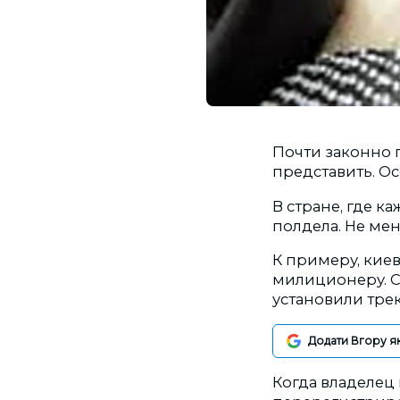
Почти законно 
представить. Ос
В стране, где к
полдела. Не мен
К примеру, кие
милиционеру. С
установили трек
Додати Вгору я
Когда владелец 