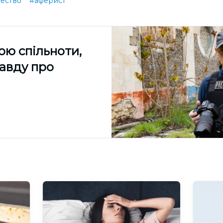
ество
#аферист
ою спільноти,
равду про