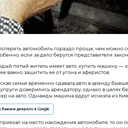
потерять автомобиль гораздо проще, чем можно с
обенно, если за дело берутся представители закон
аждый пятый житель имеет авто, купить машину — э
ее важно защитить ее от угона и аферистов.
вская семья временно сдавала авто в аренду бывш
упруги доверились арендатору, однако в целях б
ер на авто. Однажды машина вдруг исчезла из Кие
к бажане джерело в Google
приехал на место нахождения автомобиля, то он о