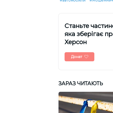
#автомобили
#Мошеннич
Cтаньте частин
яка зберігає п
Херсон
Донат
ЗАРАЗ ЧИТАЮТЬ