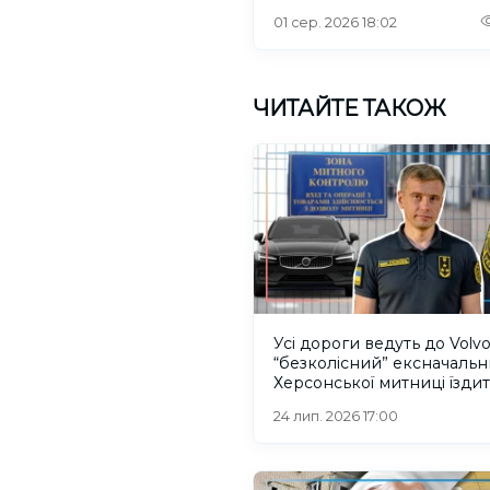
інтернетом
01 сер. 2026 18:02
ЧИТАЙТЕ ТАКОЖ
Усі дороги ведуть до Volvo
“безколісний” ексначаль
Херсонської митниці їздит
машинах рідні
24 лип. 2026 17:00