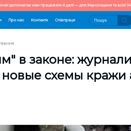
онат допомагає нам працювати й далі — для Херсонщини та всієї Ук
и
Про нас
Контакти
Cпівпраця
ування
м" в законе: журнал
 новые схемы кражи 