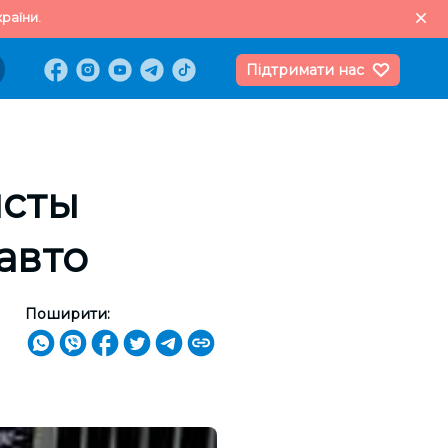
раїни.
Підтримати нас
исты
авто
Поширити: