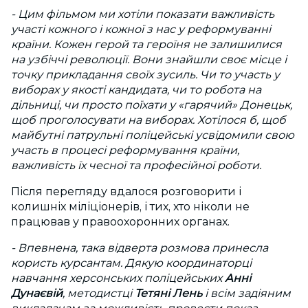
- Цим фільмом ми хотіли показати важливість
участі кожного і кожної з нас у реформуванні
країни. Кожен герой та героїня не залишилися
на узбіччі революції. Вони знайшли своє місце і
точку прикладання своїх зусиль. Чи то участь у
виборах у якості кандидата, чи то робота на
дільниці, чи просто поїхати у «гарячий» Донецьк,
щоб проголосувати на виборах. Хотілося б, щоб
майбутні патрульні поліцейські усвідомили свою
участь в процесі реформування країни,
важливість їх чесної та професійної роботи.
Після перегляду вдалося розговорити і
колишніх міліціонерів, і тих, хто ніколи не
працював у правоохоронних органах.
- Впевнена, така відверта розмова принесла
користь курсантам. Дякую координаторці
навчання херсонських поліцейських
Анні
Дунаєвій
, методистці
Тетяні Лень
і всім задіяним