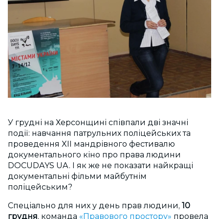
У грудні на Херсонщині співпали дві значні
події: навчання патрульних поліцейських та
проведення XII мандрівного фестивалю
документального кіно про права людини
DOCUDAYS UA. І як же не показати найкращі
документальні фільми майбутнім
поліцейським?
Спеціально для них у день прав людини,
10
грудня
, команда
«Правового простору»
провела