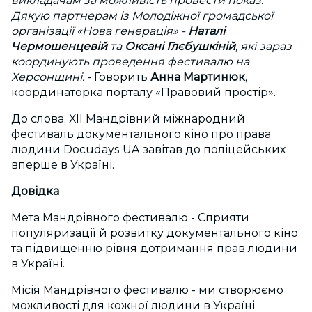
викладачам за можливість провести показ.
Дякую партнерам із Молодіжної громадської
організації «Нова генерація» -
Наталі
Чермошенцевій
та
Оксані Глєбушкіній
, які зараз
координують проведення фестивалю на
Херсонщині.
- Говорить
Анна Мартинюк
,
координаторка порталу «Правовий простір».
До слова, ХІІ Мандрівний міжнародний
фестиваль документального кіно про права
людини Docudays UA завітав до поліцейських
вперше в Україні.
Довідка
Мета Мандрівного фестивалю - Сприяти
популяризації й розвитку документального кіно
та підвищенню рівня дотримання прав людини
в Україні.
Місія Мандрівного фестивалю - ми створюємо
можливості для кожної людини в Україні