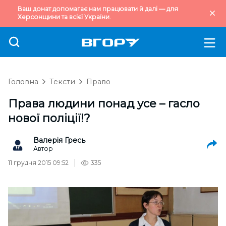
Ваш донат допомагає нам працювати й далі — для
Херсонщини та всієї України.
Головна
Тексти
Право
Права людини понад усе – гасло
нової поліції!?
Валерія Гресь
Автор
11 грудня 2015 09:52
335