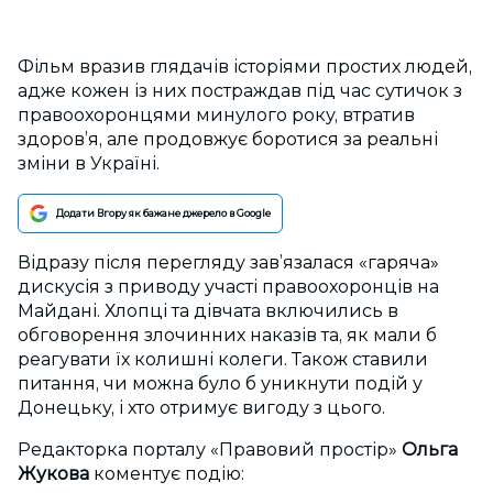
Фільм вразив глядачів історіями простих людей,
адже кожен із них постраждав під час сутичок з
правоохоронцями минулого року, втратив
здоров’я, але продовжує боротися за реальні
зміни в Україні.
Додати Вгору як бажане джерело в Google
Відразу після перегляду зав’язалася «гаряча»
дискусія з приводу участі правоохоронців на
Майдані. Хлопці та дівчата включились в
обговорення злочинних наказів та, як мали б
реагувати їх колишні колеги. Також ставили
питання, чи можна було б уникнути подій у
Донецьку, і хто отримує вигоду з цього.
Редакторка порталу «Правовий простір»
Ольга
Жукова
коментує подію: