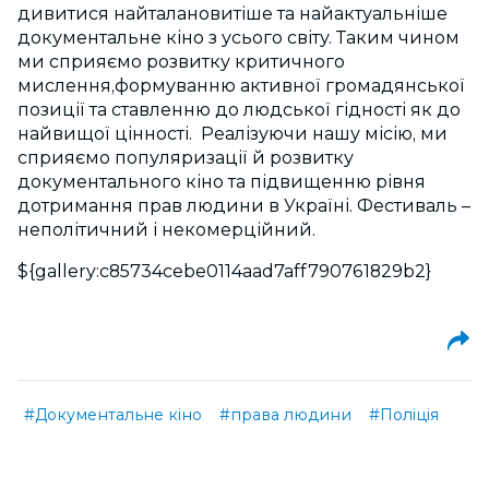
дивитися найталановитіше та найактуальніше
документальне кіно з усього світу. Таким чином
ми сприяємо розвитку критичного
мислення,формуванню активної громадянської
позиції та ставленню до людської гідності як до
найвищої цінності. Реалізуючи нашу місію, ми
сприяємо популяризації й розвитку
документального кіно та підвищенню рівня
дотримання прав людини в Україні. Фестиваль –
неполітичний і некомерційний.
${gallery:c85734cebe0114aad7aff790761829b2}
#Документальне кіно
#права людини
#Поліція