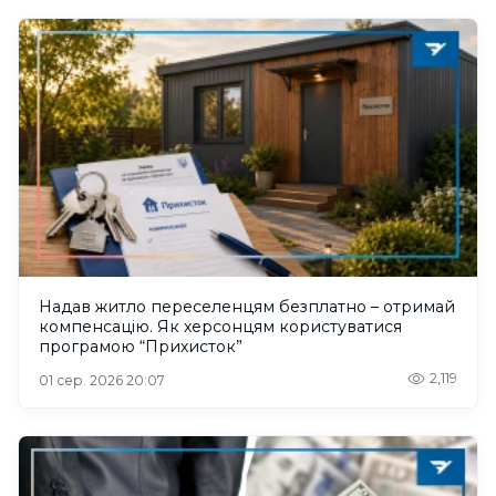
Надав житло переселенцям безплатно – отримай
компенсацію. Як херсонцям користуватися
програмою “Прихисток”
2,119
01 сер. 2026 20:07