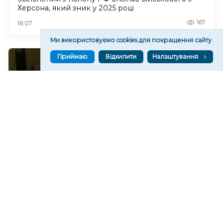
Херсона, який зник у 2025 році
167
16:07
Ми використовуємо cookies для покращення сайту.
Приймаю
Відхилити
Налаштування
Тижні без світла: жителі кількох кварталів Херсона
чекають на відновлення електрики
117
16:04