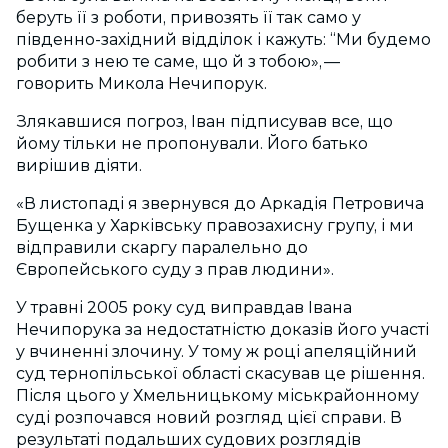
беруть її з роботи, привозять її так само у
південно-західний відділок і кажуть: “Ми будемо
робити з нею те саме, що й з тобою», —
говорить Микола Нечипорук.
Злякавшися погроз, Іван підписував все, що
йому тільки не пропонували. Його батько
вирішив діяти.
«В листопаді я звернувся до Аркадія Петровича
Бущенка у Харківську правозахисну групу, і ми
відправили скаргу паралельно до
Європейського суду з прав людини».
У травні
2005
року суд виправдав Івана
Нечипорука за недостатністю доказів його участі
у вчиненні злочину. У тому ж році апеляційний
суд тернопільської області скасував це рішення.
Після цього у Хмельницькому міськрайонному
суді розпочався новий розгляд цієї справи. В
результаті подальших судових розглядів