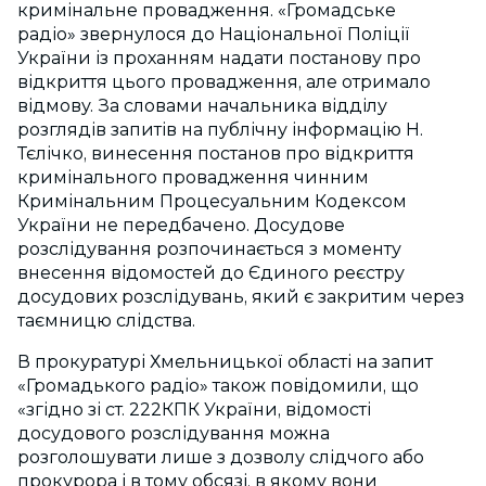
кримінальне провадження. «Громадське
радіо» звернулося до Національної Поліції
України із проханням надати постанову про
відкриття цього провадження, але отримало
відмову. За словами начальника відділу
розглядів запитів на публічну інформацію Н.
Тєлічко, винесення постанов про відкриття
кримінального провадження чинним
Кримінальним Процесуальним Кодексом
України не передбачено. Досудове
розслідування розпочинається з моменту
внесення відомостей до Єдиного реєстру
досудових розслідувань, який є закритим через
таємницю слідства.
В прокуратурі Хмельницької області на запит
«Громадького радіо» також повідомили, що
«згідно зі ст.
222
КПК України, відомості
досудового розслідування можна
розголошувати лише з дозволу слідчого або
прокурора і в тому обсязі, в якому вони