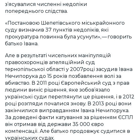
з’ясувалися численні недоліки
попереднього слідства.
«Постановою Шепетівського міськрайонного
суду визначив
37
пунктів недоліків, які
прокуратура повинна була усунути», — говорить
батько Івана.
Але в результаті чисельних маніпуляцій
правоохоронців апеляційний суд
тернопільської області у
2007
році засудив Івана
Нечипорука до
15
років позбавлення волі за
вбивство. В
2011
році Європейський суд з прав
людини виніс рішення, яке зобов’язало
українські суди переглянути це рішення, і в
2012
році розгляди почалися знову. В
2013
році вони
закінчилися виправданням Івана Нечипорука.
За доведені факти катування за рішенням ЄСПЛ
він отримав від держави
35
000 євро
компенсації. Але батько продовжує судитися в
українських судах.