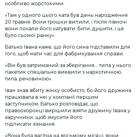
особливо жорстокими.
«Там у одного цього ката був день народження
20
травня. Вони трошки випили, і після півночі
вони почали його катувати, бити, душити, і це
було сьомої ранку».
Батько Івана каже, що його сина підставили для
того, щоб мати час для фабрикування справи.
«Він був затриманий за зберігання… типа у нього
пакетик спеціально виявили з наркотичною,
типа, речовиною».
Іван знав вбиту жінку особисто, бо його дружина
працювала в неї у компанії першим
заступником. Батько розповідає, що
правоохоронці вирішили взяти дружину Івана у
заручники, щоб змусити його
підписати зізнання.
«Вона була вагітна на восьмому місяці, вони