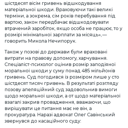
шістдесят вісім гривень відшкодування
матеріальної шкоди. Враховуючи такі великі
терміни, а зокрема, сім років перебування під
вартою, закон передбачає відшкодовувати
втрачений заробіток, якщо особа не працює, то у
розмірі мінімальної зарплати за місяць», —
говорить Микола Нечипорук.
Також у позові до держави були враховані
витрати на правову допомогу, харчування.
Спеціаліст-психолог оцінив розмір заподіяної
моральної шкоди у суму понад
485
мільйонів
гривень. Суд погодився із розміром лише у сто
шістдесят тисяч гривень. В результаті розгляду
позову апеляційний суд задовольнив вимоги
щодо моральної шкоди, а от щодо матеріальної
взагалі закрив провадження, вважаючи, що
вирішувати це питання має не він, а
прокуратура. Наразі адвокат Олег Савінський
звернувся до касаційного суду: