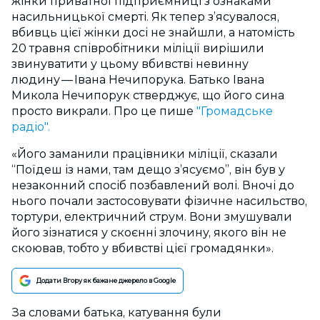
жінки приватної підприємниці з ознаками
насильницької смерті. Як тепер з’ясувалося,
вбивць цієї жінки досі не знайшли, а натомість
20
травня співробітники міліції вирішили
звинуватити у цьому вбивстві невинну
людину — Івана Нечипорука. Батько Івана
Микола Нечипорук стверджує, що його сина
просто викрали. Про це пише
"Громадське
радіо".
«Його заманили працівники міліції, сказали
“Поїдеш із нами, там дещо з’ясуємо”, він був у
незаконний спосіб позбавлений волі. Вночі до
нього почали застосовувати фізичне насильство,
тортури, електричний струм. Вони змушували
його зізнатися у скоєнні злочину, якого він не
скоював, тобто у вбивстві цієї громадянки».
Додати Вгору як бажане джерело в Google
За словами батька, катування були