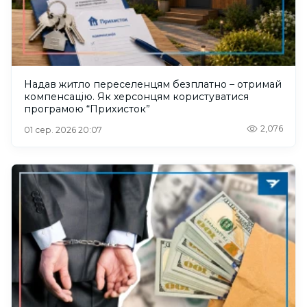
Надав житло переселенцям безплатно – отримай
компенсацію. Як херсонцям користуватися
програмою “Прихисток”
2,076
01 сер. 2026 20:07