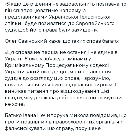
«Якщо це рішення не задовольнить позивача, то
він співпрацюватиме напряму із
представниками Української Гельсінської
спілки і буде позиватися до Європейського
суду, щоб його права були захищені».
Олег Савінський каже, що таких справ багато:
«Ця справа не перша, не остання і не єдина в
Україні. Є вже у зв’язку зі змінами у
Кримінальному Процесуальному кодексі
України, який вже дещо змінив ставлення
суддів до розгляду цих справ, і, зрозуміло,
почали з’являтися виправдувальні вироки. І
виникає питання про відшкодування цієї
шкоди, яку держава добровільно виплачувати
не хоче».
Батько Івана Нечипорука Микола повідомив, що
проти працівників правоохоронних органів, які
фальсифікували цю справу, порушене