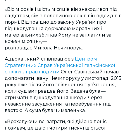
«Вісім років і шість місяців він знаходився під
слідством, сім з половиною років він відсидів в
тюрмі. Відповідно до закону України про
відшкодування державою моральних і
матеріальних збитків йому не заплатили за
кожен місяць», —
розповідає Микола Нечипорук.
Адвокат, який співпрацює з
Центром
Стратегічних Справ Української гельсінської
спілки з прав людини
Олег Савінський почав
допомагати Івану Нечипоруку у листопаді
2015
року вже після його звільнення з ув’язнення,
коли суд виправдав його. Задача була —
отримати відшкодування шкоди через
незаконне засудження та перебування під
вартою. А сума була чималенька.
«Враховуючи всі затрати, які дійсно поніс
позивач, це двісті чотири тисячі шістьсот