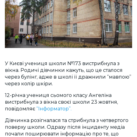
У Києві учениця школи №173 вистрибнула з
вікна. Родичі дівчинки кажуть, що це сталося
через булінг, адже в школі її дражнили “мавпою”
через колір шкіри.
12-річна учениця сьомого класу Ангеліна
вистрибнула з вікна своєї школи 23 жовтня,
повідомляє
“Інформатор”.
Дівчинка розігналася та стрибнула з четвертого
поверху школи. Одразу після інциденту медіа
почали поширювати інформацію про те, що