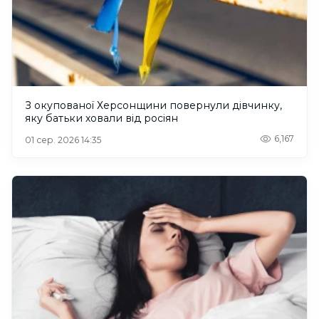
З окупованої Херсонщини повернули дівчинку,
яку батьки ховали від росіян
6,167
01 сер. 2026 14:35