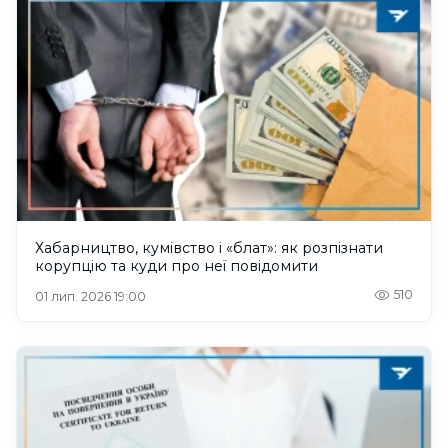
Хабарництво, кумівство і «блат»: як розпізнати
корупцію та куди про неї повідомити
510
01 лип. 2026 19:00