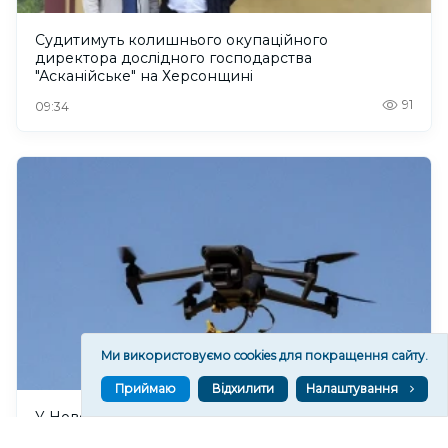
Судитимуть колишнього окупаційного
директора дослідного господарства
"Асканійське" на Херсонщині
91
09:34
Ми використовуємо cookies для покращення сайту.
Приймаю
Відхилити
Налаштування
У Нововоронцовці на Херсонщині внаслідок
атаки дрона поранені шестеро людей