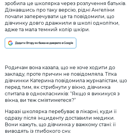
зробила це школярка через розлучення батьків.
Дізнавшись про таку версію, рідні Ангеліни
почали заперечувати це та повідомили, що
дівчинку довго дражнили в школі однолітки,
адже та мала темний колір шкіри.
Додати Вгору як бажане джерело в Google
Родичам вона казала, що не хоче ходити до
закладу, проте причин не повідомляла. Тітка
дівчинки Катерина повідомила журналістам, що
перед тим, як стрибнути у вікно, дівчинка
спитала в однокласників: “Якщо я викинуся з
вікна, ви теж сміятиметеся?”
Наразі школярка перебуває в лікарні, куди її
одразу після інциденту доставили медики.
Вони кажуть, що дівчинка у важкому стані: її
виводять із глибокого сну.