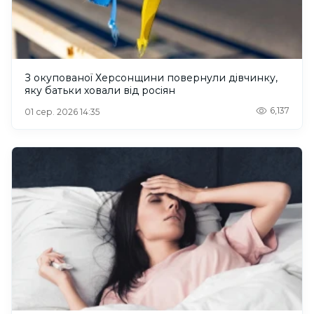
З окупованої Херсонщини повернули дівчинку,
яку батьки ховали від росіян
6,137
01 сер. 2026 14:35