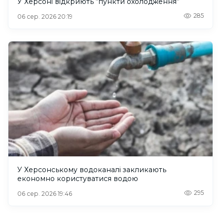
У Херсоні відкриють “пункти охолодження”
285
06 сер. 2026 20:19
У Херсонському водоканалі закликають
економно користуватися водою
295
06 сер. 2026 19:46