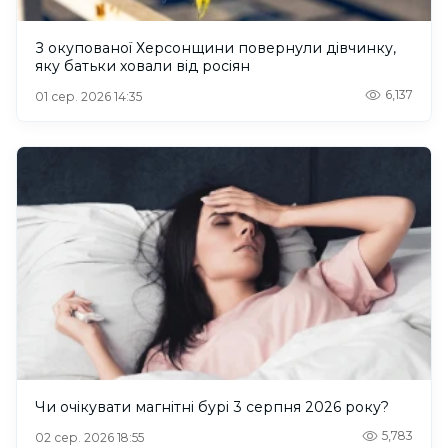
З окупованої Херсонщини повернули дівчинку,
яку батьки ховали від росіян
6,137
01 сер. 2026 14:35
Чи очікувати магнітні бурі 3 серпня 2026 року?
5,783
02 сер. 2026 18:55