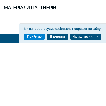
МАТЕРІАЛИ ПАРТНЕРІВ
Ми використовуємо cookies для покращення сайту.
Приймаю
Відхилити
Налаштування
ВГОРУ У СОЦМЕРЕЖАХ ТА МЕСЕНДЖЕРАХ
VGORU.ORG В GOOGLE NEWS
VGORU.ORG в GOOGLE NEWS
Підписуйтеся, щоб знати останні новини Херсона та
Херсонщини сьогодні
Підписатися