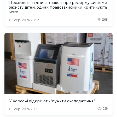
Президент підписав закон про реформу системи
захисту дітей, однак правозахисники критикують
його
268
06 сер. 2026 20:52
У Херсоні відкриють “пункти охолодження”
259
06 сер. 2026 20:19