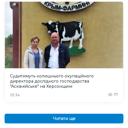
Судитимуть колишнього окупаційного
директора дослідного господарства
"Асканійське" на Херсонщині
117
09:34
Читати ще