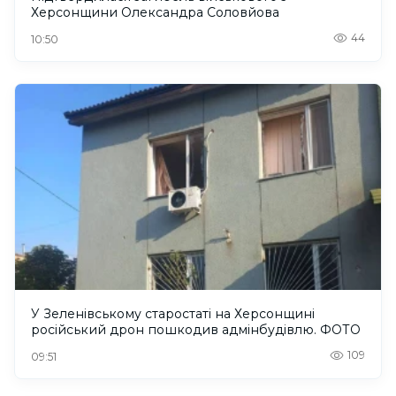
Херсонщини Олександра Соловйова
44
10:50
У Зеленівському старостаті на Херсонщині
російський дрон пошкодив адмінбудівлю. ФОТО
109
09:51