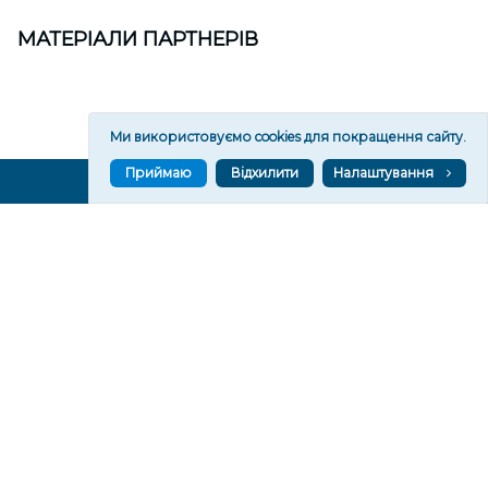
МАТЕРІАЛИ ПАРТНЕРІВ
Ми використовуємо cookies для покращення сайту.
Приймаю
Відхилити
Налаштування
ВГОРУ У СОЦМЕРЕЖАХ ТА МЕСЕНДЖЕРАХ
VGORU.ORG В GOOGLE NEWS
VGORU.ORG в GOOGLE NEWS
Підписуйтеся, щоб знати останні новини Херсона та
Херсонщини сьогодні
Підписатися