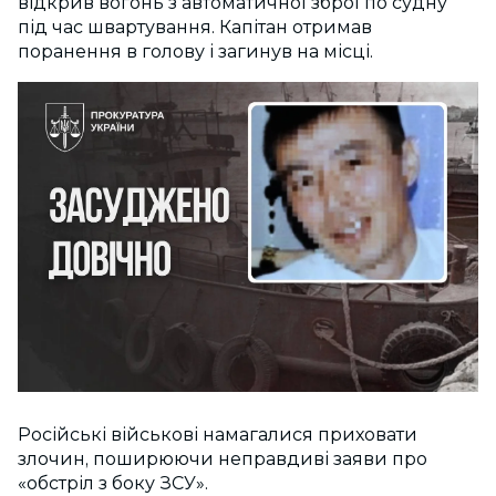
відкрив вогонь з автоматичної зброї по судну
під час швартування. Капітан отримав
поранення в голову і загинув на місці.
Російські військові намагалися приховати
злочин, поширюючи неправдиві заяви про
«обстріл з боку ЗСУ».