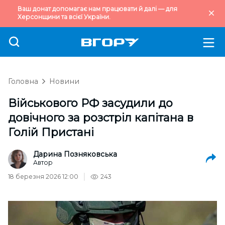
Ваш донат допомагає нам працювати й далі — для
Херсонщини та всієї України.
Головна
Новини
Військового РФ засудили до
довічного за розстріл капітана в
Голій Пристані
Дарина Позняковська
Автор
18 березня 2026 12:00
243