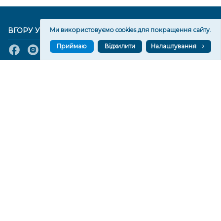
ВГОРУ У СОЦМЕРЕЖАХ ТА МЕСЕНДЖЕРАХ
Ми використовуємо cookies для покращення сайту.
Приймаю
Відхилити
Налаштування
VGORU.ORG В GOOGLE NEWS
VGORU.ORG в GOOGLE NEWS
Підписуйтеся, щоб знати останні новини Херсона та
Херсонщини сьогодні
Підписатися
СТОРІНКИ
Новини
Тексти
Історії
Аналітика
Фактчек
Розслідування
Право
Фото