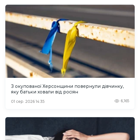
З окупованої Херсонщини повернули дівчинку,
яку батьки ховали від росіян
6,165
01 сер. 2026 14:35