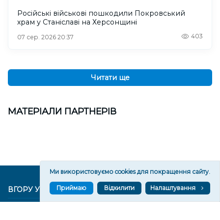
Російські військові пошкодили Покровський
храм у Станіславі на Херсонщині
403
07 сер. 2026 20:37
Читати ще
МАТЕРІАЛИ ПАРТНЕРІВ
Ми використовуємо cookies для покращення сайту.
Приймаю
Відхилити
Налаштування
ВГОРУ У СОЦМЕРЕЖАХ ТА МЕСЕНДЖЕРАХ