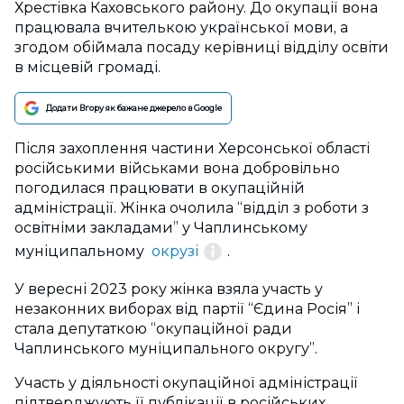
Хрестівка Каховського району. До окупації вона
працювала вчителькою української мови, а
згодом обіймала посаду керівниці відділу освіти
в місцевій громаді.
Додати Вгору як бажане джерело в Google
Після захоплення частини Херсонської області
російськими військами вона добровільно
погодилася працювати в окупаційній
адміністрації. Жінка очолила “відділ з роботи з
освітніми закладами” у Чаплинському
муніципальному
окрузі
.
У вересні 2023 року жінка взяла участь у
незаконних виборах від партії “Єдина Росія” і
стала депутаткою “окупаційної ради
Чаплинського муніципального округу”.
Участь у діяльності окупаційної адміністрації
підтверджують її публікації в російських