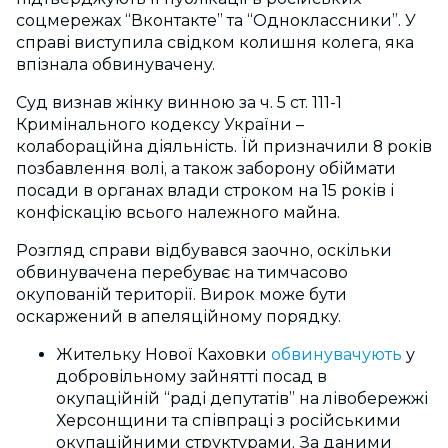
соцмережах “Вконтакте” та “Одноклассники”. У
справі виступила свідком колишня колега, яка
впізнала обвинувачену.
Суд визнав жінку винною за ч. 5 ст. 111-1
Кримінального кодексу України
–
колабораційна діяльність. Їй призначили 8 років
позбавлення волі, а також заборону обіймати
посади в органах влади строком на 15 років і
конфіскацію всього належного майна.
Розгляд справи відбувався заочно, оскільки
обвинувачена перебуває на тимчасово
окупованій території. Вирок може бути
оскаржений в апеляційному порядку.
Жительку Нової Каховки
обвинувачують
у
добровільному зайнятті посад в
окупаційній “раді депутатів” на лівобережжі
Херсонщини та співпраці з російськими
окупаційними структурами. За даними