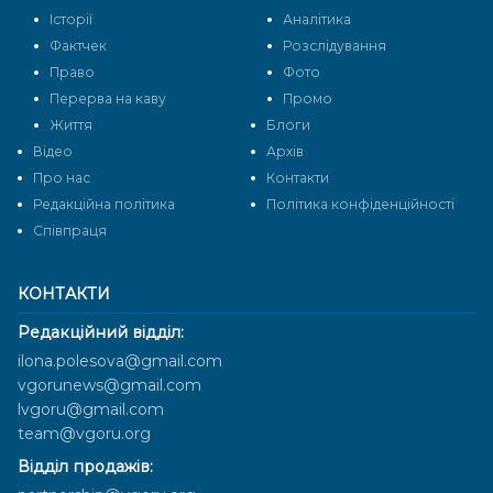
Історії
Аналітика
Фактчек
Розслідування
Право
Фото
Перерва на каву
Промо
Життя
Блоги
Відео
Архів
Про нас
Контакти
Редакційна політика
Політика конфіденційності
Cпівпраця
КОНТАКТИ
Редакційний відділ:
ilona.polesova@gmail.com
vgorunews@gmail.com
lvgoru@gmail.com
team@vgoru.org
Відділ продажів: