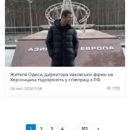
Жителя Одеси, директора каховської фірми на
Херсонщині підозрюють у співпраці з РФ
1,955
06 лип. 2026 11:08
1
2
3
4
...
152