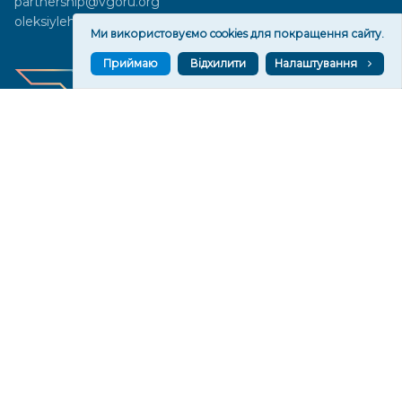
partnership@vgoru.org
oleksiylehen@vgoru.org
Ми використовуємо cookies для покращення сайту.
Приймаю
Відхилити
Налаштування
Засновник медіа «Вгору» Благодійна організація «Фонд
милосердя та здоров'я», ознака неприбутковості - 0036 згідно з
рішенням № 17210346001335 від 06.12.2016 року. Код ЄДРПОУ:
01497439. Основна діяльність – захист прав людини, кампанії
едвокасі, інформаційні кампанії. Місія БО «Фонд милосердя та
здоров’я» – сприяти зміцненню поваги до людської гідності та
прав людини в українському суспільстві, давати знання і надихати
громадян України на активні і відповідальні дії для реалізації
принципів верховенства права і утвердження демократичних
цінностей. Керівними органами БО «Фонд милосердя та
здоров’я» є: загальні збори та правління на чолі з головою
правління. Управління поточною діяльністю здійснює
виконавчий директор – Алла Тютюнник.
© 2026 Медіаплатформа "Вгору". Використання матеріалів сайту
vgoru.org лише за умови активного посилання на конкретний
матеріал не нижче другого абзацу.