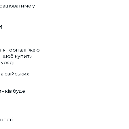
 працюватиме у
и
я торгівлі їжею,
м, щоб купити
 уряді.
а свійських
нків буде
ності,