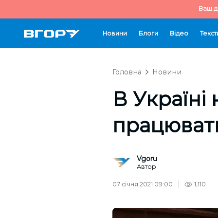
Ваш д
Новини
Блоги
Відео
Текст
Головна
Новини
В Україні
працювати
Vgoru
Автор
07 січня 2021 09:00
1,110