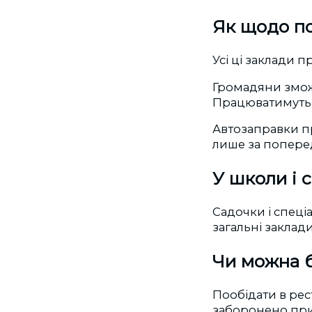
Як щодо по
Усі ці заклади 
Громадяни зможу
Працюватимуть в
Автозаправки пр
лише за попере
У школи і 
Садочки і спеці
загальні заклади
Чи можна б
Пообідати в рес
заборонено при