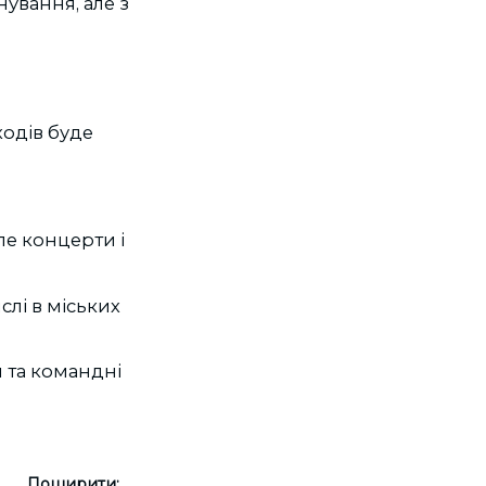
ування, але з
одів буде
ле концерти і
слі в міських
 та командні
Поширити: