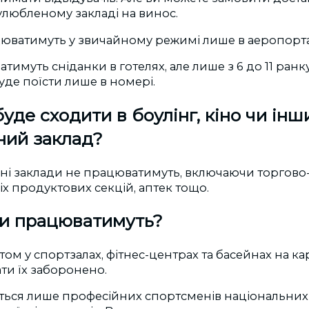
улюбленому закладі на винос.
юватимуть у звичайному режимі лише в аеропорта
атимуть сніданки в готелях, але лише з 6 до 11 ранк
уде поїсти лише в номері.
уде сходити в боулінг, кіно чи інш
ний заклад?
льні заклади не працюватимуть, включаючи торгово
іх продуктових секцій, аптек тощо.
ли працюватимуть?
ом у спортзалах, фітнес-центрах та басейнах на ка
ати їх заборонено.
ться лише професійних спортсменів національних