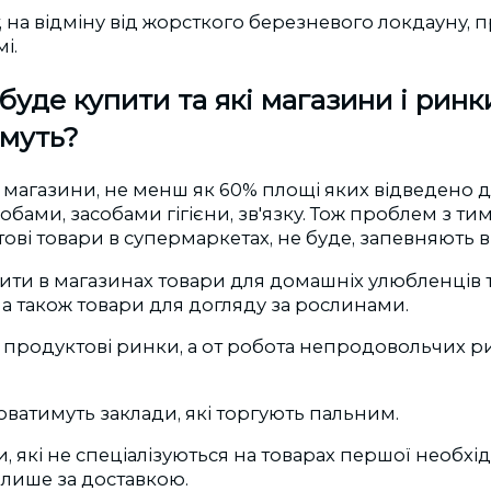
т, на відміну від жорсткого березневого локдауну,
і.
уде купити та які магазини і ринк
муть?
агазини, не менш як 60% площі яких відведено дл
обами, засобами гігієни, зв'язку. Тож проблем з ти
тові товари в супермаркетах, не буде, запевняють в
ти в магазинах товари для домашніх улюбленців т
, а також товари для догляду за рослинами.
продуктові ринки, а от робота непродовольчих ри
юватимуть заклади, які торгують пальним.
и, які не спеціалізуються на товарах першої необхід
лише за доставкою.