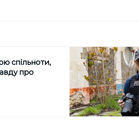
ою спільноти,
равду про