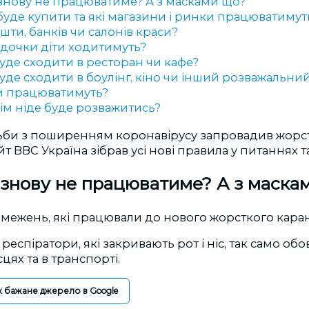
знову не працюватиме? А з масками що?
уде купити та які магазини і ринки працюватимут
ти, банків чи салонів краси?
адочки діти ходитимуть?
уде сходити в ресторан чи кафе?
де сходити в боулінг, кіно чи інший розважальни
и працюватимуть?
ім ніде буде розважитись?
ьби з поширенням коронавірусу запровадив жорс
айт ВВС Україна зібрав усі нові правила у питаннях т
знову не працюватиме? А з маска
ежень, які працювали до нового жорсткого карант
респіратори, які закривають рот і ніс, так само обов'
цях та в транспорті.
к бажане джерело в Google