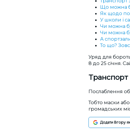
Транспорт 
Що можна б
Як щодо пош
У школи і с
Чи можна б
Чи можна бу
А спортзал
То що? Зовс
Уряд для борот
8 до 25 січня. С
Транспорт 
Послаблення обм
Тобто маски або 
громадських міс
Додати Вгору я