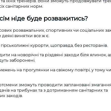
та їхніх тренерів. Вони зможуть продовжувати трен
іх санітарних норм.
сім ніде буде розважитись?
ових розважальних, спортивних чи соціальних зах
 деякі винятки все ж є.
ірськолижні курорти, щоправда, без ресторанів.
ити на новорічні та різдвяні заходи біля ялинок, а
уть заборонені.
ежень на прогулянки на свіжому повітрі, у тому чи
ртсмени зможуть проводити заплановані змагання
ядачів на трибунах та з дотриманням санітарних та
х заходів.