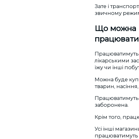
Зате і транспор
звичному режим
Що можна б
працювати
Працюватимуть м
лікарськими зас
їжу чи інші побу
Можна буде купи
тварин, насіння
Працюватимуть 
заборонена.
Крім того, прац
Усі інші магазин
працюватимуть 