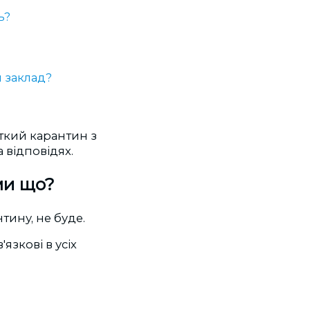
ь?
й заклад?
ткий карантин з
а відповідях.
ми що?
ину, не буде.
язкові в усіх