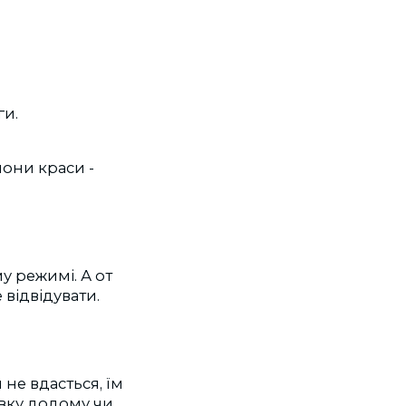
ги.
лони краси -
у режимі. А от
 відвідувати.
не вдасться, їм
авку додому чи