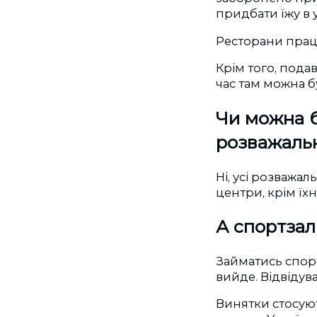
придбати їжу в 
Ресторани прац
Крім того, подав
час там можна б
Чи можна б
розважаль
Ні, усі розважа
центри, крім їхн
А спортза
Займатись спорт
вийде. Відвідув
Винятки стосую