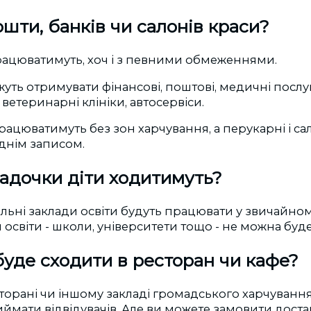
шти, банків чи салонів краси?
працюватимуть, хоч і з певними обмеженнями.
ть отримувати фінансові, поштові, медичні послу
етеринарні клініки, автосервіси.
ацюватимуть без зон харчування, а перукарні і са
днім записом.
садочки діти ходитимуть?
альні заклади освіти будуть працювати у звичайном
 освіти - школи, університети тощо - не можна буде
уде сходити в ресторан чи кафе?
торані чи іншому закладі громадського харчування 
ймати відвідувачів. Але ви можете замовити дост