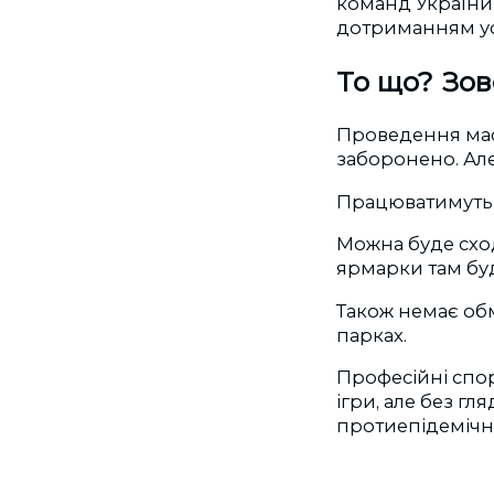
команд України 
дотриманням ус
То що? Зов
Проведення мас
заборонено. Але
Працюватимуть г
Можна буде сход
ярмарки там буд
Також немає обм
парках.
Професійні спо
ігри, але без гл
протиепідемічни