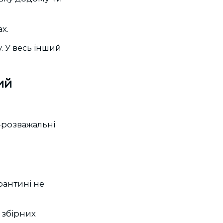
х.
у. У весь інший
ий
-розважальні
рантині не
 збірних