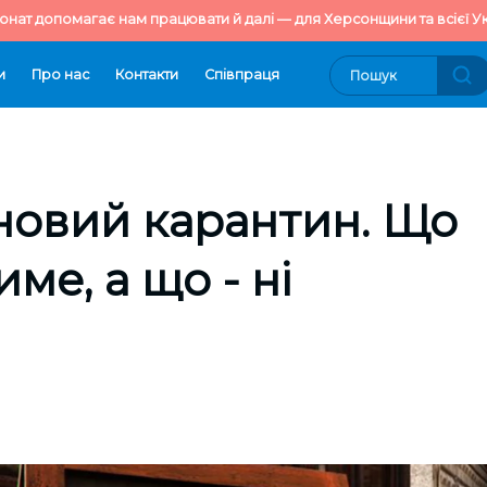
онат допомагає нам працювати й далі — для Херсонщини та всієї Ук
и
Про нас
Контакти
Cпівпраця
 новий карантин. Що
ме, а що - ні