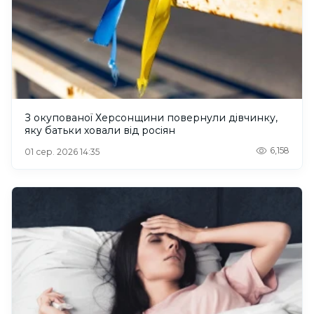
З окупованої Херсонщини повернули дівчинку,
яку батьки ховали від росіян
6,158
01 сер. 2026 14:35