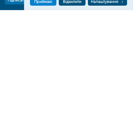
Підписатися
Приймаю
Відхилити
Налаштування
СТОРІНКИ
Новини
Тексти
Історії
Аналітика
Фактчек
Розслідування
Право
Фото
Перерва на каву
Промо
Життя
Блоги
Відео
Архів
Про нас
Контакти
Редакційна політика
Політика конфіденційності
Cпівпраця
КОНТАКТИ
Редакційний відділ:
ilona.polesova@gmail.com