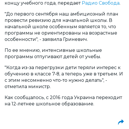
концу учебного года, передает
Радио Свобода
.
"До первого сентября наш амбициозный план
провести ревизию для начальной школы. В
начальной школе особенным является то, что
программы не ориентированы на возрастные
особенности", - заявила Гриневич.
По ее мнению, интенсивные школьные
программы отпугивают детей от учебы.
"Когда из-за перегрузки дети теряли интерес к
обучению в классе 7-8, а теперь уже в третьем. И
с этим несомненно что-то нужно делать", -
отметила министр.
Как сообщалось, с 2016 года Украина переходит
на 12-летнее школьное образование.