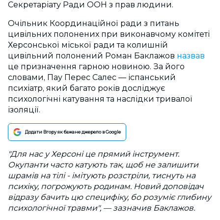
Секретаріату Ради ООН з прав людини.
Очільник Координаційної ради з питань
цивільних полонених при виконавчому комітеті
Херсонської міської ради та колишній
цивільний полонений Роман Баклажов
назвав
це призначення гарною новиною. За його
словами, Пау Перес Салес — іспанський
психіатр, який багато років досліджує
психологічні катування та наслідки тривалої
ізоляції.
Додати Вгору як бажане джерело в Google
"​Для нас у Херсоні це прямий інструмент.
Окупанти часто катують так, щоб не залишити
шрамів на тілі - імітують розстріли, тиснуть на
психіку, погрожують родинам. Новий доповідач
відразу бачить цю специфіку, бо розуміє глибину
психологічної травми", — зазначив Баклажов.