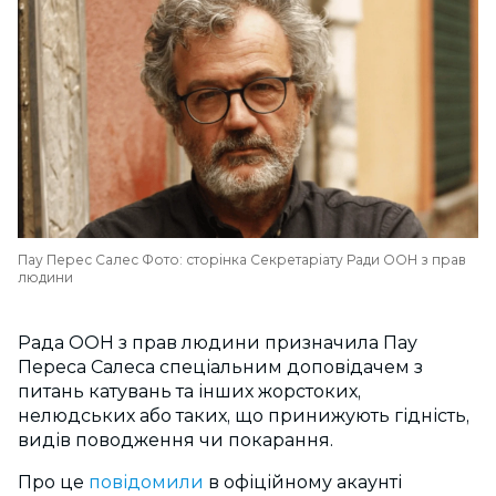
Пау Перес Салес Фото: сторінка Секретаріату Ради ООН з прав
людини
Рада ООН з прав людини призначила Пау
Переса Салеса спеціальним доповідачем з
питань катувань та інших жорстоких,
нелюдських або таких, що принижують гідність,
видів поводження чи покарання.
Про це
повідомили
в офіційному акаунті