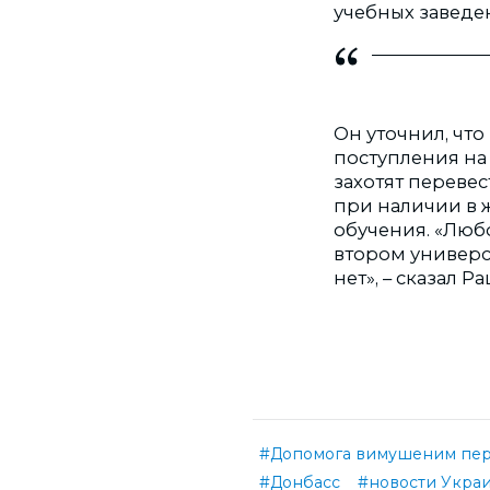
учебных заведе
Он уточнил, что
поступления на
захотят перевес
при наличии в 
обучения. «Любо
втором универси
нет», – сказал Р
#Допомога вимушеним пе
#Донбасс
#новости Укра