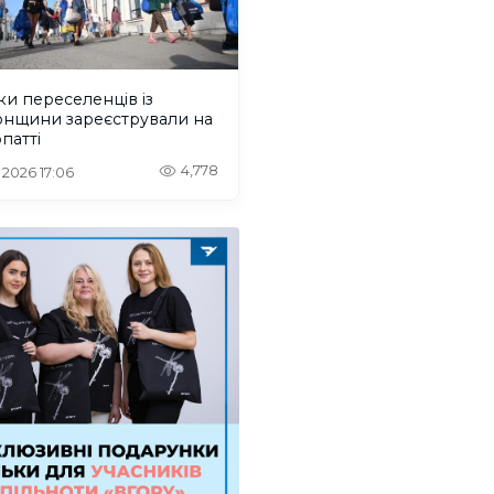
ки переселенців із
онщини зареєстрували на
патті
4,778
. 2026 17:06