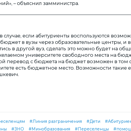
ний», – объяснил замминистра.
 в случае, если абитуриенты воспользуются возмо
 бюджет в вузы через образовательные центры, и 
тись в другой вуз, сделать это можно будет на об
желаемом университете свободного места на бю
й перевод с бюджета на бюджет возможен в том сл
тете есть бюджетное место. Возможности такие е
ашкевич.
реселенцям
#Линия разграничения
#Дети
#Абитурие
ины
#ЗНО
#Минобразования
#Переселенцы
#помощ