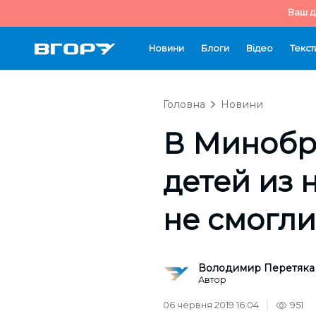
Ваш д
Новини
Блоги
Відео
Текст
Головна
Новини
В Минобра
детей из 
не смогли
Володимир Перетяка
Автор
06 червня 2019 16:04
951