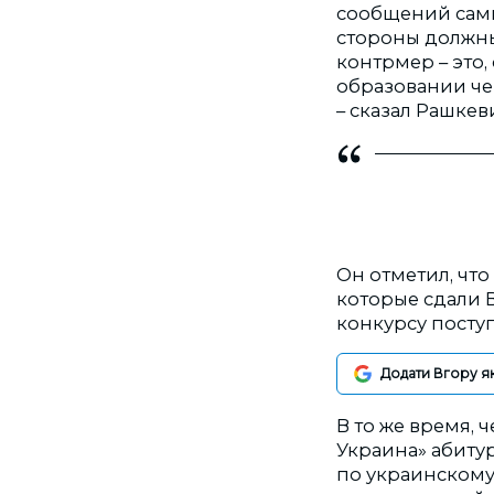
сообщений сами
стороны должны
контрмер – это,
образовании че
– сказал Рашкев
Он отметил, чт
которые сдали 
конкурсу посту
Додати Вгору я
В то же время,
Украина» абиту
по украинскому 