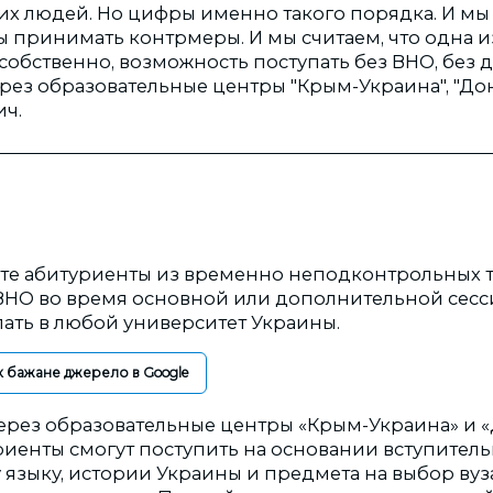
х людей. Но цифры именно такого порядка. И мы 
 принимать контрмеры. И мы считаем, что одна и
 собственно, возможность поступать без ВНО, без 
рез образовательные центры "Крым-Украина", "Дон
ич.
о те абитуриенты из временно неподконтрольных 
ВНО во время основной или дополнительной сесси
пать в любой университет Украины.
к бажане джерело в Google
 через образовательные центры «Крым-Украина» и 
риенты смогут поступить на основании вступитель
языку, истории Украины и предмета на выбор вуза