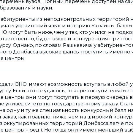
еречень вузов. Полный перечень доступен на са
бразования и науки.
то абитуриенты из неподконтрольных территорий 
учать украинский язык и историю Украины, баллы
О могут быть ниже, чем у тех, кто учился на под
ответственно, будет выше и конкуренция при пос
рсу. Однако, по словам Рашкевича, у абитуриенто
ого Донбасса высокие шансы поступить именно 
е центры.
 сдали ВНО, имеют возможность вступать в любой 
су. Если это не удалось, то через вступительные 
е центры они могут поступать в первую очередь в
 университеты по государственному заказу. Стат
 на одну и ту же специальность конкурсный балл н
аказ, как правило, ниже, чем на широкий конкурс.
з оккупированных территорий Донбасса легче пос
е центры – ред.). Но тогда они имеют меньший в