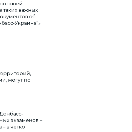
со своей
з таких важных
документов об
басс-Украина"»,
территорий,
и, могут по
«Донбасс-
ных экзаменов –
 – в четко