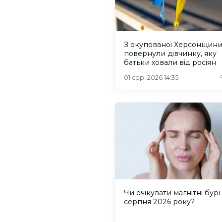
З окупованої Херсонщин
повернули дівчинку, яку
батьки ховали від росіян
01 сер. 2026 14:35
Чи очікувати магнітні бурі 
серпня 2026 року?