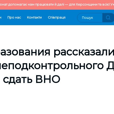
онат допомагає нам працювати й далі — для Херсонщини та всієї Ук
и
Про нас
Контакти
Cпівпраця
зования рассказали
неподконтрольного 
 сдать ВНО