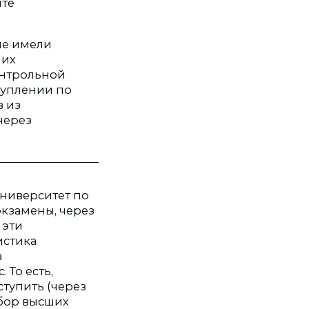
йте
не имели
 их
контрольной
туплении по
в из
через
университет по
экзамены, через
 эти
истика
а
 То есть,
тупить (через
ыбор высших