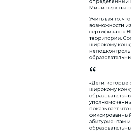
определенный п
Министерства о
Учитывая то, ч
возможности из
сертификатов ВН
территории. Со
широкому конку
неподконтрольн
образовательны
«Дети, которые
широкому конкур
образовательны
уполномоченные
показывает, что
фиксированный з
абитуриентам и
образовательны