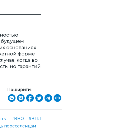
жностью
в будущем
щих основаниях –
джетной форме
учае, когда во
сть, но гарантий
Поширити:
нты
#ВНО
#ВПЛ
ь переселенцам