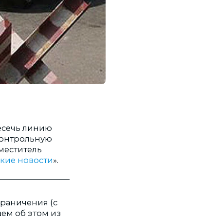
есечь линию
контрольную
меститель
кие новости
».
граничения (с
аем об этом из