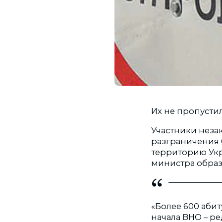
Их не пропусти
Участники нез
разграничения 
территорию Укр
министра образ
«Более 600 аби
начала ВНО – ре