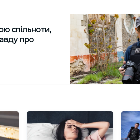
ою спільноти,
равду про