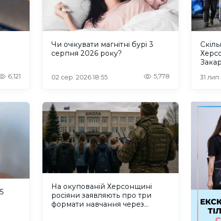
и
Чи очікувати магнітні бурі 3
Скіль
серпня 2026 року?
Херс
Закар
6,121
5,778
02 сер. 2026 18:55
31 лип
На окупованій Херсонщині
5
росіяни заявляють про три
формати навчання через
проблеми зі світлом та