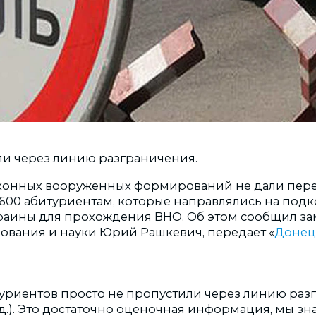
ли через линию разграничения.
аконных вооруженных формирований не дали пер
600 абитуриентам, которые направлялись на под
аины для прохождения ВНО. Об этом сообщил за
ования и науки Юрий Рашкевич, передает «
Донец
туриентов просто не пропустили через линию раз
д.). Это достаточно оценочная информация, мы зн