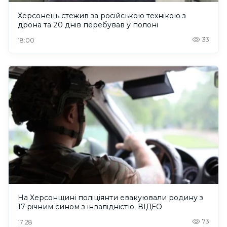
Херсонець стежив за російською технікою з
дрона та 20 днів перебував у полоні
33
18:00
На Херсонщині поліціянти евакуювали родину з
17-річним сином з інвалідністю. ВІДЕО
73
17:28