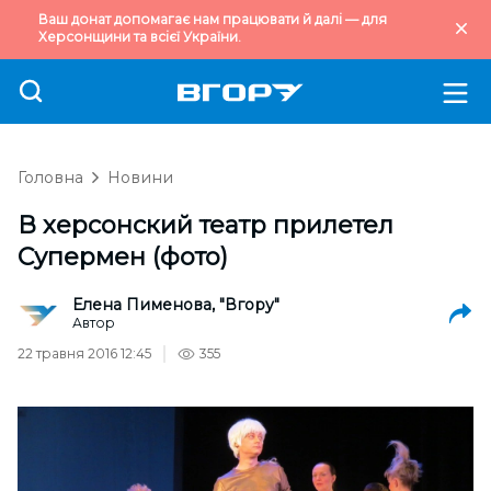
Ваш донат допомагає нам працювати й далі — для
Херсонщини та всієї України.
Головна
Новини
В херсонский театр прилетел
Супермен (фото)
Елена Пименова, "Вгору"
Автор
22 травня 2016 12:45
355