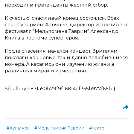
проходили претенденты жесткий отбор.
К счастью, счастливый конец состоялся. Всех
спас Супермен. А точнее, директор и президент
фестиваля "Мельпомена Таврии" Александр
Книга в костюме супергероя.
После спасения, начался концерт. Зрителям
показали как новые, так и давно полюбившиеся
номера. А касались они изучению жизни в
различных мирах и измерениях.
${gallery:b871a50b79f9f16814ef355b977f65fb}
#Культура
#Мельпомена Таврии
#театр