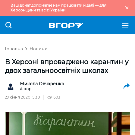
Ваш донат допомагає нам працювати й далі — для
Херсонщини та всієї України.
Головна
Новини
В Херсоні впроваджено карантин у
двох загальноосвітніх школах
Микола Овчаренко
Автор
29 січня 2020 15:30
603