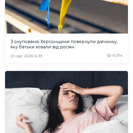
З окупованої Херсонщини повернули дівчинку,
яку батьки ховали від росіян
6,094
01 сер. 2026 14:35