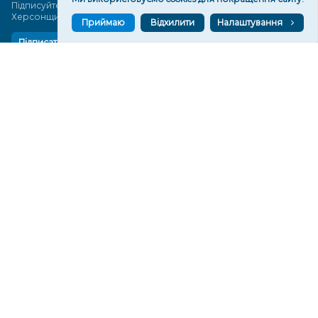
Підписуйтеся, щоб знати останні новини Херсона та
Херсонщини сьогодні
Приймаю
Відхилити
Налаштування
Підписатися
СТОРІНКИ
Новини
Тексти
Історії
Аналітика
Фактчек
Розслідування
Право
Фото
Перерва на каву
Промо
Життя
Блоги
Відео
Архів
Про нас
Контакти
Редакційна політика
Політика конфіденційності
Cпівпраця
КОНТАКТИ