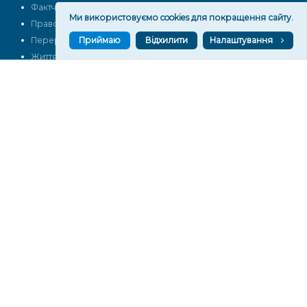
Фактчек
Розслідування
Ми використовуємо cookies для покращення сайту.
Право
Фото
Приймаю
Відхилити
Налаштування
Перерва на каву
Промо
Життя
Блоги
Відео
Архів
Про нас
Контакти
Редакційна політика
Політика конфіденційності
Cпівпраця
КОНТАКТИ
Редакційний відділ:
ilona.polesova@gmail.com
vgorunews@gmail.com
lvgoru@gmail.com
team@vgoru.org
Відділ продажів:
partnership@vgoru.org
oleksiylehen@vgoru.org