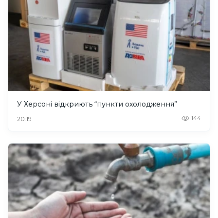
У Херсоні відкриють “пункти охолодження”
144
20:19