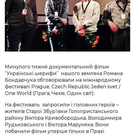
Минулого тижня документальний фільм
“Українські шерифи” нашого земляка Романа
Бондарчука обговорювали на міжнародному
фестивалі Prague, Czech Republic Jeden svet /
One World (Прага, Чехія, Один світ).
На фестиваль запросили і головних героїв –
жителів Старої Збур’ївки Голопристанського
району Віктора Кривобородька, Володимира
Рудьковського і Віктора Маруняка. Вони
побачили фільм уперше тільки в Празі.