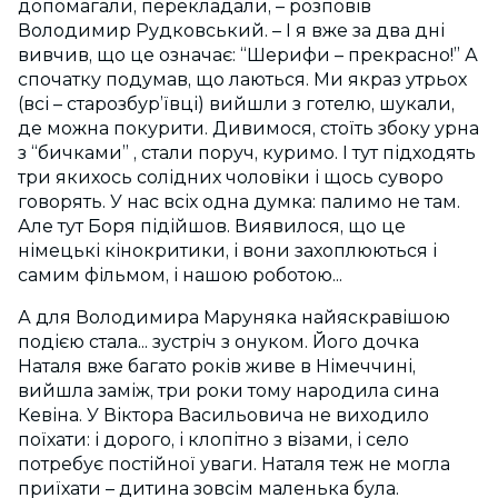
допомагали, перекладали, – розповів
Володимир Рудковський. – І я вже за два дні
вивчив, що це означає: “Шерифи – прекрасно!” А
спочатку подумав, що лаються. Ми якраз утрьох
(всі – старозбур’ївці) вийшли з готелю, шукали,
де можна покурити. Дивимося, стоїть збоку урна
з “бичками” , стали поруч, куримо. І тут підходять
три якихось солідних чоловіки і щось суворо
говорять. У нас всіх одна думка: палимо не там.
Але тут Боря підійшов. Виявилося, що це
німецькі кінокритики, і вони захоплюються і
самим фільмом, і нашою роботою...
А для Володимира Маруняка найяскравішою
подією стала... зустріч з онуком. Його дочка
Наталя вже багато років живе в Німеччині,
вийшла заміж, три роки тому народила сина
Кевіна. У Віктора Васильовича не виходило
поїхати: і дорого, і клопітно з візами, і село
потребує постійної уваги. Наталя теж не могла
приїхати – дитина зовсім маленька була.