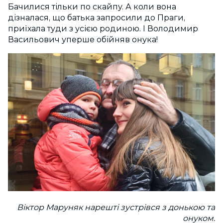
Бачилися тільки по скайпу. А коли вона
дізналася, що батька запросили до Праги,
приїхала туди з усією родиною. І Володимир
Васильович уперше обійняв онука!
Віктор Маруняк нарешті зустрівся з донькою та
онуком.