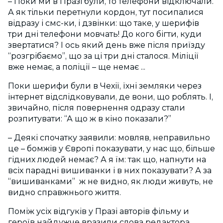
– Поки ми в Празі були, то телефони відключали.
А як тільки перетнули кордон, тут посипалися
відразу і смс-ки, і дзвінки: що таке, у шерифів
три дні телефони мовчать! До кого бігти, куди
звертатися? І ось який день вже після приїзду
“розгрібаємо”, що за ці три дні сталося. Міліції
вже немає, а поліції – ще немає ...
Поки шерифи були в Чехії, їхні земляки через
інтернет відслідковували, де вони, що роблять. І,
звичайно, після повернення одразу стали
розпитувати: “А що ж в кіно показали?”
– Деякі спочатку заявили: мовляв, неправильно
це – бомжів у Європі показувати, у нас що, більше
гідних людей немає? А я їм: так що, напнути на
всіх парадні вишиванки і в них показувати? А за
“вишиванками” ж не видно, як люди живуть, не
видно справжнього життя.
Поміж усіх відгуків у Празі авторів фільму и
героїв найдужче вразили слова редактора