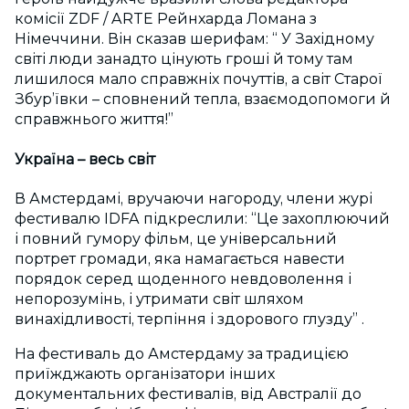
комісії ZDF / ARTE Рейнхарда Ломана з
Німеччини. Він сказав шерифам: “ У Західному
світі люди занадто цінують гроші й тому там
лишилося мало справжніх почуттів, а світ Старої
Збур’ївки – сповнений тепла, взаємодопомоги й
справжнього життя!”
Україна – весь світ
В Амстердамі, вручаючи нагороду, члени журі
фестивалю IDFA підкреслили: “Це захоплюючий
і повний гумору фільм, це універсальний
портрет громади, яка намагається навести
порядок серед щоденного невдоволення і
непорозумінь, і утримати світ шляхом
винахідливості, терпіння і здорового глузду” .
На фестиваль до Амстердаму за традицією
приїжджають організатори інших
документальних фестивалів, від Австралії до