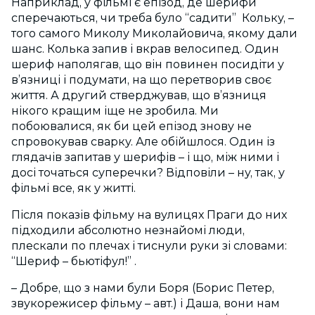
Наприклад, у фільмі є епізод, де шерифи
сперечаються, чи треба було “садити” Кольку, –
того самого Миколу Миколайовича, якому дали
шанс. Колька запив і вкрав велосипед. Один
шериф наполягав, що він повинен посидіти у
в’язниці і подумати, на що перетворив своє
життя. А другий стверджував, що в’язниця
нікого кращим іще не зробила. Ми
побоювалися, як би цей епізод знову не
спровокував сварку. Але обійшлося. Один із
глядачів запитав у шерифів – і що, між ними і
досі точаться суперечки? Відповіли – ну, так, у
фільмі все, як у житті.
Після показів фільму на вулицях Праги до них
підходили абсолютно незнайомі люди,
плескали по плечах і тиснули руки зі словами:
“Шериф – бьютіфул!” .
– Добре, що з нами були Боря (Борис Петер,
звукорежисер фільму – авт.) і Даша, вони нам