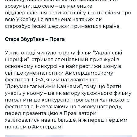
зрозуміли, що село – це маленьке
віддзеркалення великого світу, що це фільм про
всю Україну. І я впевнена: на таких, як
старозбур’ївські шерифи, тримається країна.
Стара Збур’ївка – Прага
У листопаді минулого року фільм “Українські
шерифи” отримав спеціальний приз журі в
основному конкурсі на найпрестижнішому в
світі документалістики Амстердамському
фестивалі IDFA, який називають ще
“Документальними Каннами”, тому що брати
участь у ньому – це як автору художнього фільму
потрапити до конкурсної програми Каннського
фестивалю. Незважаючи на високу нагороду,
перед презентацією в Празі автори
хвилювалися навіть більше, ніж перед першим
показом в Амстердамі.