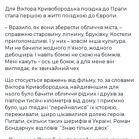
Для Віктора Кривобородька поїздка до Праги
стала першою в житті поїздкою до Європи.
– Вразило, як вони зберегли обличчя міста, –
справжню старовину, ліпнину, бруківку. Костели
приголомшливі. І у них – зовсім інша культура.
Ми не бачили жодного п’яного, жодного
дебошира. І навіть бомжі не схожі на бомжів.
Мені кажуть – ось це бомж, а для мене він
виглядає, як звичайний чех.
Що стосується вражень від фільму, то, за словами
Віктора Кривобородька, найдивнішим для
нього було бачити обличчя рідних і друзів за
півтори тисячі кілометрів від дому. І приємно
було, що глядачі “перейнялися” їх історією,
переживали, щиро цікавилися долею героїв.
Питали, скільки таких шерифів в Україні. Роман
Бондарчук відповів: “Знаю тільки двох” .