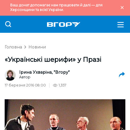
Ваш донат допомагає нам працювати й далі — для
Херсонщини та всієї України.
Головна
Новини
«Українські шерифи» у Празі
Ірина Ухваріна, "Вгору"
Автор
17 березня 2016 08:00
1,357