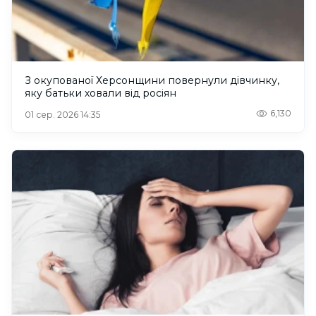
З окупованої Херсонщини повернули дівчинку,
яку батьки ховали від росіян
6,130
01 сер. 2026 14:35