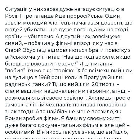
Ситуація у них зараз дуже нагадує ситуацію в
Росії. І пропаганда йде проросійська. Один
зовсім молодий хлопець намагався довести, що
людей убивати – це дуже погано, а ми на сході
країни – убиваємо. А другий чех, зовсім уже
сивий, – побачив у фільмі епізод, як у нас в
Старій Збур’ївці відмовляються брати повістку з
військкомату, і питає: “Навіщо тоді воюєте, якщо
більшість воювати не хоче?” Я ці питання
“побив” їхньою ж історією: “Хіба всі чехи вийшли
на вулицю в 1968 році, коли в Прагу увійшли
радянські танки? Ті, що вийшли, 20 тисяч, –
стали вашими національними героями, а інші –
розмовляють зі своєю совістю ”. Хлопець просто
замовк, а літній чех навіть покивав головою на
знак згоди. Але найбільше мене вразило, як
Роман зробив фільм. Я бачив у своєму житті
дуже багато документальних фільмів, але цей –
особливий. Він якось так усе зняв, що вийшло,
як художнє кіно, а не документальне. І це не