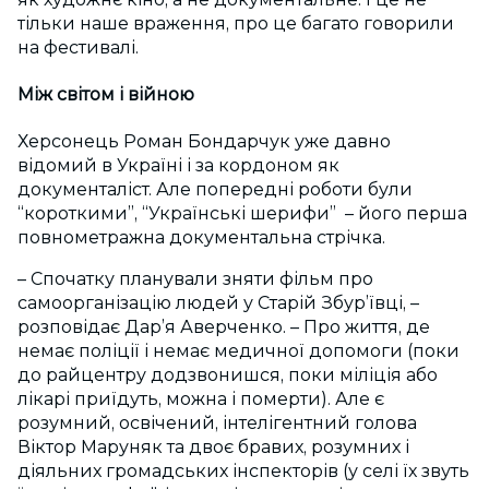
тільки наше враження, про це багато говорили
на фестивалі.
Між світом і війною
Херсонець Роман Бондарчук уже давно
відомий в Україні і за кордоном як
документаліст. Але попередні роботи були
“короткими”, “Українські шерифи” – його перша
повнометражна документальна стрічка.
– Спочатку планували зняти фільм про
самоорганізацію людей у Старій Збур’ївці, –
розповідає Дар’я Аверченко. – Про життя, де
немає поліції і немає медичної допомоги (поки
до райцентру додзвонишся, поки міліція або
лікарі приїдуть, можна і померти). Але є
розумний, освічений, інтелігентний голова
Віктор Маруняк та двоє бравих, розумних і
діяльних громадських інспекторів (у селі їх звуть