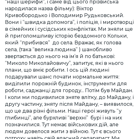
“наші шерифи”, і саме від цього прізвиська
народилася назва фільму): Віктор
Кривобородько і Володимир Рудьковський.
Вони і “швидка допомога”, і поліція, і миротворці
в сімейних і сусідських конфліктах. Ми зняли ще
й приголомшливу історію бездомного Кольки,
який “прибився” до села. Вражає, як голова
села, (така “велика людина” ) шанобливо
звертається до нього на ім’я й по батькові:
“Миколо Миколайовичу”, запитує, які в нього
плани, що вміє робити. І ось цій людині
подарували шанс почати нормальне життя:
виділили порожній будинок, інструменти для
роботи, саджанці для городу... Потім був Майдан.
І коли ми подивилися зняте влітку, до Майдану, і
другу частину, зняту після Майдану, – виявилося,
що це два різні фільми. Наші герої живуть “у
глибинці”, але бурхливі “верхні” бурі і на них
позначилися. Тут немає військових дій, але
людям довелося жити з війною. Тут є всього
потроху, навіть свій власний сепаратист. Ми