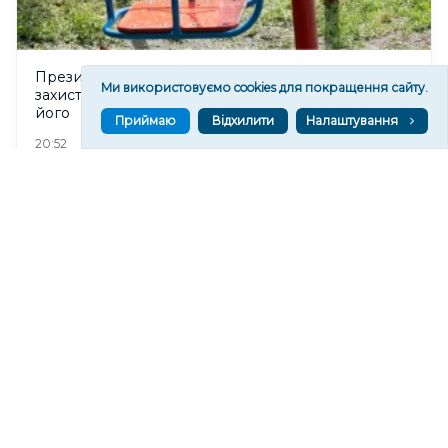
Президент підписав закон про реформу системи
Ми використовуємо cookies для покращення сайту.
захисту дітей, однак правозахисники критикують
його
Приймаю
Відхилити
Налаштування
126
20:52