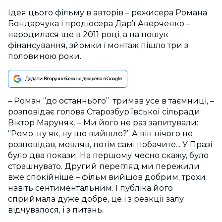
Ідея цього фільму в авторів – режисера Романа
Бондарчука і продюсера Дар’ї Аверченко –
народилася ще в 2011 році, а на пошук
фінансування, зйомки і монтаж пішло три з
половиною роки.
Додати Вгору як бажане джерело в Google
– Роман “до останнього” тримав усе в таємниці, –
розповідає голова Старозбур’ївської сільради
Віктор Маруняк. – Ми його не раз запитували:
“Ромо, ну як, ну що вийшло?” А він нічого не
розповідав, мовляв, потім самі побачите... У Празі
було два покази. На першому, чесно скажу, було
страшнувато. Другий перегляд ми пережили
вже спокійніше – фільм вийшов добрим, трохи
навіть сентиментальним. І публіка його
сприймала дуже добре, це і з реакції залу
відчувалося, і з питань.