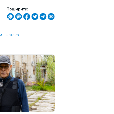
Поширити:
и
#атака