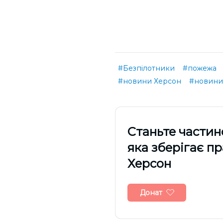
#Безпілотники
#пожежа
#новини Херсон
#новини
Cтаньте частин
яка зберігає п
Херсон
Донат