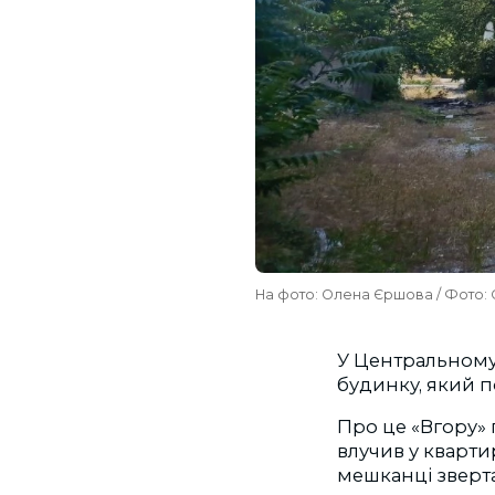
На фото: Олена Єршова / Фото:
У Центральному
будинку, який п
Про це «Вгору»
влучив у кварти
мешканці зверт