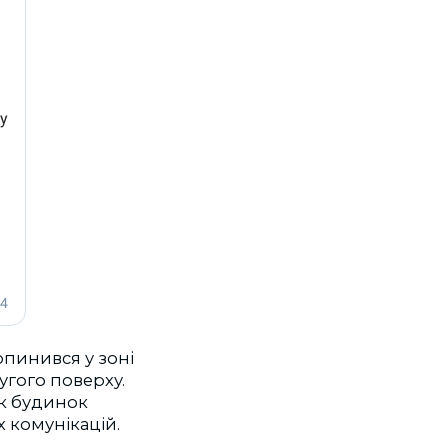
опинився у зоні
угого поверху.
як будинок
 комунікацій.