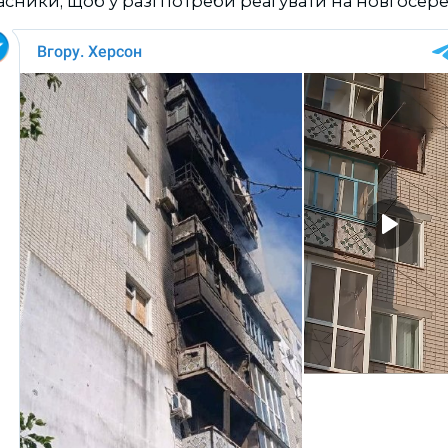
сники, щоб у разі потреби реагувати на нові осер