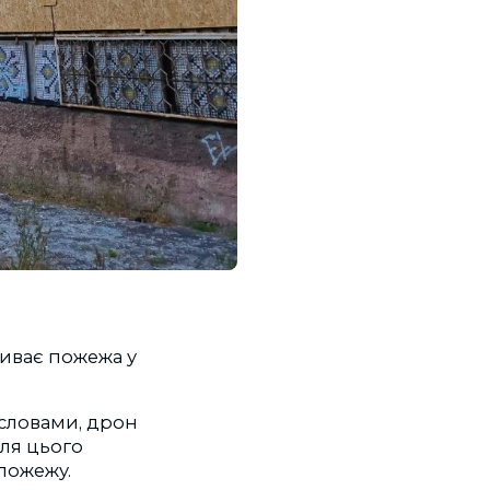
риває пожежа у
ї словами, дрон
сля цього
пожежу.