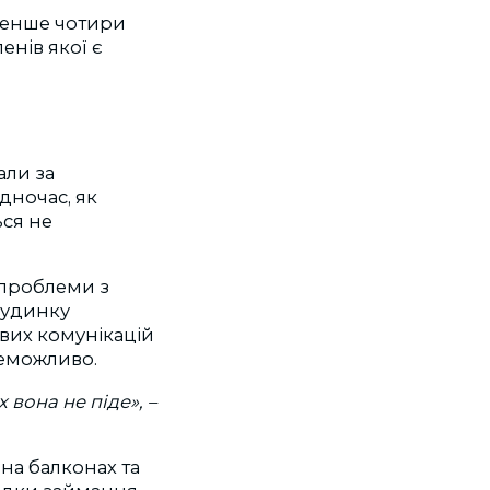
йменше чотири
енів якої є
али за
дночас, як
ься не
проблеми з
будинку
вих комунікацій
неможливо.
х вона не піде»,
–
 на балконах та