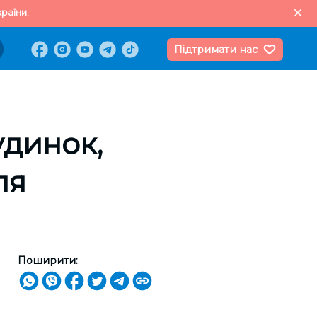
раїни.
Підтримати нас
удинок,
ля
Поширити: