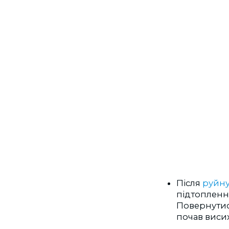
Після
руйн
підтоплення
Повернутис
почав виси