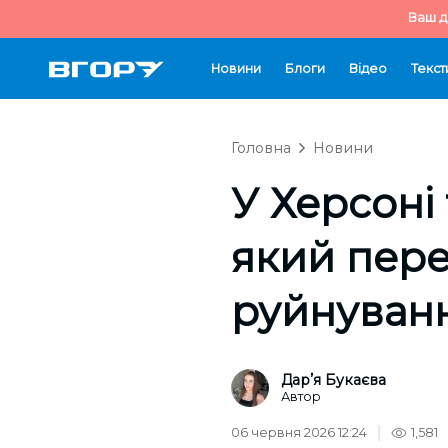
Ваш д
Новини
Блоги
Відео
Текст
Головна
Новини
У Херсоні
який пере
руйнуванн
Дарʼя Букаєва
Автор
06 червня 2026 12:24
1,581