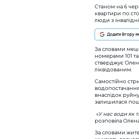
Станом на 6 че
квартири по сто
люди з інвалідні
Додати Вгору я
За словами меш
номерами 101 та
стверджує Олен
ліквідованим.
Самостійно стр
водопостачання
внаслідок руйн
залишилася пош
«У нас води як 
розповіла Олен
За словами жител