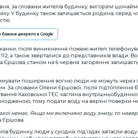
рвня, за словами жителів будинку, вигоріли щона
яку. У будинку також залишається родина, серед чл
стю.
к бажане джерело в Google
канки, після виникнення пожежі жителі телефонув
 112, а також зверталися до представників влади. Во
а Єршова, станом на 6 червня загоряння залишаєт
имувати поширення вогню люди не можуть через 
м. За словами Олени Єршової, після підтоплення 
ування Каховської ГЕС частина внутрішньобудинко
кодженою, тому подати воду на верхні поверхи 
такої немає. Якщо ми включимо воду знизу, то навер
а Єршова.
ів будинку, люди у сусідніх під’їздах запасли воду