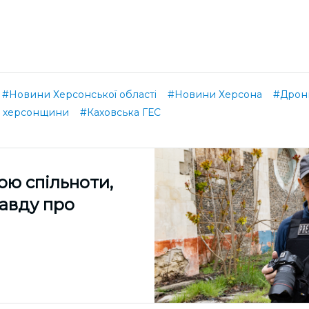
#Новини Херсонської області
#Новини Херсона
#Дрон
 херсонщини
#Каховська ГЕС
ою спільноти,
равду про