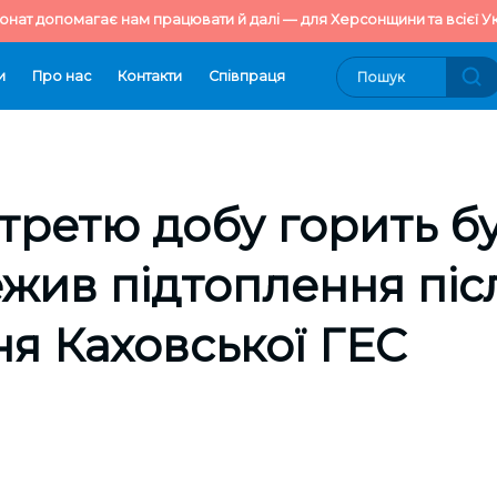
онат допомагає нам працювати й далі — для Херсонщини та всієї Ук
и
Про нас
Контакти
Cпівпраця
 третю добу горить б
жив підтоплення піс
я Каховської ГЕС