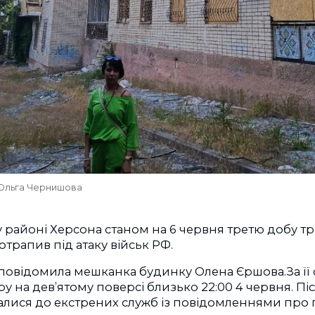
 Ольга Чернишова
 районі Херсона станом на 6 червня третю добу т
отрапив під атаку військ РФ.
 повідомила мешканка будинку Олена Єршова.
За ї
ру на дев’ятому поверсі близько 22:00 4 червня. Пі
алися до екстрених служб із повідомленнями про 