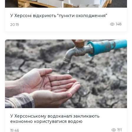
У Херсоні відкриють “пункти охолодження”
148
20:19
У Херсонському водоканалі закликають
економно користуватися водою
191
19:46