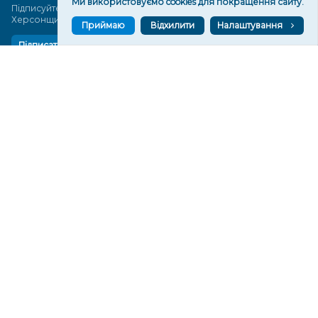
Ми використовуємо cookies для покращення сайту.
Підписуйтеся, щоб знати останні новини Херсона та
Херсонщини сьогодні
Приймаю
Відхилити
Налаштування
Підписатися
СТОРІНКИ
Новини
Тексти
Історії
Аналітика
Фактчек
Розслідування
Право
Фото
Перерва на каву
Промо
Життя
Блоги
Відео
Архів
Про нас
Контакти
Редакційна політика
Політика конфіденційності
Cпівпраця
КОНТАКТИ