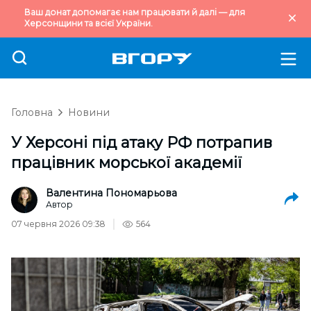
Ваш донат допомагає нам працювати й далі — для
Херсонщини та всієї України.
Головна
Новини
У Херсоні під атаку РФ потрапив
працівник морської академії
Валентина Пономарьова
Автор
07 червня 2026 09:38
564