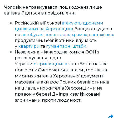
Чоловік не травмувався, пошкоджена лише
автівка, йдеться в повідомленні.
Російській військові
атакують дронами
цивільних на Херсонщині
. Завдають ударів
по
автобусах
,
волонтерах
,
храмах
,
вантажівках
і
продуктами. Безпілотники влучають
у
квартири
та
гуманітарні штаби
.
Незалежна міжнародна комісія ООН з
розслідування щодо
оприлюднила
звіт «Вони на нас
України
полюють: Систематичні атаки дронів на
мирних жителів Херсона». У документі
масовані атаки російських безпілотників
на цивільних жителів Херсонщини на
правому березі Дніпра кваліфіковані
злочинами проти людяності.