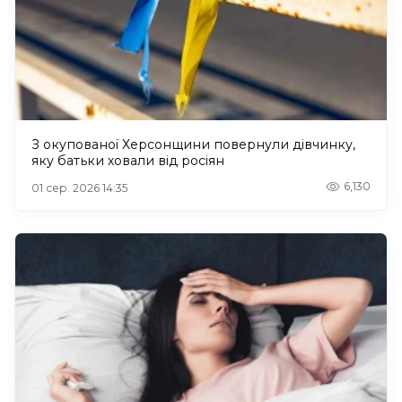
З окупованої Херсонщини повернули дівчинку,
яку батьки ховали від росіян
6,130
01 сер. 2026 14:35