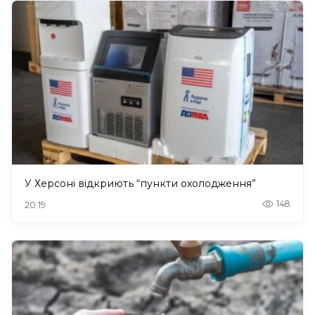
У Херсоні відкриють “пункти охолодження”
148
20:19